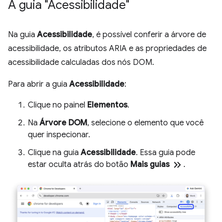
A guia "Acessibilidade"
Na guia
Acessibilidade
, é possível conferir a árvore de
acessibilidade, os atributos ARIA e as propriedades de
acessibilidade calculadas dos nós DOM.
Para abrir a guia
Acessibilidade
:
Clique no painel
Elementos
.
Na
Árvore DOM
, selecione o elemento que você
quer inspecionar.
Clique na guia
Acessibilidade
. Essa guia pode
keyboard_double_arrow_right
estar oculta atrás do botão
Mais guias
.