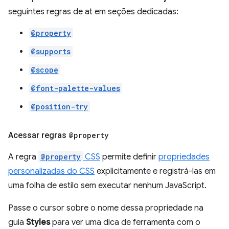
seguintes regras de at em seções dedicadas:
@property
@supports
@scope
@font-palette-values
@position-try
Acessar regras
@property
A regra
@property
CSS
permite definir
propriedades
personalizadas do CSS
explicitamente e registrá-las em
uma folha de estilo sem executar nenhum JavaScript.
Passe o cursor sobre o nome dessa propriedade na
guia
Styles
para ver uma dica de ferramenta com o