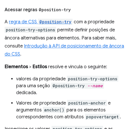
Acessar regras
@position-try
A
regra de CSS
@position-try
com a propriedade
position-try-options
permite definir posições de
âncora alternativas para elementos. Para saber mais,
consulte
Introdução à API de posicionamento de âncora
do CSS
.
Elementos
>
Estilos
resolve e vincula o seguinte:
valores da propriedade
position-try-options
para uma seção
@position-try
--name
dedicada.
Valores de propriedade
position-anchor
e
argumentos
anchor()
para os elementos
correspondentes com atributos
popovertarget
.
Inspecione os valores
position-try-options
e as