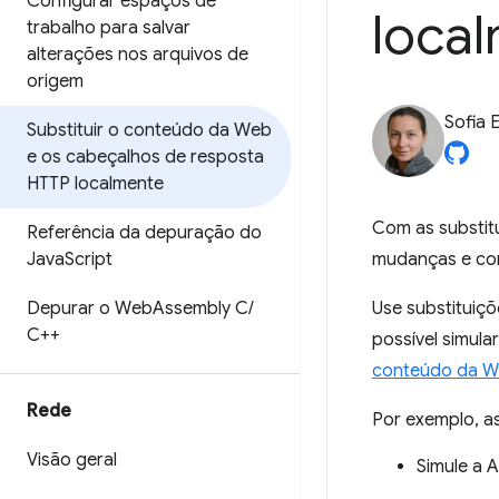
Configurar espaços de
loca
trabalho para salvar
alterações nos arquivos de
origem
Sofia 
Substituir o conteúdo da Web
e os cabeçalhos de resposta
HTTP localmente
Com as substitu
Referência da depuração do
Java
Script
mudanças e cor
Depurar o Web
Assembly C
/
Use substituiçõ
C++
possível simula
conteúdo da 
Rede
Por exemplo, as
Visão geral
Simule a 