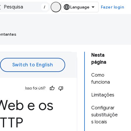
/
Fazer login
entantes
Nesta
página
Como
funciona
Isso foi útil?
Limitações
 Web e os
Configurar
substituiçõe
HTTP
s locais