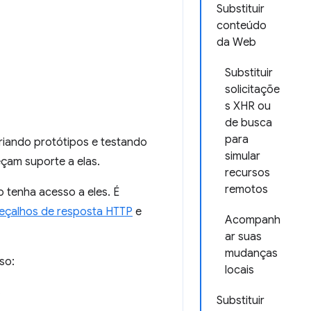
Substituir
conteúdo
da Web
Substituir
solicitaçõe
s XHR ou
de busca
para
riando protótipos e testando
simular
çam suporte a elas.
recursos
remotos
 tenha acesso a eles. É
eçalhos de resposta HTTP
e
Acompanh
ar suas
mudanças
so:
locais
.
Substituir