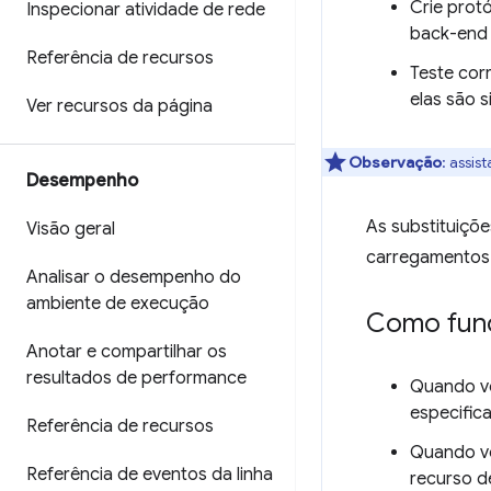
Crie prot
Inspecionar atividade de rede
back-end 
Referência de recursos
Teste cor
elas são s
Ver recursos da página
Observação
:
assist
Desempenho
As substituiçõ
Visão geral
carregamentos 
Analisar o desempenho do
ambiente de execução
Como fun
Anotar e compartilhar os
resultados de performance
Quando vo
especific
Referência de recursos
Quando vo
Referência de eventos da linha
recurso d