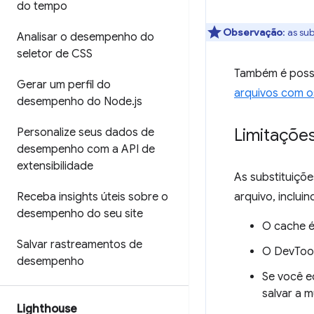
do tempo
Observação
:
as sub
Analisar o desempenho do
seletor de CSS
Também é possí
Gerar um perfil do
arquivos com o
desempenho do Node
.
js
Limitaçõe
Personalize seus dados de
desempenho com a API de
extensibilidade
As substituiçõe
Receba insights úteis sobre o
arquivo, inclui
desempenho do seu site
O cache 
Salvar rastreamentos de
O DevTool
desempenho
Se você e
salvar a 
Lighthouse