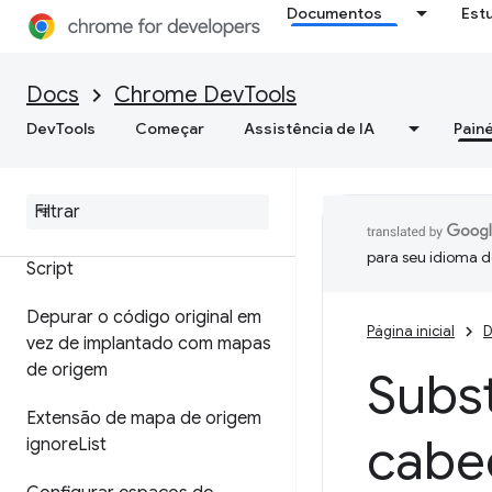
Documentos
Est
Fontes
Visão geral
Docs
Chrome DevTools
Depurar o JavaScript
DevTools
Começar
Assistência de IA
Painé
Pausar o código com pontos
de interrupção
Executar snippets do Java
para seu idioma d
Script
Depurar o código original em
Página inicial
D
vez de implantado com mapas
de origem
Subst
Extensão de mapa de origem
cabe
ignore
List