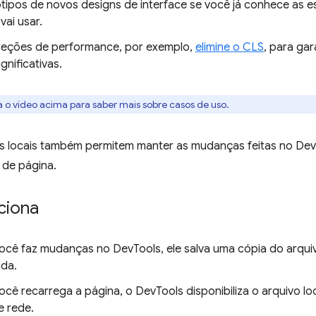
ótipos de novos designs de interface se você já conhece as 
vai usar.
reções de performance, por exemplo,
elimine o CLS
, para ga
ignificativas.
a o vídeo acima para saber mais sobre casos de uso.
es locais também permitem manter as mudanças feitas no De
de página.
ciona
cê faz mudanças no DevTools, ele salva uma cópia do arqu
ada.
cê recarrega a página, o DevTools disponibiliza o arquivo lo
e rede.