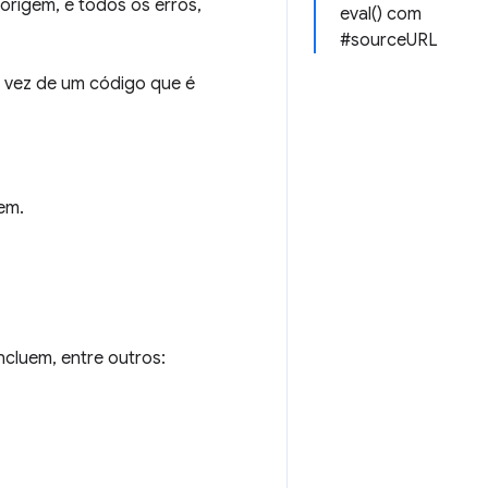
 origem, e todos os erros,
eval() com
#sourceURL
 vez de um código que é
em.
luem, entre outros: