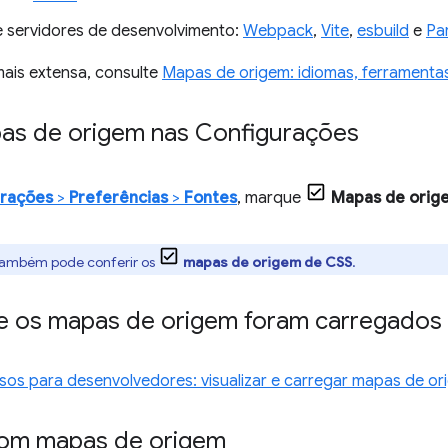
e servidores de desenvolvimento:
Webpack
,
Vite
,
esbuild
e
Pa
mais extensa, consulte
Mapas de origem: idiomas, ferramenta
pas de origem nas Configurações
urações
>
Preferências
>
Fontes
, marque
Mapas de orig
também pode conferir os
mapas de origem de CSS
.
 se os mapas de origem foram carregados
sos para desenvolvedores: visualizar e carregar mapas de 
om mapas de origem