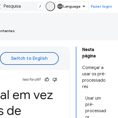
/
Fazer login
entantes
Nesta
página
Começar a
usar os pré-
Isso foi útil?
processado
res
al em vez
Usar um
pré-
s de
processad
or