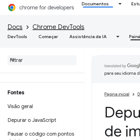
Assistir JavaScript em tempo
Documentos
Est
real
Formatar e estilizar
Docs
Chrome DevTools
mensagens
DevTools
Começar
Assistência de IA
Painé
Referência do recurso
Referência da API
Referência da API Utilitários
para seu idioma d
Fontes
Página inicial
D
Depur
Visão geral
Depurar o Java
Script
de i
Pausar o código com pontos