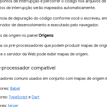
r pontos de interrupção e percorrer o código nos arquivos de
ntos de interrupção serão mapeados automaticamente.
ência de depuração do código conforme você o escreveu, em
ervidor de desenvolvimento e executado pelo navegador.
s de origem no painel
Origens
:
s os pré-processadores que podem produzir mapas de orig
 se o servidor da Web pode exibir mapas de origem.
-processador compatível
adores comuns usados em conjunto com mapas de origem inc
dores:
Babel
ores:
TypeScript
e
Dart
ores:
terser