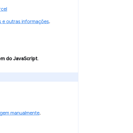
rcel
s e outras informações
.
em do JavaScript
.
origem manualmente
.