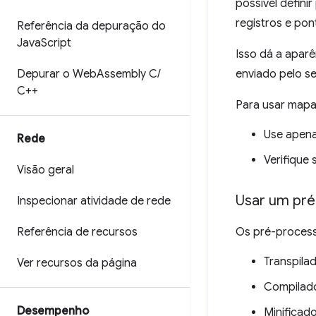
possível defini
registros e po
Referência da depuração do
Java
Script
Isso dá a apar
Depurar o Web
Assembly C
/
enviado pelo s
C++
Para usar mapa
Use apena
Rede
Verifique
Visão geral
Usar um pré
Inspecionar atividade de rede
Referência de recursos
Os pré-process
Transpila
Ver recursos da página
Compilad
Desempenho
Minificad