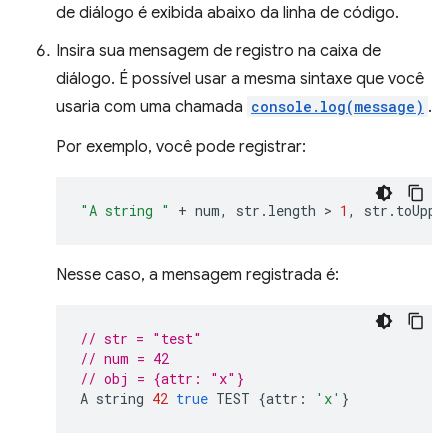
de diálogo é exibida abaixo da linha de código.
Insira sua mensagem de registro na caixa de
diálogo. É possível usar a mesma sintaxe que você
usaria com uma chamada
console.log(message)
.
Por exemplo, você pode registrar:
"A string "
+
num
,
str
.
length
 > 
1
,
str
.
toUppe
Nesse caso, a mensagem registrada é:
// str = "test"
// num = 42
// obj = {attr: "x"}
A
string
42
true
TEST
{
attr
:
'x'
}