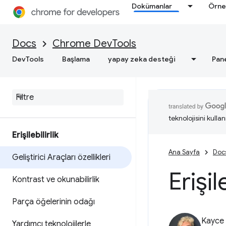
Dokümanlar
Örne
Docs
Chrome DevTools
DevTools
Başlama
yapay zeka desteği
Pan
teknolojisini kullan
Erişilebilirlik
Ana Sayfa
Doc
Geliştirici Araçları özellikleri
Erişil
Kontrast ve okunabilirlik
Parça öğelerinin odağı
Kayce
Yardımcı teknolojilerle