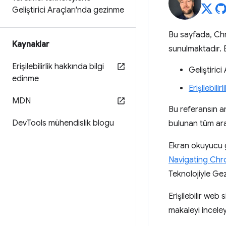
Geliştirici Araçları'nda gezinme
Bu sayfada, Chrom
Kaynaklar
sunulmaktadır. B
Erişilebilirlik hakkında bilgi
Geliştirici
edinme
Erişilebilir
MDN
Bu referansın ama
Dev
Tools mühendislik blogu
bulunan tüm ara
Ekran okuyucu g
Navigating Chr
Teknolojiyle Gez
Erişilebilir web
makaleyi inceley