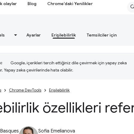
k olaylar
Blog
Chrome'daki Yenilikler
els
Ayarlar
Erişilebilirlik
Temsilciler için
Google, içerikleri tercih ettiğiniz dile çevirmek için yapay zeka
ır. Yapay zeka çevirilerinde hata olabilir.
s
Chrome DevTools
Erişilebilirlik
ebilirlik özellikleri ref
 Basques
Sofia Emelianova