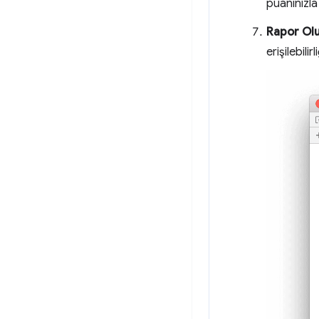
puanınızla 
Rapor Ol
erişilebilir