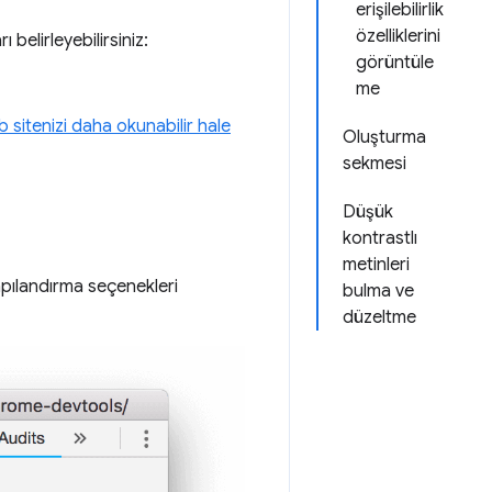
erişilebilirlik
özelliklerini
ı belirleyebilirsiniz:
görüntüle
me
 sitenizi daha okunabilir hale
Oluşturma
sekmesi
Düşük
kontrastlı
metinleri
yapılandırma seçenekleri
bulma ve
düzeltme