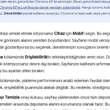
eki ekran görüntüleri Chrome 69 ile alınmıştır. Ekran görüntülerinde pa
Chrome 83'te Lighthouse olarak yeniden adlandırıldı
. Hangi sürümü kull
iz.
Denetimler
paneli kullanıcı arayüzü, Chrome'un bazı eski veya yeni s
cihazı simüle etmek istiyorsanız
Cihaz
için
Mobil
'i seçin. Bu seç
 ve görünüm alanını yeniden boyutlandırır. Sayfanın mobil ve
ilde gösteriliyorsa bu seçenek, denetiminizin sonuçlarını önemli ö
se
bölümünde
Erişilebilirlik
'in etkinleştirildiğinden emin olun. 
k istemiyorsanız devre dışı bırakın. Sayfanızın kalitesini artırm
z bu ayarları etkin bırakın.
bölümünde, yükleme performansını analiz ederken faydalı olan a
 erişilebilirlik puanınızla alakalı değildir. Bu nedenle, istediğini
yı Temizle
onay kutusu, sayfayı yüklemeden önce tüm depola
emeleri arasında depolama alanını korumanıza olanak tanır. Bu s