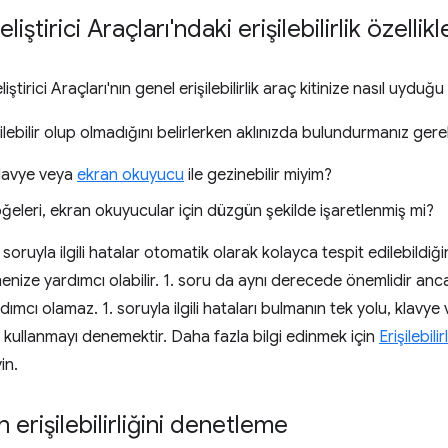
ştirici Araçları'ndaki erişilebilirlik özellik
tirici Araçları'nın genel erişilebilirlik araç kitinize nasıl uyduğ
şilebilir olup olmadığını belirlerken aklınızda bulundurmanız ger
lavye veya
ekran okuyucu
ile gezinebilir miyim?
ğeleri, ekran okuyucular için düzgün şekilde işaretlenmiş mi?
 soruyla ilgili hatalar otomatik olarak kolayca tespit edilebildiği
menize yardımcı olabilir. 1. soru da aynı derecede önemlidir a
ımcı olamaz. 1. soruyla ilgili hataları bulmanın tek yolu, klavy
z kullanmayı denemektir. Daha fazla bilgi edinmek için
Erişilebil
in.
n erişilebilirliğini denetleme