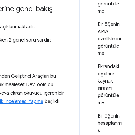
görüntüle
lerine genel bakış
me
Bir öğenin
u açıklanmaktadır.
ARIA
özelliklerini
eken 2 genel soru vardır:
görüntüle
me
Ekrandaki
öğelerin
nden Geliştirici Araçları bu
kaynak
ncak maalesef DevTools bu
sırasını
e veya ekran okuyucu içeren bir
görüntüle
irlik İncelemesi Yapma
başlıklı
me
Bir öğenin
hesaplanmı
ş