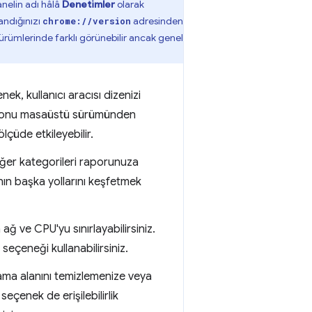
nelin adı hâlâ
Denetimler
olarak
andığınızı
adresinden
chrome://version
ürümlerinde farklı görünebilir ancak genel
enek, kullanıcı aracısı dizenizi
rsiyonu masaüstü sürümünden
lçüde etkileyebilir.
Diğer kategorileri raporunuza
anın başka yollarını keşfetmek
ğ ve CPU'yu sınırlayabilirsiniz.
z seçeneği kullanabilirsiniz.
ma alanını temizlemenize veya
eçenek de erişilebilirlik