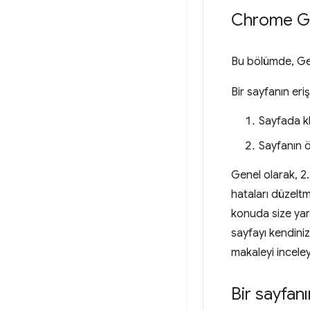
Chrome Geli
Bu bölümde, Geliş
Bir sayfanın eri
Sayfada k
Sayfanın ö
Genel olarak, 2.
hataları düzelt
konuda size yard
sayfayı kendini
makaleyi inceley
Bir sayfanı