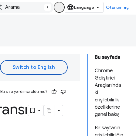
/
Oturum aç
Bu sayfada
Chrome
Geliştirici
Araçları'nda
Bu size yardımcı oldu mu?
ki
erişilebilirlik
eransı
özelliklerine
genel bakış
Bir sayfanın
erişilebilirliğin