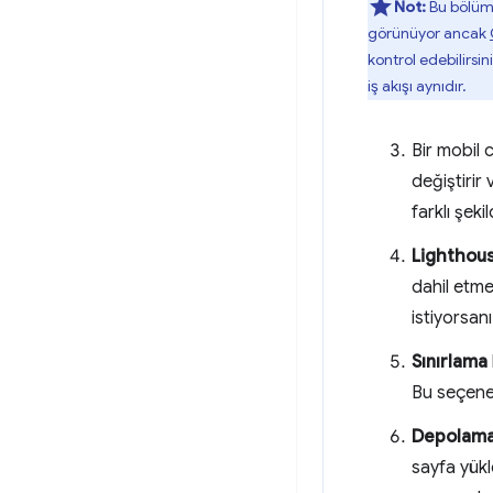
Not:
Bu bölümd
görünüyor ancak
kontrol edebilirsin
iş akışı aynıdır.
Bir mobil 
değiştirir
farklı şek
Lighthou
dahil etme
istiyorsanı
Sınırlama
Bu seçenek,
Depolama
sayfa yükl