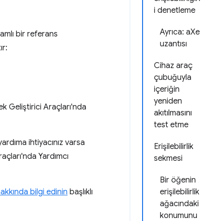
i denetleme
Ayrıca: aXe
psamlı bir referans
uzantısı
ır:
Cihaz araç
çubuğuyla
içeriğin
yeniden
ek Geliştirici Araçları'nda
akıtılmasını
test etme
ardıma ihtiyacınız varsa
Erişilebilirlik
raçları'nda Yardımcı
sekmesi
Bir öğenin
k hakkında bilgi edinin
başlıklı
erişilebilirlik
ağacındaki
konumunu