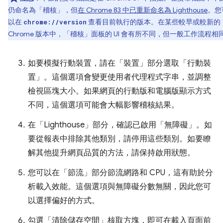
仍命名為「稽核」
，但
在 Chrome 83 中已重新命名為 Lighthouse
。您
以在
查看目前執行的版本。在某些較早或較新的
chrome://version
Chrome 版本中，「稽核」
面板的 UI 會有所不同，但一般工作流程相
如要模擬行動裝置，請在「裝置」
部分選取「行動裝
置」
。這個選項會變更使用者代理程式字串，並調整
檢視區塊大小。如果網頁的行動版和電腦版顯示方式
不同，這個選項可能會大幅影響稽核結果。
在「Lighthouse」
部分，確認已啟用「無障礙」
。如
要從報表中排除其他類別，請停用這些類別。如要瞭
解其他提升網頁品質的方法，請保持啟用狀態。
您可以在「節流」
部分節流網路和 CPU，這有助於分
析載入效能。這個選項與無障礙分數無關，因此您可
以選擇偏好的方式。
勾選「清除儲存空間」
核取方塊，即可在載入頁面前