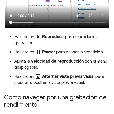
play_arrow
Haz clic en
Reproducir
para reproducir la
grabación.
pause
Haz clic en
Pausar
para pausar la repetición.
Ajusta la
velocidad de reproducción
con el menú
desplegable.
preview
Haz clic en
Alternar vista previa visual
para
mostrar u ocultar la vista previa visual.
Cómo navegar por una grabación de
rendimiento