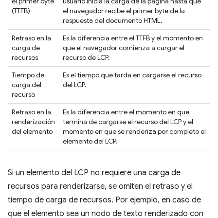
el primer byte
usuario inicia la carga de la página hasta que
(TTFB)
el navegador recibe el primer byte de la
respuesta del documento HTML.
Retraso en la
Es la diferencia entre el TTFB y el momento en
carga de
que el navegador comienza a cargar el
recursos
recurso de LCP.
Tiempo de
Es el tiempo que tarda en cargarse el recurso
carga del
del LCP.
recurso
Retraso en la
Es la diferencia entre el momento en que
renderización
termina de cargarse el recurso del LCP y el
del elemento
momento en que se renderiza por completo el
elemento del LCP.
Si un elemento del LCP no requiere una carga de
recursos para renderizarse, se omiten el retraso y el
tiempo de carga de recursos. Por ejemplo, en caso de
que el elemento sea un nodo de texto renderizado con