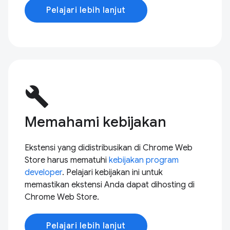
Pelajari lebih lanjut
build
Memahami kebijakan
Ekstensi yang didistribusikan di Chrome Web
Store harus mematuhi
kebijakan program
developer
. Pelajari kebijakan ini untuk
memastikan ekstensi Anda dapat dihosting di
Chrome Web Store.
Pelajari lebih lanjut