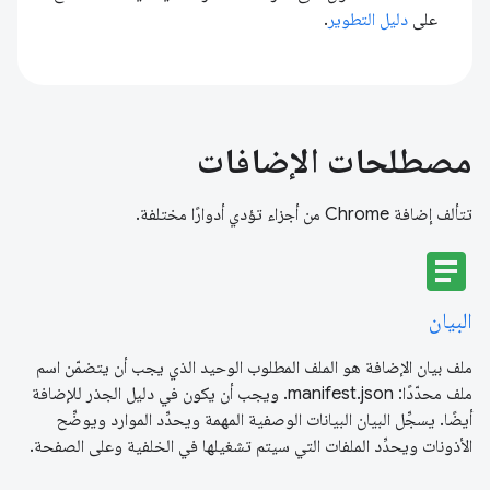
على
دليل التطوير
.
مصطلحات الإضافات
تتألف إضافة Chrome من أجزاء تؤدي أدوارًا مختلفة.
article
البيان
ملف بيان الإضافة هو الملف المطلوب الوحيد الذي يجب أن يتضمّن اسم
ملف محدّدًا: manifest.json. ويجب أن يكون في دليل الجذر للإضافة
أيضًا. يسجِّل البيان البيانات الوصفية المهمة ويحدِّد الموارد ويوضِّح
الأذونات ويحدِّد الملفات التي سيتم تشغيلها في الخلفية وعلى الصفحة.