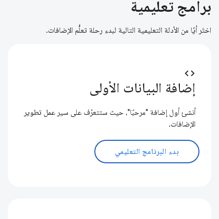
برامج تعليمية
اختَر أيًا من الأدلة التعليمية التالية لبدء رحلة تعلُّم الإضافات.
code
إضافة البيانات الأولى
أنشئ أول إضافة "مرحبًا"، حيث ستتعرّف على سير عمل تطوير
الإضافات.
بدء البرنامج التعليمي