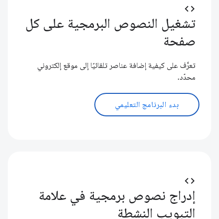
code
تشغيل النصوص البرمجية على كل
صفحة
تعرَّف على كيفية إضافة عناصر تلقائيًا إلى موقع إلكتروني
محدّد.
بدء البرنامج التعليمي
code
إدراج نصوص برمجية في علامة
التبويب النشطة