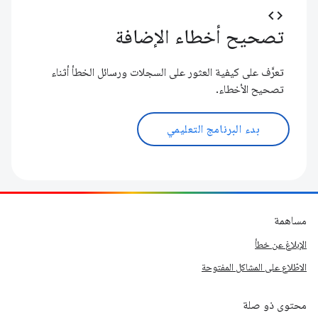
code
تصحيح أخطاء الإضافة
تعرَّف على كيفية العثور على السجلات ورسائل الخطأ أثناء
تصحيح الأخطاء.
بدء البرنامج التعليمي
مساهمة
الإبلاغ عن خطأ
الاطّلاع على المشاكل المفتوحة
محتوى ذو صلة