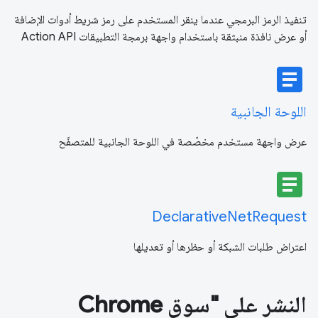
تنفيذ الرمز البرمجي عندما ينقر المستخدم على رمز شريط أدوات الإضافة
أو عرض نافذة منبثقة باستخدام واجهة برمجة التطبيقات Action API
article
اللوحة الجانبية
عرض واجهة مستخدم مخصّصة في اللوحة الجانبية للمتصفّح
article
DeclarativeNetRequest
اعتراض طلبات الشبكة أو حظرها أو تعديلها
النشر على "سوق Chrome