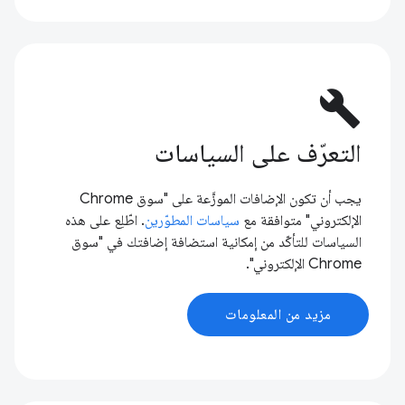
build
التعرّف على السياسات
يجب أن تكون الإضافات الموزَّعة على "سوق Chrome
الإلكتروني" متوافقة مع
سياسات المطوّرين
. اطّلِع على هذه
السياسات للتأكّد من إمكانية استضافة إضافتك في "سوق
Chrome الإلكتروني".
مزيد من المعلومات