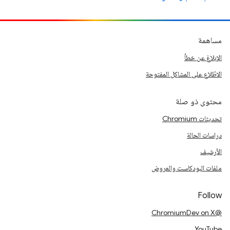
مساهمة
الإبلاغ عن خطأ
الاطّلاع على المشاكل المفتوحة
محتوى ذو صلة
تحديثات Chromium
دراسات الحالة
الأرشيف
ملفات البودكاست والعروض
Follow
@ChromiumDev on X
YouTube