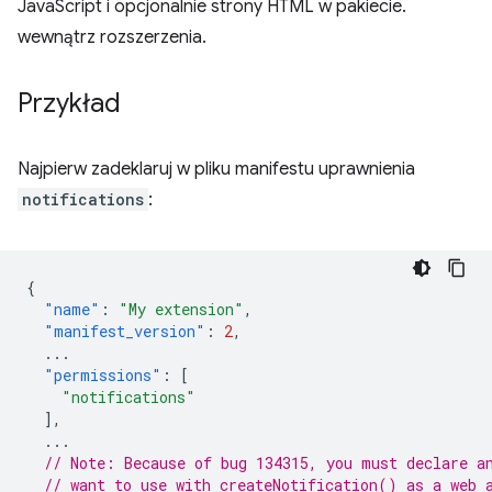
JavaScript i opcjonalnie strony HTML w pakiecie.
wewnątrz rozszerzenia.
Przykład
Najpierw zadeklaruj w pliku manifestu uprawnienia
notifications
:
{
"name"
:
"My extension"
,
"manifest_version"
:
2
,
...
"permissions"
:
[
"notifications"
],
...
// Note: Because of bug 134315, you must declare a
// want to use with createNotification() as a web 