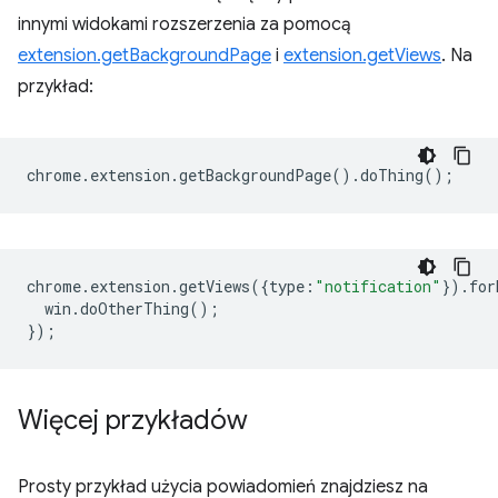
innymi widokami rozszerzenia za pomocą
extension.getBackgroundPage
i
extension.getViews
. Na
przykład:
chrome
.
extension
.
getBackgroundPage
().
doThing
();
chrome
.
extension
.
getViews
({
type
:
"notification"
}).
for
win
.
doOtherThing
();
});
Więcej przykładów
Prosty przykład użycia powiadomień znajdziesz na