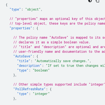
{
"type"
:
"object"
,
// "properties" maps an optional key of this objec
// top-level object, these keys are the policy nam
"properties"
:
{
// The policy name "AutoSave" is mapped to its s
// declares it as a simple boolean value.
// "title" and "description" are optional and ar
// user-friendly name and documentation to the a
"AutoSave"
:
{
"title"
:
"Automatically save changes."
,
"description"
:
"If set to true then changes wi
"type"
:
"boolean"
},
// Other simple types supported include "integer
"PollRefreshRate"
:
{
"type"
:
"integer"
},