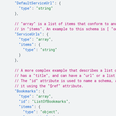
"DefaultServiceUrl"
:
{
"type"
:
"string"
},
// "array" is a list of items that conform to an
// in "items". An example to this schema is [ "o
"ServiceUrls"
:
{
"type"
:
"array"
,
"items"
:
{
"type"
:
"string"
}
},
// A more complex example that describes a list 
// has a "title", and can have a "url" or a list
// The "id" attribute is used to name a schema, 
// it using the "$ref" attribute.
"Bookmarks"
:
{
"type"
:
"array"
,
"id"
:
"ListOfBookmarks"
,
"items"
:
{
"type"
:
"object"
,