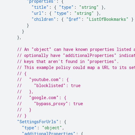
"properties"
:
{
"title"
:
{
"type"
:
"string"
},
"url"
:
{
"type"
:
"string"
},
"children"
:
{
"$ref"
:
"ListOfBookmarks"
}
}
}
},
// An "object" can have known properties listed 
// optionally have "additionalProperties" indica
// keys that aren't found in "properties".
// This example policy could map a URL to its se
// {
//   "youtube.com": {
//     "blocklisted": true
//   },
//   "google.com": {
//     "bypass_proxy": true
//   }
// }
"SettingsForUrls"
:
{
"type"
:
"object"
,
"additionalProperties"
:
{