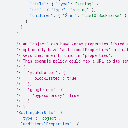
"title"
:
{
"type"
:
"string"
},
"url"
:
{
"type"
:
"string"
},
"children"
:
{
"$ref"
:
"ListOfBookmarks"
}
}
}
},
// An "object" can have known properties listed 
// optionally have "additionalProperties" indica
// keys that aren't found in "properties".
// This example policy could map a URL to its se
// {
//   "youtube.com": {
//     "blocklisted": true
//   },
//   "google.com": {
//     "bypass_proxy": true
//   }
// }
"SettingsForUrls"
:
{
"type"
:
"object"
,
"additionalProperties"
:
{