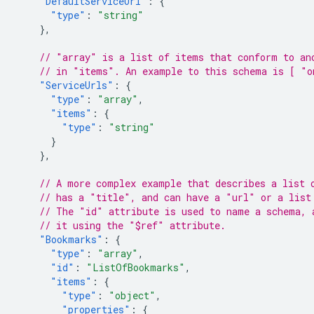
"DefaultServiceUrl"
:
{
"type"
:
"string"
},
// "array" is a list of items that conform to an
// in "items". An example to this schema is [ "o
"ServiceUrls"
:
{
"type"
:
"array"
,
"items"
:
{
"type"
:
"string"
}
},
// A more complex example that describes a list 
// has a "title", and can have a "url" or a list
// The "id" attribute is used to name a schema, 
// it using the "$ref" attribute.
"Bookmarks"
:
{
"type"
:
"array"
,
"id"
:
"ListOfBookmarks"
,
"items"
:
{
"type"
:
"object"
,
"properties"
:
{