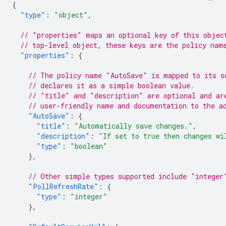
{
"type"
:
"object"
,
// "properties" maps an optional key of this objec
// top-level object, these keys are the policy nam
"properties"
:
{
// The policy name "AutoSave" is mapped to its s
// declares it as a simple boolean value.
// "title" and "description" are optional and ar
// user-friendly name and documentation to the a
"AutoSave"
:
{
"title"
:
"Automatically save changes."
,
"description"
:
"If set to true then changes wi
"type"
:
"boolean"
},
// Other simple types supported include "integer
"PollRefreshRate"
:
{
"type"
:
"integer"
},