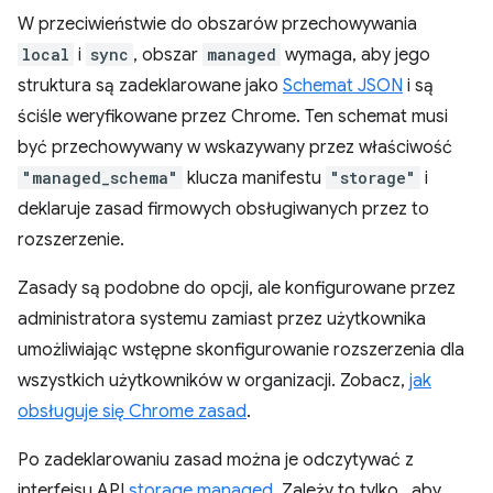
W przeciwieństwie do obszarów przechowywania
local
i
sync
, obszar
managed
wymaga, aby jego
struktura są zadeklarowane jako
Schemat JSON
i są
ściśle weryfikowane przez Chrome. Ten schemat musi
być przechowywany w wskazywany przez właściwość
"managed_schema"
klucza manifestu
"storage"
i
deklaruje zasad firmowych obsługiwanych przez to
rozszerzenie.
Zasady są podobne do opcji, ale konfigurowane przez
administratora systemu zamiast przez użytkownika
umożliwiając wstępne skonfigurowanie rozszerzenia dla
wszystkich użytkowników w organizacji. Zobacz,
jak
obsługuje się Chrome zasad
.
Po zadeklarowaniu zasad można je odczytywać z
interfejsu API
storage.managed
. Zależy to tylko , aby