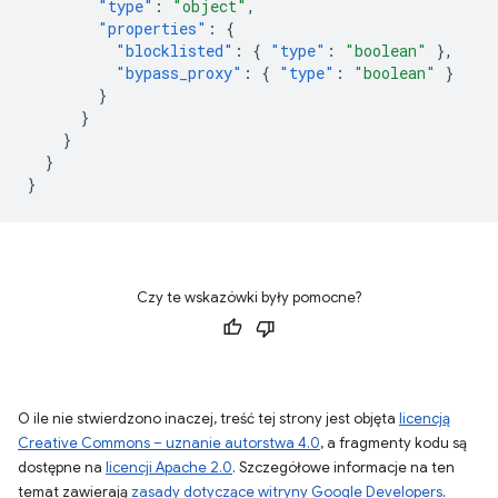
"type"
:
"object"
,
"properties"
:
{
"blocklisted"
:
{
"type"
:
"boolean"
},
"bypass_proxy"
:
{
"type"
:
"boolean"
}
}
}
}
}
}
Czy te wskazówki były pomocne?
O ile nie stwierdzono inaczej, treść tej strony jest objęta
licencją
Creative Commons – uznanie autorstwa 4.0
, a fragmenty kodu są
dostępne na
licencji Apache 2.0
. Szczegółowe informacje na ten
temat zawierają
zasady dotyczące witryny Google Developers
.