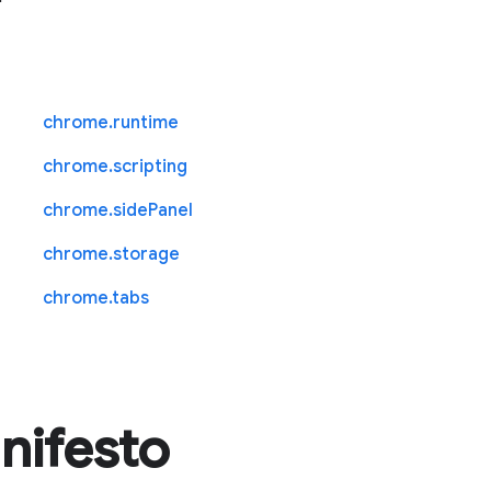
chrome.runtime
chrome.scripting
chrome.sidePanel
chrome.storage
chrome.tabs
nifesto