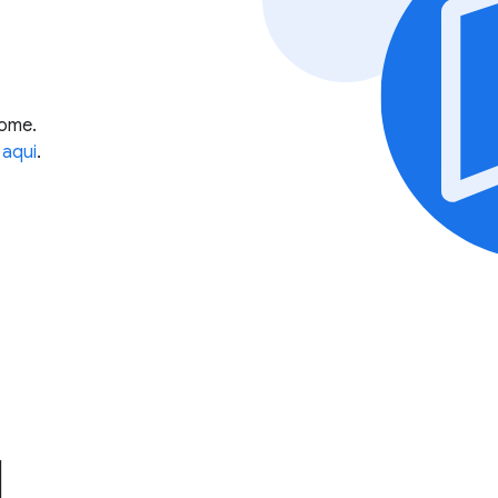
rome.
e
aqui
.
I