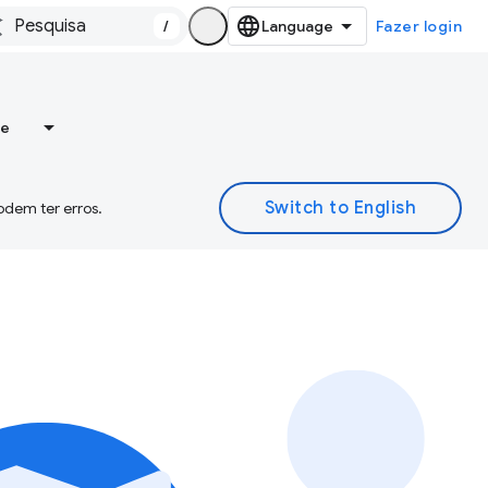
/
Fazer login
re
odem ter erros.