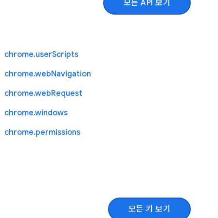
모든 API 보기
chrome.userScripts
chrome.webNavigation
chrome.webRequest
chrome.windows
chrome.permissions
모든 키 보기