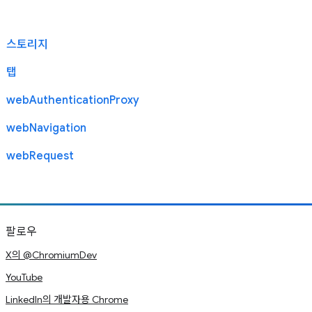
스토리지
탭
webAuthenticationProxy
webNavigation
webRequest
팔로우
X의 @ChromiumDev
YouTube
LinkedIn의 개발자용 Chrome