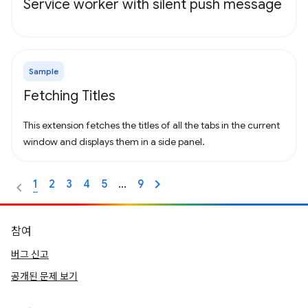
Service worker with silent push message
Sample
Fetching Titles
This extension fetches the titles of all the tabs in the current
window and displays them in a side panel.
1
2
3
4
5
…
9
참여
버그 신고
공개된 문제 보기