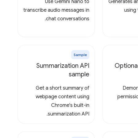
Use Gemini Nano to
Generates al
transcribe audio messages in
using
chat conversations.
Sample
Summarization API
Optiona
sample
Get a short summary of
Demons
webpage content using
permissio
Chrome's built-in
summarization API.