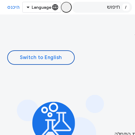
/
היכנס
דת התחלה