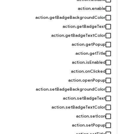
action.enable
action.getBadgeBackgroundColor
action.getBadgeText
action.getBadgeTextColor
action.getPopup
action.getTitle
action.isEnabled
action.onClicked
action.openPopup
action.setBadgeBackgroundColor
action.setBadgeText
action.setBadgeTextColor
action.setIcon
action.setPopup
action.setTitle