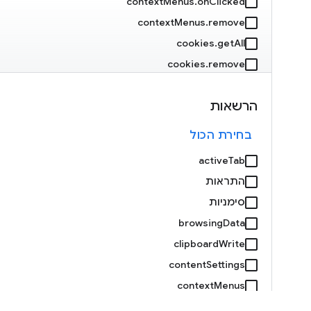
contextMenus.onClicked
contextMenus.remove
cookies.getAll
cookies.remove
debugger.attach
הרשאות
debugger.onEvent
debugger.sendCommand
בחירת הכול
declarativeNetRequest.getDynamicRules
activeTab
declarativeNetRequest.getMatchedRules
התראות
declarativeNetRequest.isRegexSupported
סימניות
declarativeNetRequest.onRuleMatchedDebug
browsingData
clipboardWrite
declarativeNetRequest.setExtensionActionOptions
contentSettings
declarativeNetRequest.updateDynamicRules
contextMenus
devtools.inspectedWindow.getResources
קובצי cookie
devtools.panels.create