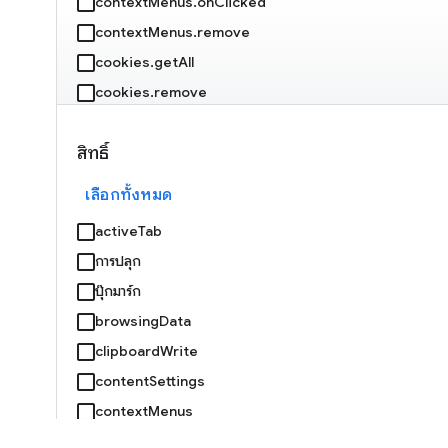
contextMenus.onClicked
contextMenus.remove
cookies.getAll
cookies.remove
debugger.attach
สิทธิ์
debugger.onEvent
debugger.sendCommand
เลือกทั้งหมด
declarativeNetRequest.getDynamicRules
activeTab
declarativeNetRequest.getMatchedRules
การปลุก
declarativeNetRequest.isRegexSupported
บุ๊กมาร์ก
declarativeNetRequest.onRuleMatchedDebug
browsingData
clipboardWrite
declarativeNetRequest.setExtensionActionOptions
contentSettings
declarativeNetRequest.updateDynamicRules
contextMenus
devtools.inspectedWindow.getResources
คุกกี้
devtools.panels.create