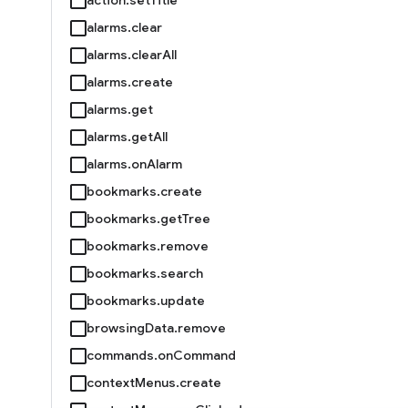
alarms.clear
alarms.clearAll
alarms.create
alarms.get
alarms.getAll
alarms.onAlarm
bookmarks.create
bookmarks.getTree
bookmarks.remove
bookmarks.search
bookmarks.update
browsingData.remove
commands.onCommand
contextMenus.create