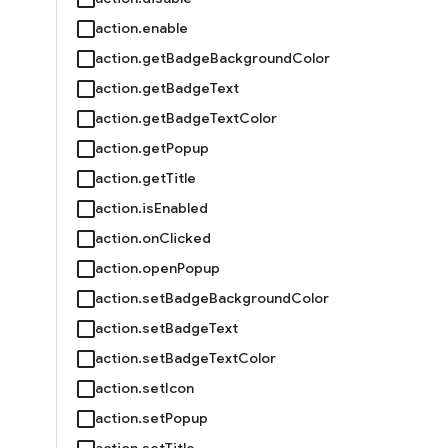
action.enable
action.getBadgeBackgroundColor
action.getBadgeText
action.getBadgeTextColor
action.getPopup
action.getTitle
action.isEnabled
action.onClicked
action.openPopup
action.setBadgeBackgroundColor
action.setBadgeText
action.setBadgeTextColor
action.setIcon
action.setPopup
action.setTitle