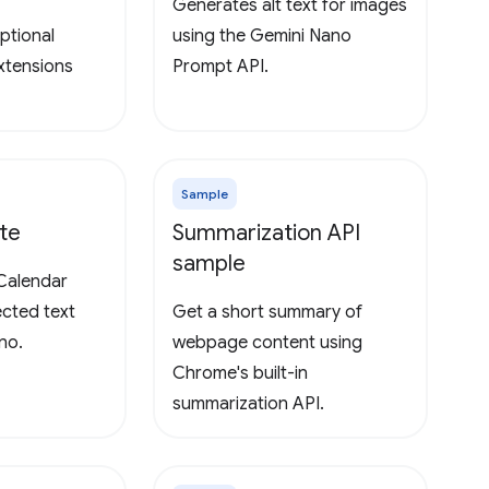
Generates alt text for images
ptional
using the Gemini Nano
extensions
Prompt API.
Sample
te
Summarization API
sample
Calendar
ected text
Get a short summary of
no.
webpage content using
Chrome's built-in
summarization API.