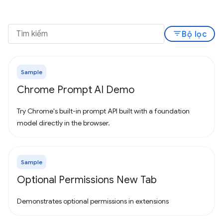
filter_list
Bộ lọc
Sample
Chrome Prompt AI Demo
Try Chrome's built-in prompt API built with a foundation
model directly in the browser.
Sample
Optional Permissions New Tab
Demonstrates optional permissions in extensions