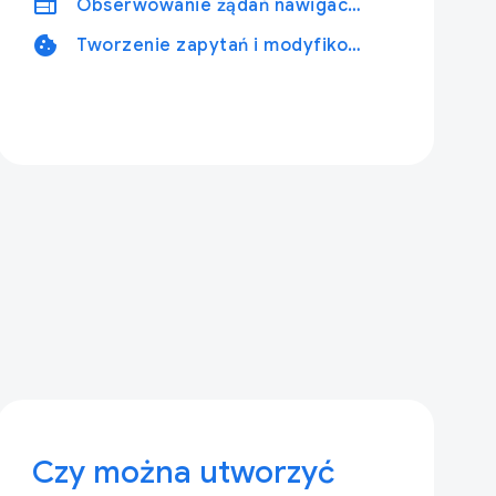
web
Obserwowanie żądań nawigacji w internecie
cookie
Tworzenie zapytań i modyfikowanie plików cookie
Czy można utworzyć