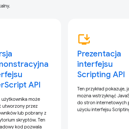
alny.
p
install_desktop
sja
Prezentacja
monstracyjna
interfejsu
erfejsu
Scripting API
rScript API
Ten przykład pokazuje, j
można wstrzyknąć JavaS
t użytkownika może
do stron internetowych 
ć utworzony przez
użyciu interfejsu Scriptin
owników lub pobrany z
ytorium skryptów. Ten
ładowy kod pozwala