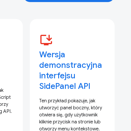
install_desktop
Wersja
demonstracyjna
interfejsu
SidePanel API
ak
cript
Ten przykład pokazuje, jak
przy
utworzyć panel boczny, który
g API.
otwiera się, gdy użytkownik
kliknie przycisk na stronie lub
otworzy menu kontekstowe.