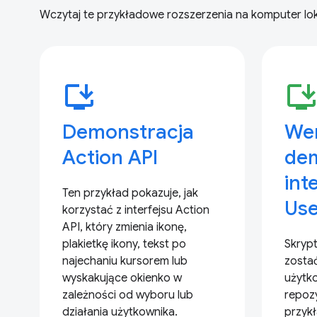
Wczytaj te przykładowe rozszerzenia na komputer lok
install_desktop
install_deskto
Demonstracja
Wer
Action API
de
int
Ten przykład pokazuje, jak
Use
korzystać z interfejsu Action
API, który zmienia ikonę,
plakietkę ikony, tekst po
Skryp
najechaniu kursorem lub
zosta
wyskakujące okienko w
użytk
zależności od wyboru lub
repoz
działania użytkownika.
przyk