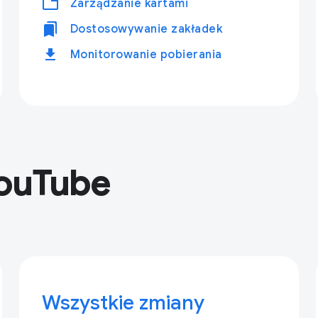
tabs
Zarządzanie kartami
bookmarks
Dostosowywanie zakładek
download
Monitorowanie pobierania
YouTube
Wszystkie zmiany