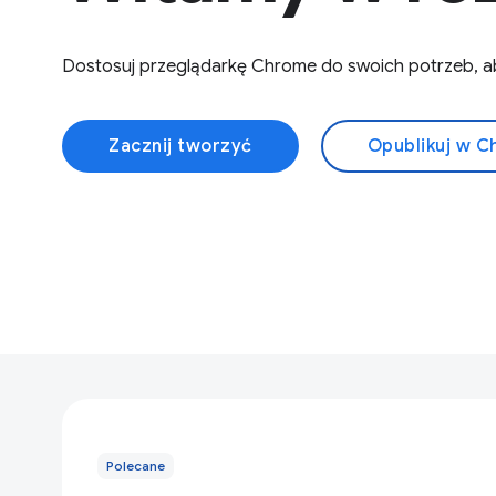
Dostosuj przeglądarkę Chrome do swoich potrzeb, aby
Zacznij tworzyć
Opublikuj w 
Polecane