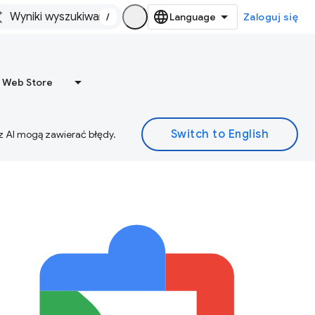
/
Zaloguj się
 Web Store
z AI mogą zawierać błędy.