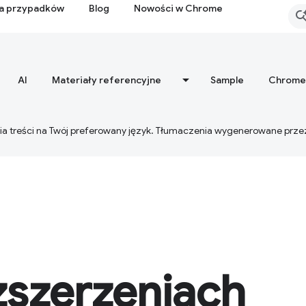
ia przypadków
Blog
Nowości w Chrome
AI
Materiały referencyjne
Sample
Chrome
ia treści na Twój preferowany język. Tłumaczenia wygenerowane prze
zszerzeniach