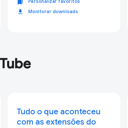
bookmarks
Personalizar favoritos
download
Monitorar downloads
uTube
Tudo o que aconteceu
com as extensões do