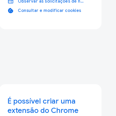
web
Observar as solicitações de navegação da Web
cookie
Consultar e modificar cookies
É possível criar uma
extensão do Chrome