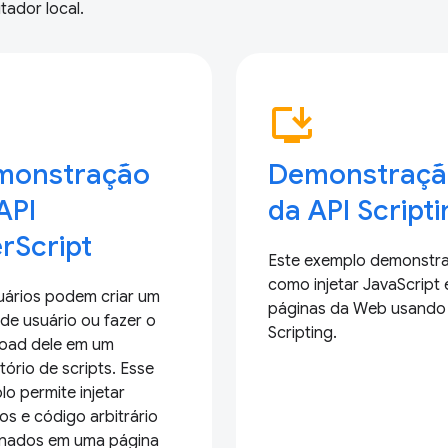
ador local.
p
install_desktop
monstração
Demonstraçã
API
da API Script
rScript
Este exemplo demonstr
como injetar JavaScript
uários podem criar um
páginas da Web usando 
 de usuário ou fazer o
Scripting.
oad dele em um
tório de scripts. Esse
o permite injetar
os e código arbitrário
onados em uma página