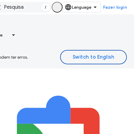
/
Fazer login
re
odem ter erros.