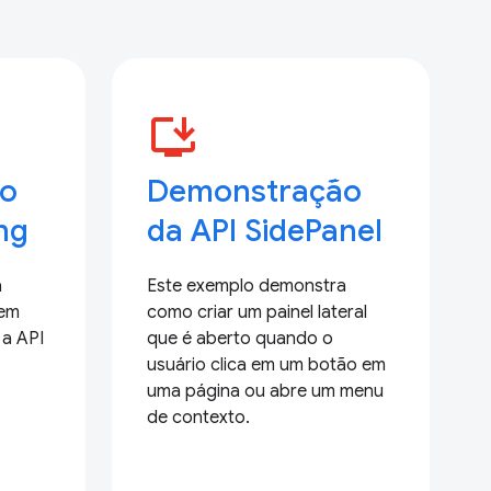
install_desktop
o
Demonstração
ing
da API SidePanel
a
Este exemplo demonstra
 em
como criar um painel lateral
a API
que é aberto quando o
usuário clica em um botão em
uma página ou abre um menu
de contexto.