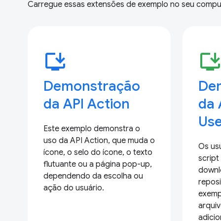
Carregue essas extensões de exemplo no seu comput
install_desktop
install_deskto
Demonstração
De
da API Action
da 
Use
Este exemplo demonstra o
uso da API Action, que muda o
Os us
ícone, o selo do ícone, o texto
script
flutuante ou a página pop-up,
downl
dependendo da escolha ou
reposi
ação do usuário.
exempl
arquiv
adici