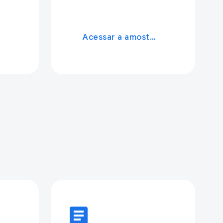
Acessar a amostra
article