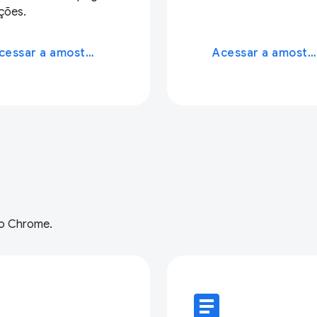
ções.
Acessar a amostra
Acessar a amostra
do Chrome.
e
article