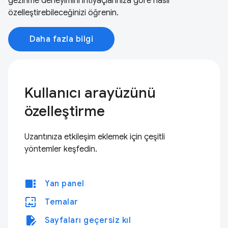
gezinme deneyimini ihtiyaçlarınıza göre nasıl
özelleştirebileceğinizi öğrenin.
Daha fazla bilgi
Kullanıcı arayüzünü
özelleştirme
Uzantınıza etkileşim eklemek için çeşitli
yöntemler keşfedin.
view_sidebar
Yan panel
wallpaper
Temalar
edit_document
Sayfaları geçersiz kıl