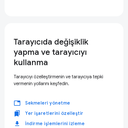
Tarayıcıda değişiklik
yapma ve tarayıcıyı
kullanma
Tarayıcıyı özelleştirmenin ve tarayıcıya tepki
vermenin yollarını keşfedin.
tabs
Sekmeleri yönetme
bookmarks
Yer işaretlerini özelleştir
download
İndirme işlemlerini izleme