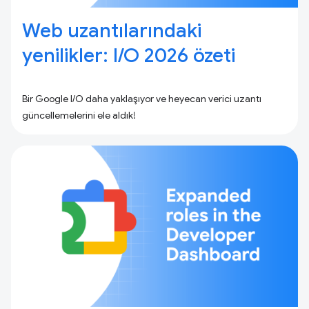
Web uzantılarındaki
yenilikler: I / O 2026 özeti
Bir Google I/O daha yaklaşıyor ve heyecan verici uzantı
güncellemelerini ele aldık!