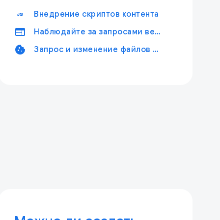
javascript
Внедрение скриптов контента
web
Наблюдайте за запросами веб-навигации
cookie
Запрос и изменение файлов cookie