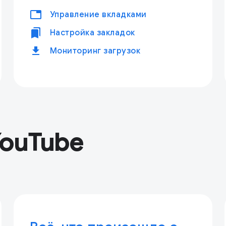
tabs
Управление вкладками
bookmarks
Настройка закладок
download
Мониторинг загрузок
YouTube