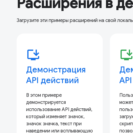
Расширения в д
Загрузите эти примеры расширений на свой локал
install_desktop
install_deskto
Демонстрация
Де
API действий
API
В этом примере
Польз
демонстрируется
может
использование API действий,
польз
который изменяет значок,
загру
значок значка, текст при
скрип
наведении или всплывающую
позво