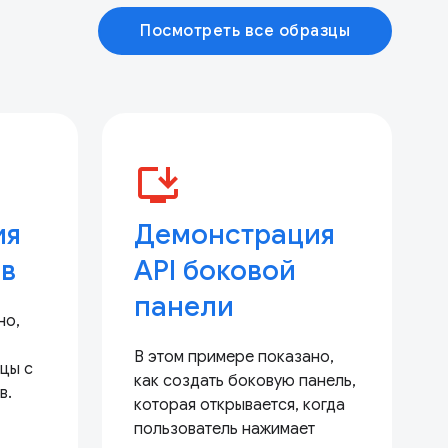
Посмотреть все образцы
install_desktop
ия
Демонстрация
ев
API боковой
панели
но,
В этом примере показано,
ицы с
как создать боковую панель,
в.
которая открывается, когда
пользователь нажимает