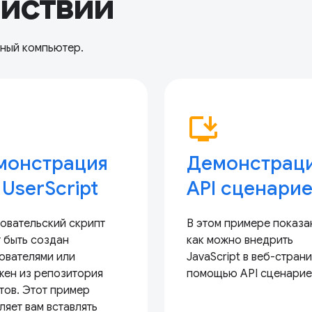
ействии
ьный компьютер.
p
install_desktop
монстрация
Демонстрац
 UserScript
API сценари
овательский скрипт
В этом примере показа
 быть создан
как можно внедрить
ователями или
JavaScript в веб-стран
жен из репозитория
помощью API сценарие
тов. Этот пример
ляет вам вставлять