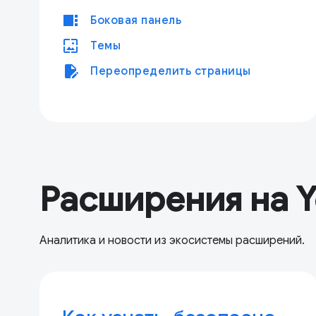
view_sidebar
Боковая панель
wallpaper
Темы
edit_document
Переопределить страницы
Расширения на 
Аналитика и новости из экосистемы расширений.