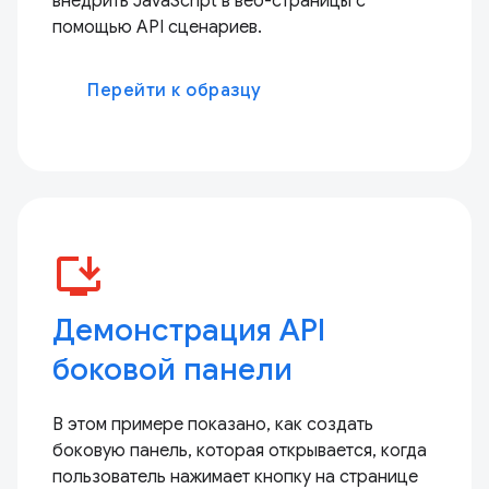
внедрить JavaScript в веб-страницы с
помощью API сценариев.
Перейти к образцу
install_desktop
Демонстрация API
боковой панели
В этом примере показано, как создать
боковую панель, которая открывается, когда
пользователь нажимает кнопку на странице