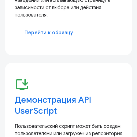
наведении или всплывающую страницу в
зависимости от выбора или действия
пользователя.
Перейти к образцу
install_desktop
Демонстрация API
UserScript
Пользовательский скрипт может быть создан
пользователями или загружен из репозитория