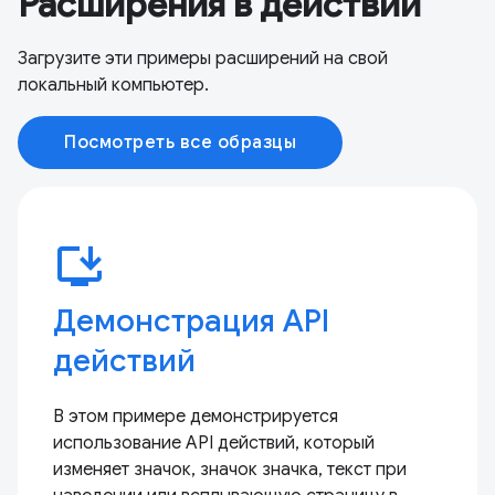
Расширения в действии
Загрузите эти примеры расширений на свой
локальный компьютер.
Посмотреть все образцы
install_desktop
Демонстрация API
действий
В этом примере демонстрируется
использование API действий, который
изменяет значок, значок значка, текст при