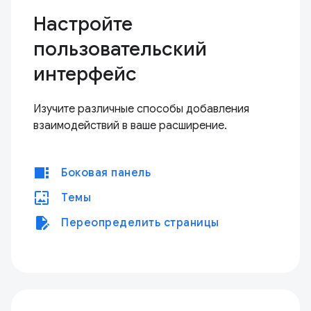
Настройте
пользовательский
интерфейс
Изучите различные способы добавления
взаимодействий в ваше расширение.
view_sidebar
Боковая панель
wallpaper
Темы
edit_document
Переопределить страницы