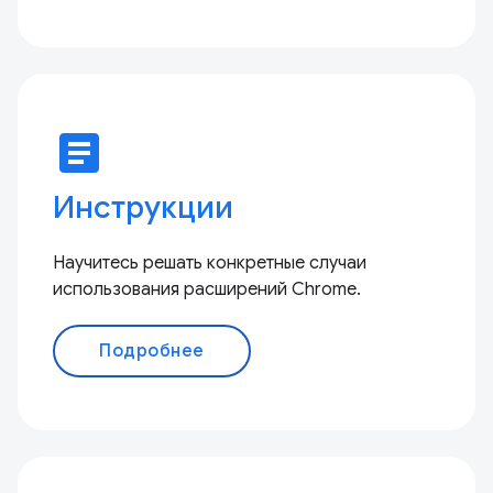
article
Инструкции
Научитесь решать конкретные случаи
использования расширений Chrome.
Подробнее