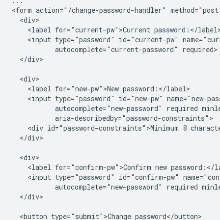
...

<form action="/change-password-handler" method="post"
  <div>

    <label for="current-pw">Current password:</label>
    <input type="password" id="current-pw" name="curr
           autocomplete="current-password" required>

  </div>

  <div>

    <label for="new-pw">New password:</label>

    <input type="password" id="new-pw" name="new-pass
           autocomplete="new-password" required minle
           aria-describedby="password-constraints">

    <div id="password-constraints">Minimum 8 characte
  </div>

  <div>

    <label for="confirm-pw">Confirm new password:</la
    <input type="password" id="confirm-pw" name="con
           autocomplete="new-password" required minle
  </div>

  <button type="submit">Change password</button>
