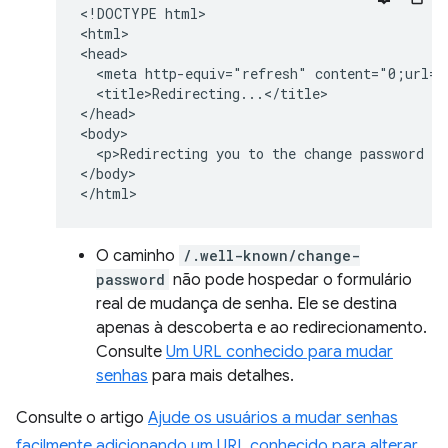
<!DOCTYPE html>

<html>

<head>

  <meta http-equiv="refresh" content="0;url=h
  <title>Redirecting...</title>

</head>

<body>

  <p>Redirecting you to the change password pa
</body>

O caminho
/.well-known/change-
password
não pode hospedar o formulário
real de mudança de senha. Ele se destina
apenas à descoberta e ao redirecionamento.
Consulte
Um URL conhecido para mudar
senhas
para mais detalhes.
Consulte o artigo
Ajude os usuários a mudar senhas
facilmente adicionando um URL conhecido para alterar