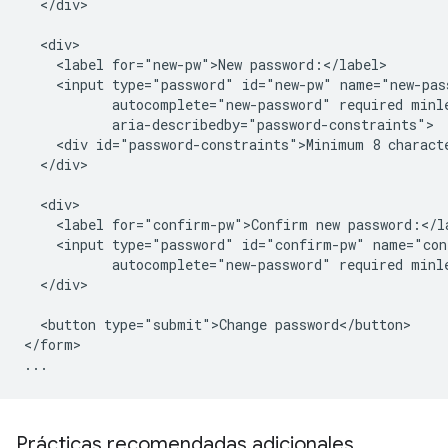
  </div>

  <div>

    <label for="new-pw">New password:</label>

    <input type="password" id="new-pw" name="new-pass
           autocomplete="new-password" required minle
           aria-describedby="password-constraints">

    <div id="password-constraints">Minimum 8 characte
  </div>

  <div>

    <label for="confirm-pw">Confirm new password:</la
    <input type="password" id="confirm-pw" name="con
           autocomplete="new-password" required minle
  </div>

  <button type="submit">Change password</button>

</form>

Prácticas recomendadas adicionales