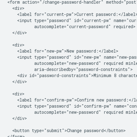
<form action="/change-password-handler" method="post"
  <div>

    <label for="current-pw">Current password:</label>
    <input type="password" id="current-pw" name="curr
           autocomplete="current-password" required>

  </div>

  <div>

    <label for="new-pw">New password:</label>

    <input type="password" id="new-pw" name="new-pass
           autocomplete="new-password" required minle
           aria-describedby="password-constraints">

    <div id="password-constraints">Minimum 8 characte
  </div>

  <div>

    <label for="confirm-pw">Confirm new password:</la
    <input type="password" id="confirm-pw" name="con
           autocomplete="new-password" required minle
  </div>

  <button type="submit">Change password</button>

</form>
