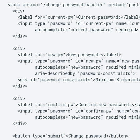
<form action="/change-password-handler" method="post"
  <div>

    <label for="current-pw">Current password:</label>
    <input type="password" id="current-pw" name="curr
           autocomplete="current-password" required>

  </div>

  <div>

    <label for="new-pw">New password:</label>

    <input type="password" id="new-pw" name="new-pass
           autocomplete="new-password" required minle
           aria-describedby="password-constraints">

    <div id="password-constraints">Minimum 8 characte
  </div>

  <div>

    <label for="confirm-pw">Confirm new password:</la
    <input type="password" id="confirm-pw" name="con
           autocomplete="new-password" required minle
  </div>

  <button type="submit">Change password</button>
