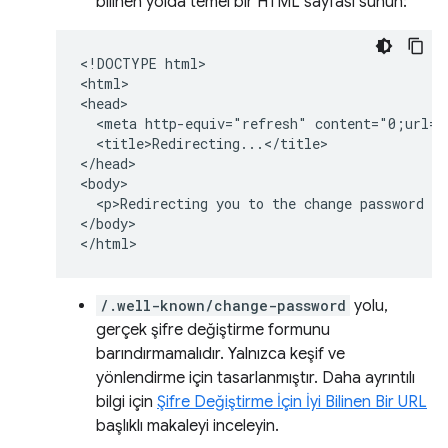
bilinen yolda temel bir HTML sayfası sunun:
<!DOCTYPE html>

<html>

<head>

  <meta http-equiv="refresh" content="0;url=h
  <title>Redirecting...</title>

</head>

<body>

  <p>Redirecting you to the change password pa
</body>

/.well-known/change-password
yolu,
gerçek şifre değiştirme formunu
barındırmamalıdır. Yalnızca keşif ve
yönlendirme için tasarlanmıştır. Daha ayrıntılı
bilgi için
Şifre Değiştirme İçin İyi Bilinen Bir URL
başlıklı makaleyi inceleyin.