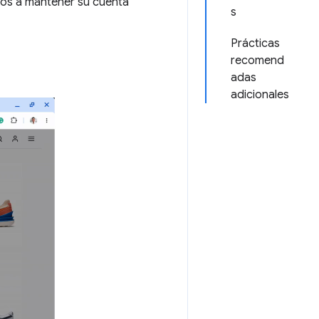
rios a mantener su cuenta
s
Prácticas
recomend
adas
adicionales