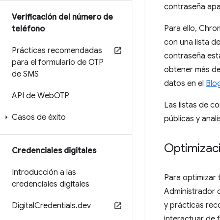
contraseña apar
Verificación del número de
Para ello, Chr
teléfono
con una lista d
Prácticas recomendadas
contraseña está
para el formulario de OTP
obtener más det
de SMS
datos en el
Blo
API de Web
OTP
Las listas de c
Casos de éxito
públicas y anal
Optimizac
Credenciales digitales
Introducción a las
Para optimizar 
credenciales digitales
Administrador 
y prácticas re
Digital
Credentials
.
dev
interactuar de 