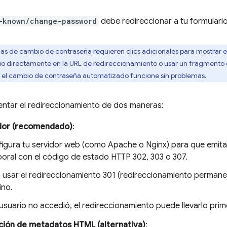
-known/change-password
debe redireccionar a tu formulari
s de cambio de contraseña requieren clics adicionales para mostrar 
rio directamente en la URL de redireccionamiento o usar un fragmento 
 el cambio de contraseña automatizado funcione sin problemas.
ntar el redireccionamiento de dos maneras:
idor (recomendado)
:
igura tu servidor web (como Apache o Nginx) para que emita
oral con el código de estado HTTP 302, 303 o 307.
a usar el redireccionamiento 301 (redireccionamiento perman
ino.
l usuario no accedió, el redireccionamiento puede llevarlo prim
ción de metadatos HTML (alternativa)
: