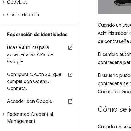
Codelabs
Casos de éxito
Cuando un usua
Administrador d
Federación de identidades
de contraseña 
Usa OAuth 2
.
0 para
El cambio autom
acceder a las APIs de
Google
contraseña para
Configura OAuth 2
.
0 que
El usuario pued
cumpla con Open
ID
contraseña se g
Connect
.
Cuenta de Googl
Acceder con Google
Cómo se i
Federated Credential
Management
Cuando un usuar