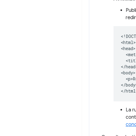
Publ
redi
<!DOCT
<html>

<head>

  <met
  <tit
</head>
<body>

  <p>R
</body>
La r
cont
cono