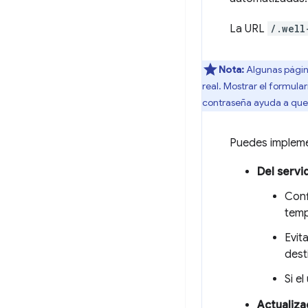
La URL
/.well
Nota:
Algunas página
real. Mostrar el formula
contraseña ayuda a que
Puedes impleme
Del serv
Conf
temp
Evit
dest
Si e
Actualiza