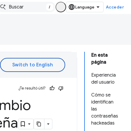
/
Acceder
En esta
página
Experiencia
del usuario
¿Te resultó útil?
Cómo se
ambio
identifican
las
contraseñas
eña
hackeadas