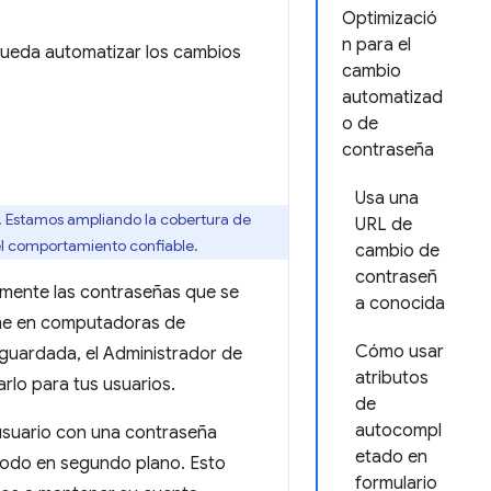
Optimizació
n para el
pueda automatizar los cambios
cambio
automatizad
o de
contraseña
Usa una
. Estamos ampliando la cobertura de
URL de
 el comportamiento confiable.
cambio de
contraseñ
amente las contraseñas que se
a conocida
rome en computadoras de
Cómo usar
guardada, el Administrador de
atributos
rlo para tus usuarios.
de
autocompl
 usuario con una contraseña
etado en
 todo en segundo plano. Esto
formulario