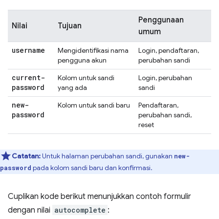
Penggunaan
Nilai
Tujuan
umum
username
Mengidentifikasi nama
Login, pendaftaran,
pengguna akun
perubahan sandi
current-
Kolom untuk sandi
Login, perubahan
password
yang ada
sandi
new-
Kolom untuk sandi baru
Pendaftaran,
password
perubahan sandi,
reset
Catatan:
Untuk halaman perubahan sandi, gunakan
new-
pada kolom sandi baru dan konfirmasi.
password
Cuplikan kode berikut menunjukkan contoh formulir
dengan nilai
autocomplete
: