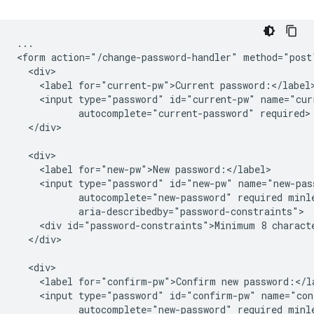
...

<form action="/change-password-handler" method="post"
  <div>

    <label for="current-pw">Current password:</label>
    <input type="password" id="current-pw" name="curr
           autocomplete="current-password" required>

  </div>

  <div>

    <label for="new-pw">New password:</label>

    <input type="password" id="new-pw" name="new-pass
           autocomplete="new-password" required minle
           aria-describedby="password-constraints">

    <div id="password-constraints">Minimum 8 characte
  </div>

  <div>

    <label for="confirm-pw">Confirm new password:</la
    <input type="password" id="confirm-pw" name="con
           autocomplete="new-password" required minle