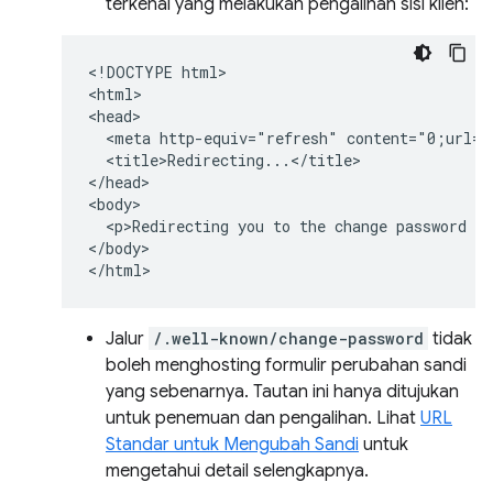
terkenal yang melakukan pengalihan sisi klien:
<!DOCTYPE html>

<html>

<head>

  <meta http-equiv="refresh" content="0;url=h
  <title>Redirecting...</title>

</head>

<body>

  <p>Redirecting you to the change password pa
</body>

Jalur
/.well-known/change-password
tidak
boleh menghosting formulir perubahan sandi
yang sebenarnya. Tautan ini hanya ditujukan
untuk penemuan dan pengalihan. Lihat
URL
Standar untuk Mengubah Sandi
untuk
mengetahui detail selengkapnya.