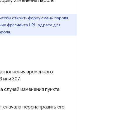
форму изменения пароля.
 чтобы открыть форму смены пароля.
ние фрагмента URL-адреса для
ароля.
 выполнения временного
 или 307.
а случай изменения пункта
т сначала перенаправить его