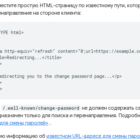
естите простую HTML-страницу по известному пути, кото
направление на стороне клиента:
YPE html>

a http-equiv="refresh" content="0;url=https://example.co
le>Redirecting...</title>



edirecting you to the change password page...</p>



ь
/.well-known/change-password
не должен содержать са
назначен только для поиска и перенаправления. Подробн
 для смены паролей»
.
ую информацию об
известном URL-адресе для смены парол