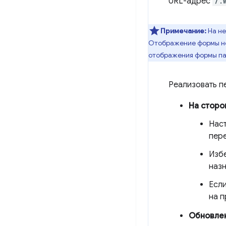
URL-адрес
/.
Примечание:
На не
Отображение формы не
отображения формы па
Реализовать п
На сторо
Наст
пере
Избе
назн
Если
на п
Обновлен