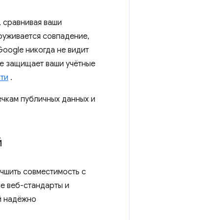
 сравнивая ваши
руживается совпадение,
oogle никогда не видит
le защищает ваши учётные
ти
.
чкам публичных данных и
й
учшить совместимость с
е веб-стандарты и
й надёжно