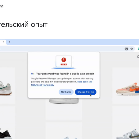
й.
тельский опыт