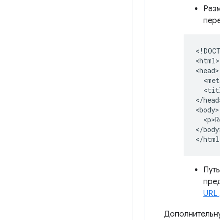
Разм
пере
<!DOCT
<html>

<head>

  <met
  <tit
</head>
<body>

  <p>R
</body>
Пут
пред
URL
Дополнительн