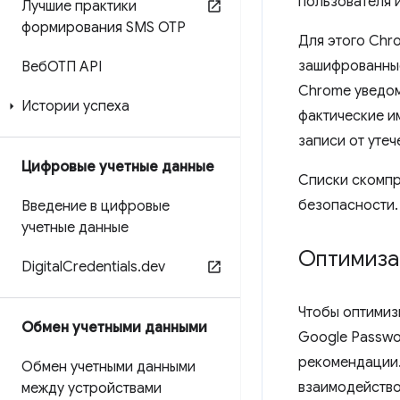
пользователя и
Лучшие практики
формирования SMS OTP
Для этого Chr
зашифрованные
ВебОТП API
Chrome уведом
Истории успеха
фактические и
записи от утеч
Цифровые учетные данные
Списки скомпр
безопасности.
Введение в цифровые
учетные данные
Оптимиза
Digital
Credentials
.
dev
Чтобы оптимиз
Обмен учетными данными
Google Passwo
рекомендации.
Обмен учетными данными
взаимодейство
между устройствами