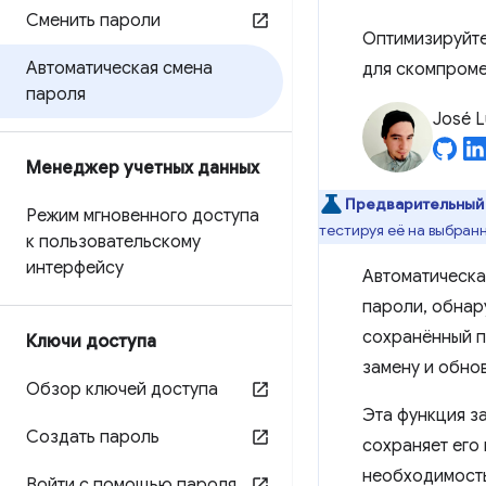
Сменить пароли
Оптимизируйте
Автоматическая смена
для скомпроме
пароля
José L
Менеджер учетных данных
Предварительный
Режим мгновенного доступа
тестируя её на выбран
к пользовательскому
интерфейсу
Автоматическа
пароли, обнар
сохранённый п
Ключи доступа
замену и обнов
Обзор ключей доступа
Эта функция з
Создать пароль
сохраняет его
необходимость
Войти с помощью пароля