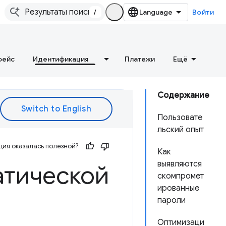
/
Войти
фейс
Идентификация
Платежи
Ещё
Содержание
Пользовате
льский опыт
ия оказалась полезной?
Как
выявляются
атической
скомпромет
ированные
пароли
Оптимизаци