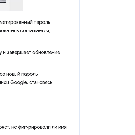
ометированный пароль,
ователь соглашается,
у и завершает обновление
сса новый пароль
писи Google, становясь
ряет, не фигурировали ли имя