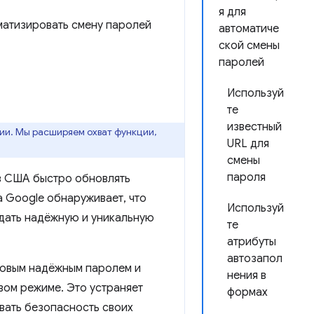
я для
матизировать смену паролей
автоматиче
ской смены
паролей
Используй
те
известный
и. Мы расширяем охват функции,
URL для
смены
пароля
в США быстро обновлять
а Google обнаруживает, что
Используй
дать надёжную и уникальную
те
атрибуты
автозапол
новым надёжным паролем и
нения в
вом режиме. Это устраняет
формах
вать безопасность своих