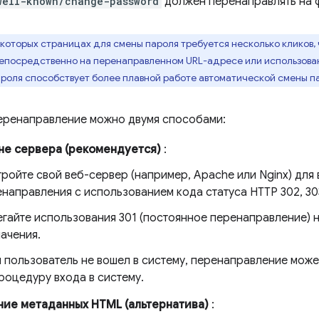
well-known/change-password
должен перенаправлять на 
которых страницах для смены пароля требуется несколько кликов,
посредственно на перенаправленном URL-адресе или использова
роля способствует более плавной работе автоматической смены п
еренаправление можно двумя способами:
не сервера (рекомендуется)
:
ройте свой веб-сервер (например, Apache или Nginx) для
направления с использованием кода статуса HTTP 302, 303
гайте использования 301 (постоянное перенаправление) н
ачения.
 пользователь не вошел в систему, перенаправление може
роцедуру входа в систему.
ие метаданных HTML (альтернатива)
: