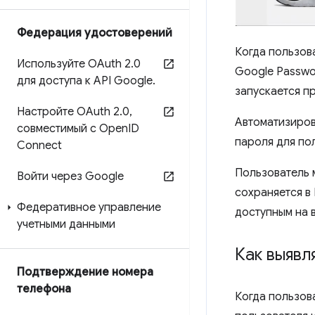
Федерация удостоверений
Когда пользов
Используйте OAuth 2
.
0
Google Passwo
для доступа к API Google
.
запускается п
Настройте OAuth 2
.
0
,
Автоматизиров
совместимый с Open
ID
пароля для по
Connect
Пользователь 
Войти через Google
сохраняется в
Федеративное управление
доступным на 
учетными данными
Как выяв
Подтверждение номера
телефона
Когда пользов