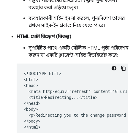
গন্তব্য পরিবর্তনের ক্ষেত্রে 301 (স্থায়ী পুনঃনির্দেশ)
ব্যবহার করা এড়িয়ে চলুন।
ব্যবহারকারী সাইন ইন না করলে, পুনঃনির্দেশ তাদের
প্রথমে সাইন-ইন প্রবাহে নিয়ে যেতে পারে।
HTML মেটা রিফ্রেশ (বিকল্প)
:
সুপরিচিত পাথে একটি মৌলিক HTML পৃষ্ঠা পরিবেশন
করুন যা একটি ক্লায়েন্ট-সাইড রিডাইরেক্ট করে:
<!DOCTYPE html>

<html>

<head>

  <meta http-equiv="refresh" content="0;url=h
  <title>Redirecting...</title>

</head>

<body>

  <p>Redirecting you to the change password pa
</body>
