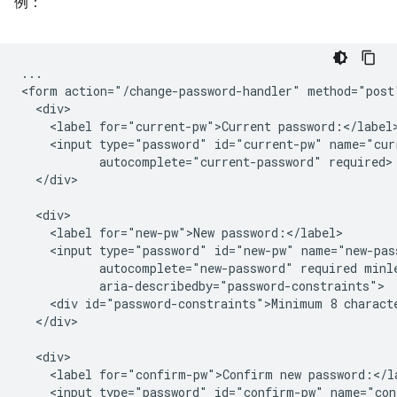
例：
...

<form action="/change-password-handler" method="post"
  <div>

    <label for="current-pw">Current password:</label>
    <input type="password" id="current-pw" name="curr
           autocomplete="current-password" required>

  </div>

  <div>

    <label for="new-pw">New password:</label>

    <input type="password" id="new-pw" name="new-pass
           autocomplete="new-password" required minle
           aria-describedby="password-constraints">

    <div id="password-constraints">Minimum 8 characte
  </div>

  <div>

    <label for="confirm-pw">Confirm new password:</la
    <input type="password" id="confirm-pw" name="con