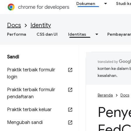
Dokumen
Studi k
Docs
Identity
Performa
CSS dan UI
Identitas
Pembayara
Sandi
konten ke dalam 
Praktik terbaik formulir
kesalahan.
login
Praktik terbaik formulir
Beranda
Docs
pendaftaran
Penye
Praktik terbaik keluar
Mengubah sandi
Fed
C