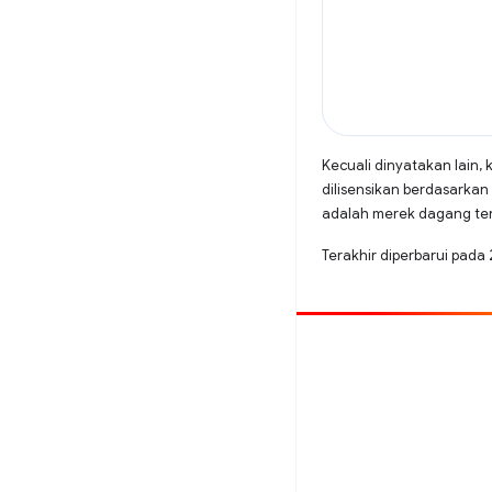
Kecuali dinyatakan lain, 
dilisensikan berdasarkan
adalah merek dagang terd
Terakhir diperbarui pada
Beri kontribusi
Laporkan bug
Lihat masalah terbuka