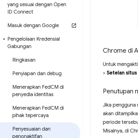
yang sesuai dengan Open
ID Connect
Masuk dengan Google
Pengelolaan Kredensial
Gabungan
Chrome di A
Ringkasan
Untuk mengakt
>
Setelan situs
Penyiapan dan debug
Menerapkan Fed
CM di
Penutupan m
penyedia identitas
Jika pengguna 
Menerapkan Fed
CM di
akan ditampilka
pihak tepercaya
periode tersebu
Penyesuaian dan
Misalnya, di Ch
penonaktifan