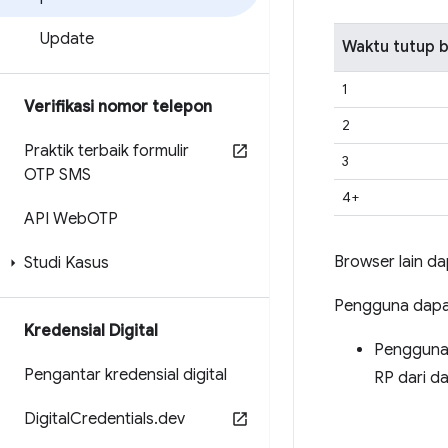
Update
Waktu tutup b
1
Verifikasi nomor telepon
2
Praktik terbaik formulir
3
OTP SMS
4+
API Web
OTP
Browser lain d
Studi Kasus
Pengguna dapat
Kredensial Digital
Pengguna
Pengantar kredensial digital
RP dari da
Digital
Credentials
.
dev