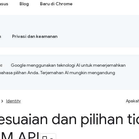
asus
Blog
Baru di Chrome
n
Privasi dan keamanan
Google menggunakan teknologi AI untuk menerjemahkan
bahasa pilihan Anda. Terjemahan AI mungkin mengandung
Identity
Apakah
suaian dan pilihan ti
M API