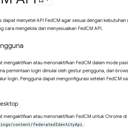
 dapat menyetel API FedCM agar sesuai dengan kebutuhan m
ng cara mengelola dan menyesuaikan FedCM API.
engguna
 mengaktifkan atau menonaktifkan FedCM dalam mode pasif. 
ena permintaan login dimulai oleh gestur pengguna, dan br
alur login. Pengguna dapat mengonfigurasi setelan FedCM sat
desktop
 mengaktifkan atau menonaktifkan FedCM untuk Chrome di 
tings/content/federatedIdentityApi
.