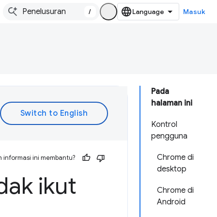
/
Masuk
Pada
halaman ini
Kontrol
pengguna
Chrome di
 informasi ini membantu?
desktop
dak ikut
Chrome di
Android