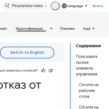
/
Войти
фейс
Идентификация
Платежи
Ещё
Содержание
Пользовате
льские
элементы
ия оказалась полезной?
управления
отказ от
Chrome на
рабочем
столе
Chrome на