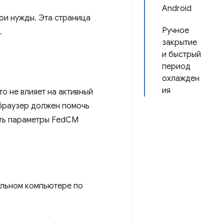
Android
ои нужды. Эта страница
Ручное
.
закрытие
и быстрый
период
охлажден
ия
о не влияет на активный
 браузер должен помочь
ать параметры FedCM
ольном компьютере по