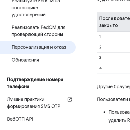
Реализуйте Fed
CM на
поставщике
удостоверений
Последовате
закрыто
Реализовать Fed
CM для
проверяющей стороны
1
2
Персонализация и отказ
3
Обновления
4+
Подтверждение номера
Другие браузе
телефона
Пользователи 
Лучшие практики
формирования SMS OTP
Пользова
ВебОТП API
удалить R