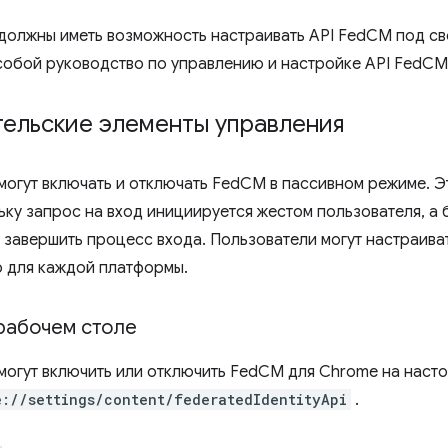
должны иметь возможность настраивать API FedCM под св
собой руководство по управлению и настройке API FedCM
тельские элементы управления
могут включать и отключать FedCM в пассивном режиме. Эт
ьку запрос на вход инициируется жестом пользователя, а
 завершить процесс входа. Пользователи могут настраив
 для каждой платформы.
рабочем столе
могут включить или отключить FedCM для Chrome на наст
e://settings/content/federatedIdentityApi
.