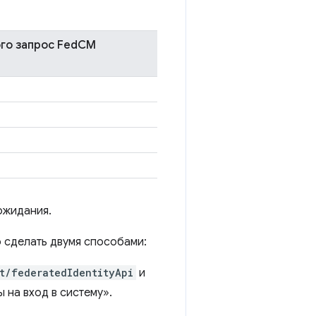
ого запрос FedCM
ожидания.
 сделать двумя способами:
t/federatedIdentityApi
и
 на вход в систему».