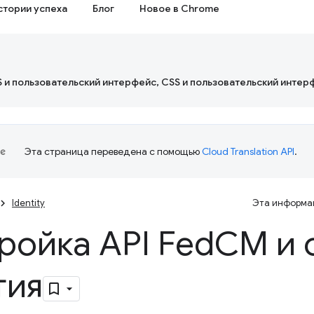
стории успеха
Блог
Новое в Chrome
S и пользовательский интерфейс, CSS и пользовательский интер
Эта страница переведена с помощью
Cloud Translation API
.
Identity
Эта информац
ройка API Fed
CM и 
тия