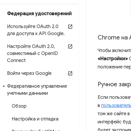
Федерация удостоверений
Используйте OAuth 2
.
0
для доступа к API Google
.
Chrome на 
Настройте OAuth 2
.
0
,
Чтобы включит
совместимый с Open
ID
«Настройки»
C
Connect
положение пер
Войти через Google
Ручное зак
Федеративное управление
учетными данными
Если пользова
в
пользовател
Обзор
том же сайте 
Настройка и отладка
интерфейс буд
будет экспоне