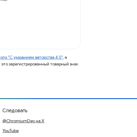
ns "С указанием авторства 4.0"
, а
 – это зарегистрированный товарный знак
Следовать
@ChromiumDev на X
YouTube