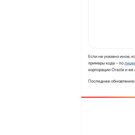
Если не указано иное, 
примеры кода – по
лицен
корпорации Oracle и ее
Последнее обновление:
Способствовать
Сообщить об ошибке
Посмотреть открытые вопросы