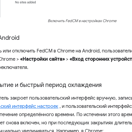
Включить FedCM в настройках Chrome
Android
ь или отключить FedCM в Chrome на Android, пользователи
hrome >
«Настройки сайта»
>
«Вход сторонних устройс
еключателя.
рытие и быстрый период охлаждения
тель закроет пользовательский интерфейс вручную, запись
ьский интерфейс настроек
, и пользовательский интерфейс
в течение определённого времени. По истечении этого вре
ет снова включен, но при последующих закрытиях длител
нциально увеличиваться. Например, в Chrome: