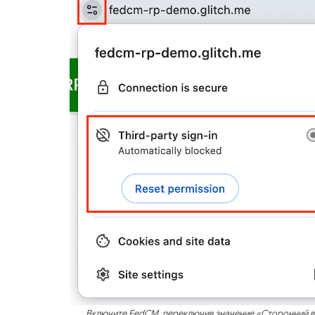
Включите FedCM, переключив значение «Сторонний 