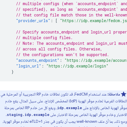
// multiple configs (when `accounts_endpoint` an
// specified), as long as `accounts_endpoint` an
// that config file match those in the well-know
"provider_urls"
:
[
"https://idp.example/fedcm.j
// Specify accounts_endpoint and login_url proper
// multiple config files.
// Note: The accounts_endpoint and login_url mus
// across all config files. Otherwise,
// the configurations won't be supported.
"accounts_endpoint"
:
"https://idp.example/accoun
"login_url"
:
"https://idp.example/login"
}
ملاحظة:
عند استخدام FedCM، قد تكون نطاقات خادم RP التجريبية أو المرحلية هي
النطاقات الفرعية لخادم موفّر الهوية (IdP) المخصّص للإنتاج. على سبيل المثال، يقع خادم
موفِّر الهوية الخاص بالإنتاج على
، ويقع كل من خادم RP الخاص بمرحلة
idp.example
الاختبار وخادم موفِّر الهوية الخاص بمرحلة الاختبار على
.
staging.idp.example
ومع ذلك، بما أنّ ملف well-known يجب أن يكون في جذر eTLD+1 لخادم موفّر الهوية،