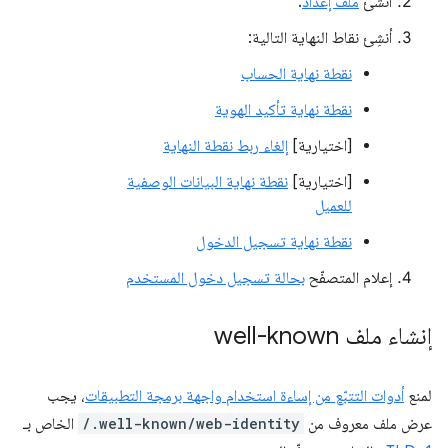
أنشئ
ملف إعداد
.
أنشِئ نقاط النهاية التالية:
نقطة نهاية الحساب
نقطة نهاية تأكيد الهوية
[اختيارية]
إلغاء ربط نقطة النهاية
[اختيارية]
نقطة نهاية البيانات الوصفية
للعميل
نقطة نهاية تسجيل الدخول
إعلام المتصفّح
بحالة تسجيل دخول المستخدم
إنشاء ملف well-known
لمنع
أدوات التتبّع من إساءة استخدام واجهة برمجة التطبيقات
، يجب
عرض ملف معروف من
/.well-known/web-identity
الخاص بـ