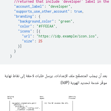
//returned that include `developer` label in the 
"account_label"
:
"developer"
,
"supports_use_other_account"
:
true
,
"branding"
:
{
"background_color"
:
"green"
,
"color"
:
"#FFEEAA"
,
"icons"
:
[{
"url"
:
"https://idp.example/icon.ico"
,
"size"
:
25
}]
}
}
بعد أن يجلب المتصفّح ملف الإعدادات، يرسل طلبات لاحقة إلى نقاط نهاية
موفّر خدمة تحديد الهوية (IdP):