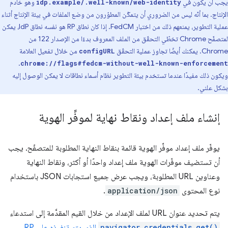
يجب أن يكون في
وهو خادم
idp.example/.well-known/web-identity
الإنتاج. بما أنّه ليس من الضروري أن يتمكّن المطوّرون من وضع الملفات في بيئة الإنتاج أثناء
عملية التطوير، يمنعهم ذلك من اختبار FedCM. إذا كان نطاق RP هو نفسه نطاق IdP، يمكن
لمتصفّح Chrome تخطّي التحقّق من الملف المعروف بدءًا من الإصدار 122 من
Chrome. يمكنك أيضًا تجاوز عملية التحقّق
من خلال تفعيل العلامة
configURL
.
chrome://flags#fedcm-without-well-known-enforcement
ويكون ذلك مفيدًا عندما تستخدم بيئة التطوير نظام أسماء نطاقات لا يمكن الوصول إليه
بشكل علني.
إنشاء ملف إعداد ونقاط نهاية لموفِّر الهوية
يوفّر ملف إعداد موفِّر الهوية قائمة بنقاط النهاية المطلوبة للمتصفّح. يجب
أن تستضيف موفّرات الهوية ملف إعداد واحدًا أو أكثر، ونقاط النهاية
وعناوين URL المطلوبة، ويجب عرض جميع استجابات JSON باستخدام
نوع المحتوى
application/json
.
يتم تحديد عنوان URL لملف الإعداد من خلال القيم المقدَّمة إلى استدعاء
navigator.credentials.get()
الذي يتم تنفيذه على RP
.