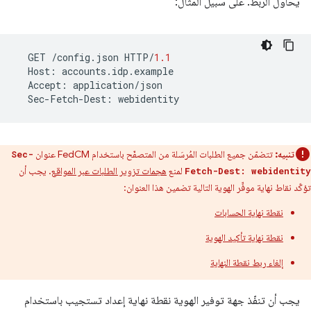
يحاول الربط. على سبيل المثال:
GET
/
config
.
json
HTTP
/
1.1
Host
:
accounts
.
idp
.
example
Accept
:
application
/
json
Sec
-
Fetch
-
Dest
:
webidentity
تنبيه:
تتضمّن جميع الطلبات المُرسَلة من المتصفّح باستخدام FedCM عنوان
Sec-
لمنع
هجمات تزوير الطلبات عبر المواقع
. يجب أن
Fetch-Dest: webidentity
تؤكّد نقاط نهاية موفِّر الهوية التالية تضمين هذا العنوان:
نقطة نهاية الحسابات
نقطة نهاية تأكيد الهوية
إلغاء ربط نقطة النهاية
يجب أن تنفّذ جهة توفير الهوية نقطة نهاية إعداد تستجيب باستخدام