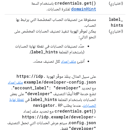
credentials
.
get(
)
(اختياري)
باستخدام السمة
domainHint
لفلترة الحسابات.
label
_
مصفوفة من تصنيفات الحساب المخصّصة التي يرتبط بها
hints
الحساب.
(اختياري)
يمكن لموفّر الهوية تنفيذ تصنيف الحسابات المخصّص على
النحو التالي:
حدِّد تصنيفات الحسابات في نقطة نهاية الحسابات
label_hints
(باستخدام المَعلمة
).
أنشِئ
ملف إعداد
لكل تصنيف محدّد.
https:
/
/
idp
.
على سبيل المثال، ينفّذ موفِّر الهوية
example
/
developer-config
.
json
ملف إعداد
"account
_
label": "developer"
مع تحديد
.
"developer"
تضع خدمة IdP أيضًا التصنيف
على بعض
label
_
hints
الحسابات باستخدام المَعلمة
في
نقطة نهاية
navigator
.
الحسابات
. عندما يطلب RP
credentials
.
get(
)
مع تحديد ملف إعداد
https:
/
/
idp
.
example
/
developer-
config
.
json
، سيتم عرض الحسابات التي تحمل التصنيف
"developer"
فقط.