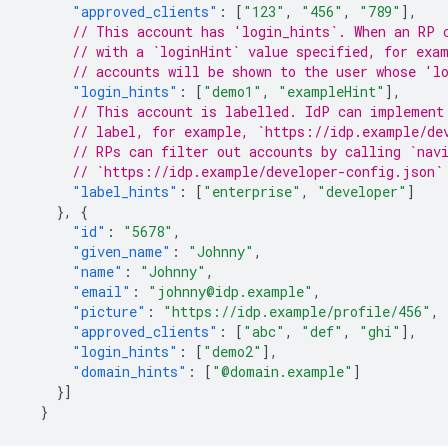
"approved_clients"
:
[
"123"
,
"456"
,
"789"
],
// This account has 'login_hints`. When an RP 
// with a `loginHint` value specified, for exa
// accounts will be shown to the user whose 'l
"login_hints"
:
[
"demo1"
,
"exampleHint"
],
// This account is labelled. IdP can implement
// label, for example, `https://idp.example/de
// RPs can filter out accounts by calling `nav
// `https://idp.example/developer-config.json`
"label_hints"
:
[
"enterprise"
,
"developer"
]
},
{
"id"
:
"5678"
,
"given_name"
:
"Johnny"
,
"name"
:
"Johnny"
,
"email"
:
"johnny@idp.example"
,
"picture"
:
"https://idp.example/profile/456"
,
"approved_clients"
:
[
"abc"
,
"def"
,
"ghi"
],
"login_hints"
:
[
"demo2"
],
"domain_hints"
:
[
"@domain.example"
]
}]
}