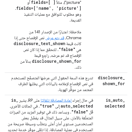
fields=[ ]
"picture")، مثلاً
أو
fields=['name', 'picture']
.
وهو مطلوب للتوافق مع عمليات التنفيذ
القديمة.
ملاحظة: اعتبارًا من الإصدار 141 من
Chrome،
قد يتم عرض
نص الإفصاح حتى إذا
disclosure_text_shown
كانت قيمة
"false"
هي
. للتحقّق مما إذا كان نص
الإفصاح قد تم عرضه، راجِع قيمة
disclosure_shown_for
بدلاً من
ذلك.
disclosure
_
تدرِج هذه السمة الحقول التي عرضها المتصفّح للمستخدم
shown
_
for
في نص الإفصاح لإعلامه بالبيانات التي يطلبها الطرف
المعتمد من موفِّر الهوية.
is
_
is
_
auto
_
في حال إجراء
إعادة المصادقة تلقائيًا
على RP، يشير
"true"
auto
_
selected
selected
إلى
. في الحالات الأخرى،
"false"
قُل
. ويساعد ذلك في توفير المزيد من الميزات
المتعلّقة بالأمان. على سبيل المثال، قد يفضّل بعض
المستخدمين مستوى أمان أعلى يتطلّب وسيطة صريحة من
المستخدم في عملية المصادقة. إذا تلقّى موفّر خدمة تحديد