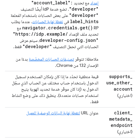
"account
_
label":
إعداد
مع تحديد
"developer"
. تضع خدمة IdP أيضًا التصنيف
"developer"
على بعض الحسابات باستخدام المَعلمة
label
_
hints
في
نقطة نهاية الحسابات
. عندما يطلب
navigator
.
credentials
.
get(
)
RP
مع
"https:
/
/
idp
.
example
/
تحديد ملف الإعداد
developer-config
.
json"
، سيتم عرض
"developer"
الحسابات التي تحمل التصنيف
فقط.
ملاحظة: تتوفّر
تصنيفات الحسابات المخصّصة
بدءًا من
الإصدار 132 من Chrome.
supports
_
قيمة منطقية تحدّد ما إذا كان بإمكان المستخدم تسجيل
use
_
other
_
الدخول باستخدام حساب مختلف عن الحساب الذي سجّل
account
الدخول به (إذا كان موفّر خدمة تحديد الهوية يتيح
(اختياري)
استخدام حسابات متعددة). ينطبق ذلك على وضع النشاط
فقط.
client
_
عنوان URL
لنقطة نهاية البيانات الوصفية للعميل
metadata
_
endpoint
(اختياري)