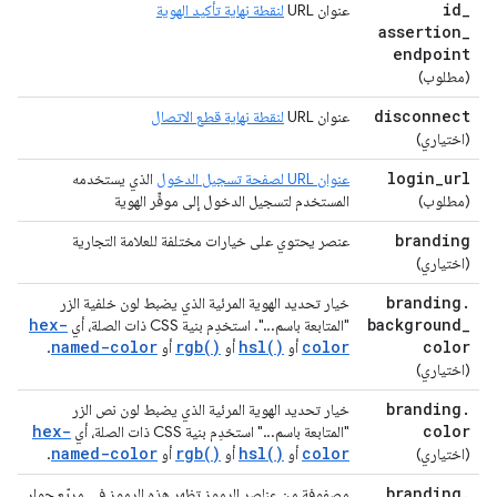
id
_
عنوان URL
لنقطة نهاية تأكيد الهوية
assertion
_
endpoint
(مطلوب)
disconnect
عنوان URL
لنقطة نهاية قطع الاتصال
(اختياري)
login
_
url
عنوان URL لصفحة تسجيل الدخول
الذي يستخدمه
(مطلوب)
المستخدم لتسجيل الدخول إلى موفِّر الهوية
branding
عنصر يحتوي على خيارات مختلفة للعلامة التجارية
(اختياري)
branding
.
خيار تحديد الهوية المرئية الذي يضبط لون خلفية الزر
hex-
background
_
"المتابعة باسم...". استخدِم بنية CSS ذات الصلة، أي
named-color
rgb()
hsl()
color
color
أو
أو
أو
.
(اختياري)
branding
.
خيار تحديد الهوية المرئية الذي يضبط لون نص الزر
hex-
color
"المتابعة باسم..." استخدِم بنية CSS ذات الصلة، أي
named-color
rgb()
hsl()
color
(اختياري)
أو
أو
أو
.
branding
.
مصفوفة من عناصر الرموز تظهر هذه الرموز في مربّع حوار