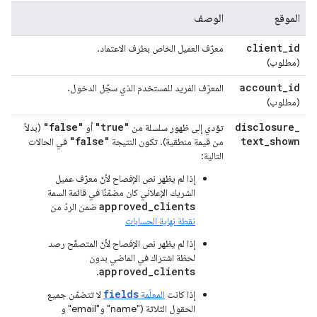
الموقع
الوصف
client
_
id
معرّف العميل الخاص بطرف الاعتماد.
(مطلوب)
account
_
id
المعرّف الفريد للمستخدم الذي سجّل الدخول.
(مطلوب)
"false"
"true"
disclosure
_
تؤدي إلى ظهور سلسلة من
أو
(بدلاً
"false"
text
_
shown
من قيمة منطقية). تكون النتيجة
في الحالات
التالية:
إذا لم يظهر نص الإفصاح لأنّ معرّف عميل
الشريك الإعلاني كان مضمّنًا في قائمة السمة
approved_clients
ضمن الردّ من
نقطة نهاية الحسابات
إذا لم يظهر نص الإفصاح لأنّ المتصفّح رصد
لحظة اشتراك في الماضي بدون
approved_clients
.
fields
إذا كانت
المعلَمة
لا تتضمّن جميع
الحقول الثلاثة ("name" و"email" و