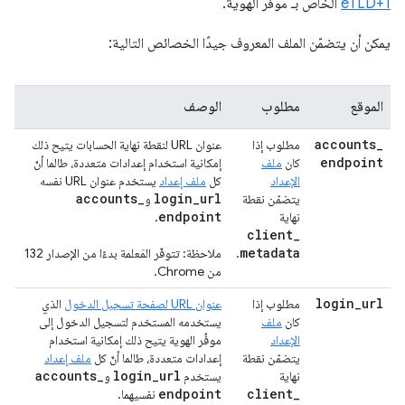
eTLD+1
الخاص بـ موفّر الهوية.
يمكن أن يتضمّن الملف المعروف جيدًا الخصائص التالية:
الموقع
مطلوب
الوصف
accounts
_
مطلوب إذا
عنوان URL لنقطة نهاية الحسابات يتيح ذلك
endpoint
كان
ملف
إمكانية استخدام إعدادات متعددة، طالما أنّ
الإعداد
كل
ملف إعداد
يستخدم عنوان URL نفسه
accounts
_
login
_
url
يتضمّن نقطة
و
endpoint
نهاية
.
client
_
metadata
.
ملاحظة: تتوفّر المَعلمة بدءًا من الإصدار 132
من Chrome.
login
_
url
مطلوب إذا
عنوان URL لصفحة تسجيل الدخول
الذي
كان
ملف
يستخدمه المستخدم لتسجيل الدخول إلى
الإعداد
موفِّر الهوية يتيح ذلك إمكانية استخدام
يتضمّن نقطة
إعدادات متعددة، طالما أنّ كل
ملف إعداد
accounts
_
login
_
url
نهاية
يستخدم
و
endpoint
client
_
نفسيهما.