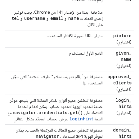
ملاحظة: بدءًا من الإصدار 141 من Chrome، يجب توفير
tel
username
email
name
إحدى المَعلمات
أو
أو
أو
على الأقل.
picture
عنوان URL لصورة الأفاتار للمستخدم
(اختياري)
given
_
الاسم الأول للمستخدم
name
(اختياري)
approved
_
مصفوفة من أرقام تعريف عملاء "الطرف المعتمد" التي سجّل
clients
المستخدم بها
(اختياري)
login
_
مصفوفة تتضمّن جميع أنواع الفلاتر الممكنة التي يتيحها موفّر
hints
خدمة تحديد الهوية لتحديد حساب. يمكن لمقدّم الخدمة
navigator
.
credentials
.
get(
)
(اختياري)
الاعتماد على
مع
loginHint
السمة
لعرض الحساب المحدّد بشكل انتقائي.
domain
_
مصفوفة تتضمّن جميع النطاقات المرتبطة بالحساب. يمكن
navigator
.
hints
لموفّر الهوية (RP) استدعاء