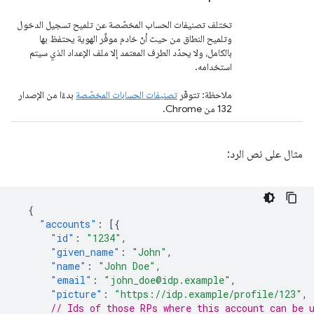
تختلف تصنيفات الحساب المخصّصة عن تلميح تسجيل الدخول
وتلميح النطاق من حيث أنّ خادم موفِّر الهوية يحتفظ بها
بالكامل، ولا يحدّد الطرف المعتمد إلا ملف الإعداد الذي سيتم
استخدامه.
ملاحظة: تتوفّر
تصنيفات الحسابات المخصّصة
بدءًا من الإصدار
132 من Chrome.
مثال على نص الرد:
{
"accounts"
:
[{
"id"
:
"1234"
,
"given_name"
:
"John"
,
"name"
:
"John Doe"
,
"email"
:
"john_doe@idp.example"
,
"picture"
:
"https://idp.example/profile/123"
,
// Ids of those RPs where this account can be 