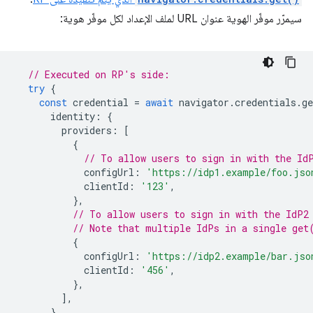
سيمرّر موفّر الهوية عنوان URL لملف الإعداد لكل موفّر هوية:
// Executed on RP's side:
try
{
const
credential
=
await
navigator
.
credentials
.
ge
identity
:
{
providers
:
[
{
// To allow users to sign in with the Id
configUrl
:
'https://idp1.example/foo.jso
clientId
:
'123'
,
},
// To allow users to sign in with the IdP2
// Note that multiple IdPs in a single get
{
configUrl
:
'https://idp2.example/bar.jso
clientId
:
'456'
,
},
],
},