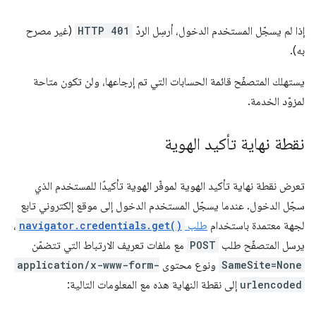
إذا لم يسجّل المستخدم الدخول، أرسِل الردّ
HTTP 401
(غير مصرح
به).
يستهلك المتصفّح قائمة الحسابات التي تم إرجاعها، ولن تكون متاحة
لمزوّد الخدمة.
نقطة نهاية تأكيد الهوية
تعرض نقطة نهاية تأكيد الهوية لموفّر الهوية تأكيدًا للمستخدم الذي
سجّل الدخول. عندما يسجّل المستخدم الدخول إلى موقع إلكتروني تابع
لجهة معتمدة باستخدام
طلب
navigator.credentials.get()
،
يرسل المتصفّح طلب
POST
مع ملفات تعريف الارتباط التي تتضمّن
SameSite=None
ونوع محتوى
application/x-www-form-
urlencoded
إلى نقطة النهاية هذه مع المعلومات التالية: