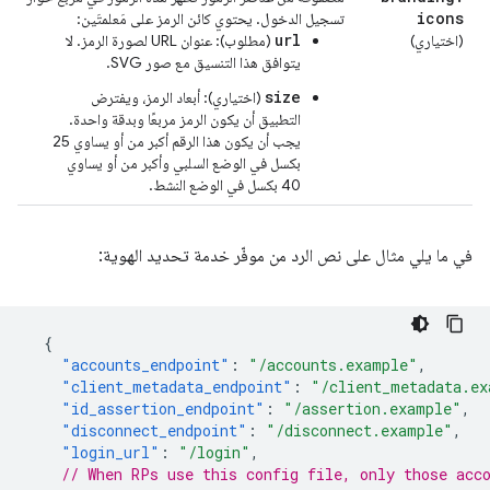
icons
تسجيل الدخول. يحتوي كائن الرمز على مَعلمتَين:
url
(اختياري)
(مطلوب): عنوان URL لصورة الرمز. لا
يتوافق هذا التنسيق مع صور SVG.
size
(اختياري): أبعاد الرمز، ويفترض
التطبيق أن يكون الرمز مربعًا وبدقة واحدة.
يجب أن يكون هذا الرقم أكبر من أو يساوي 25
بكسل في الوضع السلبي وأكبر من أو يساوي
40 بكسل في الوضع النشط.
في ما يلي مثال على نص الرد من موفّر خدمة تحديد الهوية:
{
"accounts_endpoint"
:
"/accounts.example"
,
"client_metadata_endpoint"
:
"/client_metadata.ex
"id_assertion_endpoint"
:
"/assertion.example"
,
"disconnect_endpoint"
:
"/disconnect.example"
,
"login_url"
:
"/login"
,
// When RPs use this config file, only those acc