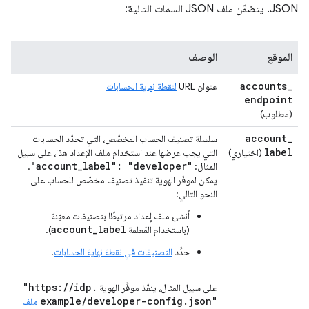
JSON. يتضمّن ملف JSON السمات التالية:
الموقع
الوصف
accounts
_
عنوان URL
لنقطة نهاية الحسابات
endpoint
(مطلوب)
account
_
سلسلة تصنيف الحساب المخصّص، التي تحدّد الحسابات
label
(اختياري)
التي يجب عرضها عند استخدام ملف الإعداد هذا، على سبيل
"account
_
label": "developer"
المثال:
.
يمكن لموفّر الهوية تنفيذ تصنيف مخصّص للحساب على
النحو التالي:
أنشئ ملف إعداد مرتبطًا بتصنيفات معيّنة
account_label
(باستخدام المَعلمة
).
حدِّد
التصنيفات في نقطة نهاية الحسابات
.
"https:
/
/
idp
.
على سبيل المثال، ينفّذ موفِّر الهوية
example
/
developer-config
.
json"
ملف