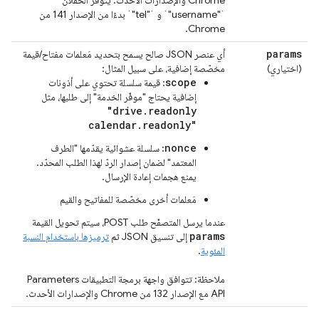
Chrome والإصدارات الأحدث. يتوفّر الحقلان
`"username"` و `"tel"` بدءًا من الإصدار 141 من
Chrome.
params
أي عنصر JSON صالح يسمح بتحديد مَعلمات مفتاح/قيمة
(اختياري)
مخصّصة إضافية، على سبيل المثال:
scope
: قيمة سلسلة تحتوي على أذونات
إضافية يحتاج "موفّر الخدمة" إلى طلبها، مثل
"drive.readonly
calendar.readonly"
nonce
: سلسلة عشوائية يقدّمها "الطرف
المعتمد" لضمان إصدار الردّ لهذا الطلب المحدّد.
يمنع هجمات إعادة الإرسال.
مَعلمات أخرى مخصّصة للمفاتيح والقيم
عندما يرسل المتصفّح طلب POST، سيتم تحويل القيمة
params
إلى تنسيق JSON ثم
ترميزها باستخدام النسبة
المئوية
.
ملاحظة: تتوافق واجهة برمجة التطبيقات Parameters
API مع الإصدار 132 من Chrome والإصدارات الأحدث.