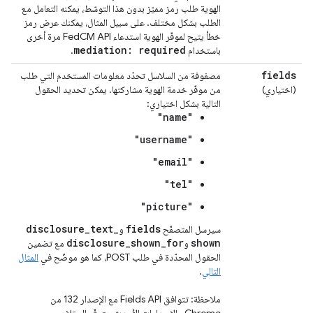
الهوية طلب رمز مميّز بدون هذا التوسّط، يمكنه التعامل مع
الطلب بشكل مختلف. على سبيل المثال، يمكنك عرض رمز
خطأ يتيح لموفّر الهوية استدعاء FedCM API مرة أخرى
mediation: required
باستخدام
.
fields
مصفوفة من السلاسل تحدّد معلومات المستخدم التي طلب
(اختياري)
من موفّر خدمة الهوية مشاركتها. يمكن تحديد الحقول
التالية بشكل اختياري:
"name"
"username"
"email"
"tel"
"picture"
disclosure
_
text
_
fields
سيرسل المتصفّح
و
disclosure
_
shown
_
for
shown
و
مع تضمين
الحقول المحدّدة في طلب POST، كما هو موضّح في
المثال
التالي
.
ملاحظة: تتوافق Fields API مع الإصدار 132 من