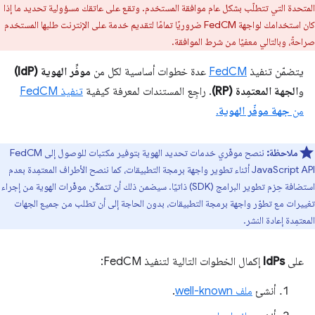
المتحدة التي تتطلّب بشكل عام موافقة المستخدم. وتقع على عاتقك مسؤولية تحديد ما إذا
كان استخدامك لواجهة FedCM ضروريًا تمامًا لتقديم خدمة على الإنترنت طلبها المستخدم
صراحةً، وبالتالي معفيًا من شرط الموافقة.
يتضمّن تنفيذ
FedCM
عدة خطوات أساسية لكل من
موفِّر الهوية (IdP)
و
الجهة المعتمِدة (RP)
. راجِع المستندات لمعرفة كيفية
تنفيذ FedCM
من
جهة موفّر الهوية
.
ملاحظة:
ننصح موفّري خدمات تحديد الهوية بتوفير مكتبات للوصول إلى FedCM
JavaScript API أثناء تطوير واجهة برمجة التطبيقات، كما ننصح الأطراف المعتمِدة بعدم
استضافة حِزم تطوير البرامج (SDK) ذاتيًا. سيضمن ذلك أن تتمكّن موفّرات الهوية من إجراء
تغييرات مع تطوّر واجهة برمجة التطبيقات، بدون الحاجة إلى أن تطلب من جميع الجهات
المعتمِدة إعادة النشر.
على
IdPs
إكمال الخطوات التالية لتنفيذ FedCM:
أنشئ
ملف well-known
.