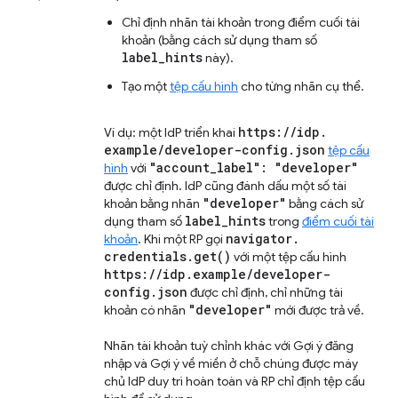
Chỉ định nhãn tài khoản trong điểm cuối tài
khoản (bằng cách sử dụng tham số
label_hints
này).
Tạo một
tệp cấu hình
cho từng nhãn cụ thể.
https:
/
/
idp
.
Ví dụ: một IdP triển khai
example
/
developer-config
.
json
tệp cấu
"account
_
label": "developer"
hình
với
được chỉ định. IdP cũng đánh dấu một số tài
"developer"
khoản bằng nhãn
bằng cách sử
label
_
hints
dụng tham số
trong
điểm cuối tài
navigator
.
khoản
. Khi một RP gọi
credentials
.
get(
)
với một tệp cấu hình
https:
/
/
idp
.
example
/
developer-
config
.
json
được chỉ định, chỉ những tài
"developer"
khoản có nhãn
mới được trả về.
Nhãn tài khoản tuỳ chỉnh khác với Gợi ý đăng
nhập và Gợi ý về miền ở chỗ chúng được máy
chủ IdP duy trì hoàn toàn và RP chỉ định tệp cấu