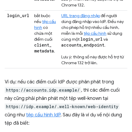
Chrome 132.
login
_
url
bắt buộc
URL trang đăng nhập
để người
nếu
tệp cấu
dùng đăng nhập vào IdP. Điều này
hình
có
cho phép hỗ trợ nhiều cấu hình,
chứa một
miễn là mỗi
tệp cấu hình
sử dụng
login
_
url
điểm cuối
cùng một
và
client
_
accounts
_
endpoint
.
metadata
.
Lưu ý: thông số này được hỗ trợ từ
Chrome 132 trở lên.
Ví dụ: nếu các điểm cuối IdP được phân phát trong
https://accounts.idp.example/
, thì các điểm cuối
này cũng phải phân phát một tệp well-known tại
https://idp.example/.well-known/web-identity
cũng như
tệp cấu hình IdP
. Sau đây là ví dụ về nội dung
tệp đã biết: