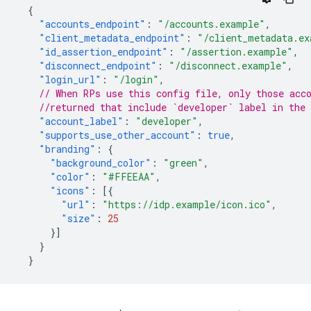
{
"accounts_endpoint"
:
"/accounts.example"
,
"client_metadata_endpoint"
:
"/client_metadata.ex
"id_assertion_endpoint"
:
"/assertion.example"
,
"disconnect_endpoint"
:
"/disconnect.example"
,
"login_url"
:
"/login"
,
// When RPs use this config file, only those acc
//returned that include `developer` label in the 
"account_label"
:
"developer"
,
"supports_use_other_account"
:
true
,
"branding"
:
{
"background_color"
:
"green"
,
"color"
:
"#FFEEAA"
,
"icons"
:
[{
"url"
:
"https://idp.example/icon.ico"
,
"size"
:
25
}]
}
}