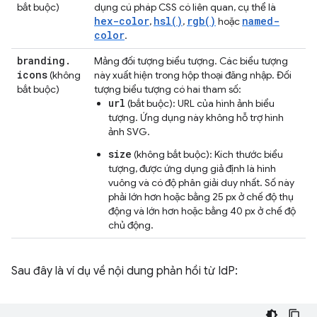
bắt buộc)
dụng cú pháp CSS có liên quan, cụ thể là
hex-color
hsl()
rgb()
named-
,
,
hoặc
color
.
branding
.
Mảng đối tượng biểu tượng. Các biểu tượng
icons
(không
này xuất hiện trong hộp thoại đăng nhập. Đối
bắt buộc)
tượng biểu tượng có hai tham số:
url
(bắt buộc): URL của hình ảnh biểu
tượng. Ứng dụng này không hỗ trợ hình
ảnh SVG.
size
(không bắt buộc): Kích thước biểu
tượng, được ứng dụng giả định là hình
vuông và có độ phân giải duy nhất. Số này
phải lớn hơn hoặc bằng 25 px ở chế độ thụ
động và lớn hơn hoặc bằng 40 px ở chế độ
chủ động.
Sau đây là ví dụ về nội dung phản hồi từ IdP: