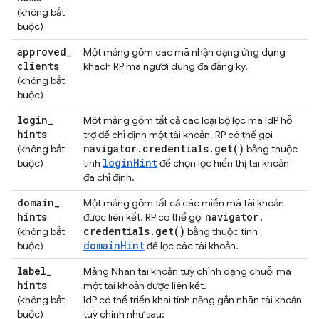
(không bắt
buộc)
approved
_
Một mảng gồm các mã nhận dạng ứng dụng
clients
khách RP mà người dùng đã đăng ký.
(không bắt
buộc)
login
_
Một mảng gồm tất cả các loại bộ lọc mà IdP hỗ
hints
trợ để chỉ định một tài khoản. RP có thể gọi
navigator
.
credentials
.
get(
)
(không bắt
bằng thuộc
loginHint
buộc)
tính
để chọn lọc hiển thị tài khoản
đã chỉ định.
domain
_
Một mảng gồm tất cả các miền mà tài khoản
hints
navigator
.
được liên kết. RP có thể gọi
credentials
.
get(
)
(không bắt
bằng thuộc tính
domainHint
buộc)
để lọc các tài khoản.
label
_
Mảng Nhãn tài khoản tuỳ chỉnh dạng chuỗi mà
hints
một tài khoản được liên kết.
(không bắt
IdP có thể triển khai tính năng gắn nhãn tài khoản
buộc)
tuỳ chỉnh như sau: