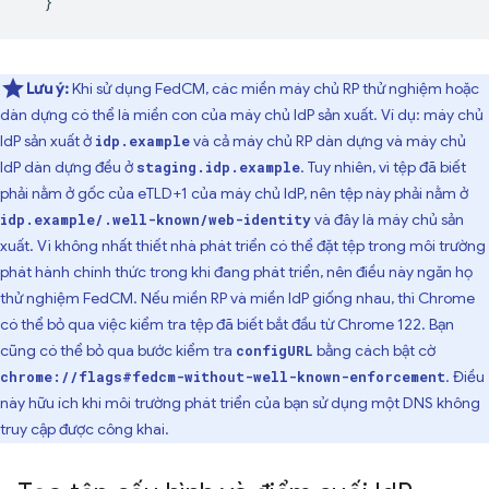
}
Lưu ý:
Khi sử dụng FedCM, các miền máy chủ RP thử nghiệm hoặc
dàn dựng có thể là miền con của máy chủ IdP sản xuất. Ví dụ: máy chủ
IdP sản xuất ở
và cả máy chủ RP dàn dựng và máy chủ
idp.example
IdP dàn dựng đều ở
. Tuy nhiên, vì tệp đã biết
staging.idp.example
phải nằm ở gốc của eTLD+1 của máy chủ IdP, nên tệp này phải nằm ở
và đây là máy chủ sản
idp.example/.well-known/web-identity
xuất. Vì không nhất thiết nhà phát triển có thể đặt tệp trong môi trường
phát hành chính thức trong khi đang phát triển, nên điều này ngăn họ
thử nghiệm FedCM. Nếu miền RP và miền IdP giống nhau, thì Chrome
có thể bỏ qua việc kiểm tra tệp đã biết bắt đầu từ Chrome 122. Bạn
cũng có thể bỏ qua bước kiểm tra
bằng cách bật cờ
configURL
. Điều
chrome://flags#fedcm-without-well-known-enforcement
này hữu ích khi môi trường phát triển của bạn sử dụng một DNS không
truy cập được công khai.