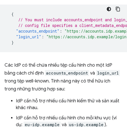
{
// You must include accounts_endpoint and login
// config file specifies a client_metadata_endp
"accounts_endpoint"
:
"https://accounts.idp.examp
"login_url"
:
"https://accounts.idp.example/login
}
Các IdP có thể chứa nhiều tệp cấu hình cho một IdP
bằng cách chỉ định
accounts_endpoint
và
login_url
trong tệp well-known. Tính năng này có thể hữu ích
trong những trường hợp sau:
IdP cần hỗ trợ nhiều cấu hình kiểm thử và sản xuất
khác nhau.
IdP cần hỗ trợ nhiều cấu hình cho mỗi khu vực (ví
dụ:
eu-idp.example
và
us-idp.example
).