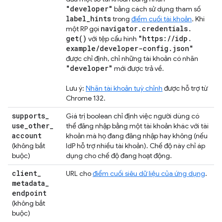
"developer"
bằng cách sử dụng tham số
label
_
hints
trong
điểm cuối tài khoản
. Khi
navigator
.
credentials
.
một RP gọi
get(
)
"https:
/
/
idp
.
với tệp cấu hình
example
/
developer-config
.
json"
được chỉ định, chỉ những tài khoản có nhãn
"developer"
mới được trả về.
Lưu ý:
Nhãn tài khoản tuỳ chỉnh
được hỗ trợ từ
Chrome 132.
supports
_
Giá trị boolean chỉ định việc người dùng có
use
_
other
_
thể đăng nhập bằng một tài khoản khác với tài
account
khoản mà họ đang đăng nhập hay không (nếu
(không bắt
IdP hỗ trợ nhiều tài khoản). Chế độ này chỉ áp
buộc)
dụng cho chế độ đang hoạt động.
client
_
URL cho
điểm cuối siêu dữ liệu của ứng dụng
.
metadata
_
endpoint
(không bắt
buộc)