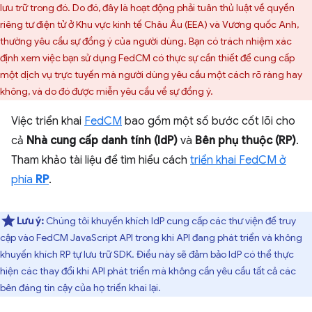
lưu trữ trong đó. Do đó, đây là hoạt động phải tuân thủ luật về quyền
riêng tư điện tử ở Khu vực kinh tế Châu Âu (EEA) và Vương quốc Anh,
thường yêu cầu sự đồng ý của người dùng. Bạn có trách nhiệm xác
định xem việc bạn sử dụng FedCM có thực sự cần thiết để cung cấp
một dịch vụ trực tuyến mà người dùng yêu cầu một cách rõ ràng hay
không, và do đó được miễn yêu cầu về sự đồng ý.
Việc triển khai
FedCM
bao gồm một số bước cốt lõi cho
cả
Nhà cung cấp danh tính (IdP)
và
Bên phụ thuộc (RP)
.
Tham khảo tài liệu để tìm hiểu cách
triển khai FedCM ở
phía
RP
.
Lưu ý:
Chúng tôi khuyến khích IdP cung cấp các thư viện để truy
cập vào FedCM JavaScript API trong khi API đang phát triển và không
khuyến khích RP tự lưu trữ SDK. Điều này sẽ đảm bảo IdP có thể thực
hiện các thay đổi khi API phát triển mà không cần yêu cầu tất cả các
bên đáng tin cậy của họ triển khai lại.