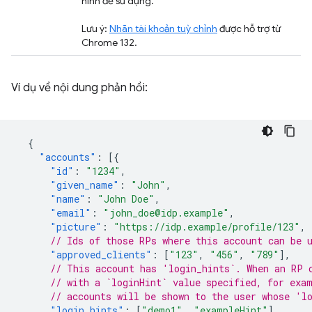
hình để sử dụng.
Lưu ý:
Nhãn tài khoản tuỳ chỉnh
được hỗ trợ từ
Chrome 132.
Ví dụ về nội dung phản hồi:
{
"accounts"
:
[{
"id"
:
"1234"
,
"given_name"
:
"John"
,
"name"
:
"John Doe"
,
"email"
:
"john_doe@idp.example"
,
"picture"
:
"https://idp.example/profile/123"
,
// Ids of those RPs where this account can be 
"approved_clients"
:
[
"123"
,
"456"
,
"789"
],
// This account has 'login_hints`. When an RP 
// with a `loginHint` value specified, for exa
// accounts will be shown to the user whose 'l
"login_hints"
:
[
"demo1"
,
"exampleHint"
],