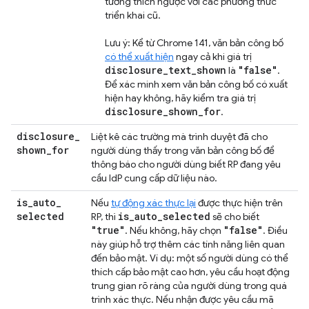
tương thích ngược với các phương thức
triển khai cũ.
Lưu ý: Kể từ Chrome 141, văn bản công bố
có thể xuất hiện
ngay cả khi giá trị
disclosure_text_shown
"false"
là
.
Để xác minh xem văn bản công bố có xuất
hiện hay không, hãy kiểm tra giá trị
disclosure_shown_for
.
disclosure
_
Liệt kê các trường mà trình duyệt đã cho
shown
_
for
người dùng thấy trong văn bản công bố để
thông báo cho người dùng biết RP đang yêu
cầu IdP cung cấp dữ liệu nào.
is
_
auto
_
Nếu
tự động xác thực lại
được thực hiện trên
selected
is
_
auto
_
selected
RP, thì
sẽ cho biết
"true"
"false"
. Nếu không, hãy chọn
. Điều
này giúp hỗ trợ thêm các tính năng liên quan
đến bảo mật. Ví dụ: một số người dùng có thể
thích cấp bảo mật cao hơn, yêu cầu hoạt động
trung gian rõ ràng của người dùng trong quá
trình xác thực. Nếu nhận được yêu cầu mã