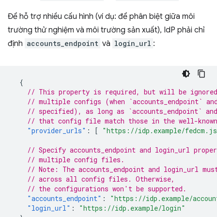
Để hỗ trợ nhiều cấu hình (ví dụ: để phân biệt giữa môi
trường thử nghiệm và môi trường sản xuất), IdP phải chỉ
định
accounts_endpoint
và
login_url
:
{
// This property is required, but will be ignore
// multiple configs (when `accounts_endpoint` an
// specified), as long as `accounts_endpoint` an
// that config file match those in the well-know
"provider_urls"
:
[
"https://idp.example/fedcm.j
// Specify accounts_endpoint and login_url proper
// multiple config files.
// Note: The accounts_endpoint and login_url mus
// across all config files. Otherwise,
// the configurations won't be supported.
"accounts_endpoint"
:
"https://idp.example/accoun
"login_url"
:
"https://idp.example/login"