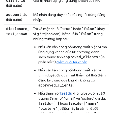
client
_
id
Giá trị nhận dạng ứng dụng khách của RP.
(bắt buộc)
account
_
id
Mã nhận dạng duy nhất của người dùng đăng
(bắt buộc)
nhập.
disclosure
_
"true"
"false"
Trả về một chuỗi
hoặc
(thay
text
_
shown
"false"
vì giá trị boolean). Kết quả là
trong
những trường hợp sau:
Nếu văn bản công bố không xuất hiện vì mã
ứng dụng khách của RP có trong danh
approved_clients
sách thuộc tính
của
phản hồi từ
điểm cuối tài khoản
.
Nếu văn bản công bố không xuất hiện vì
trình duyệt đã quan sát thấy một thời điểm
đăng ký trong quá khứ khi không có
approved_clients
.
fields
Nếu tham số
không bao gồm cả 3
trường ("name", "email" và "picture"), ví dụ:
fields=[ ]
fields=['name',
hoặc
'picture']
. Điều này là cần thiết để