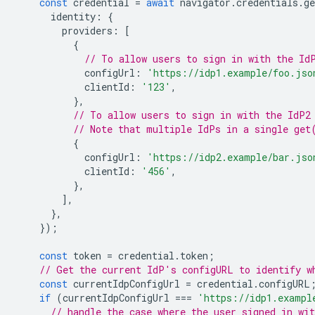
const
credential
=
await
navigator
.
credentials
.
ge
identity
:
{
providers
:
[
{
// To allow users to sign in with the Id
configUrl
:
'https://idp1.example/foo.jso
clientId
:
'123'
,
},
// To allow users to sign in with the IdP2
// Note that multiple IdPs in a single get
{
configUrl
:
'https://idp2.example/bar.jso
clientId
:
'456'
,
},
],
},
});
const
token
=
credential
.
token
;
// Get the current IdP's configURL to identify w
const
currentIdpConfigUrl
=
credential
.
configURL
if
(
currentIdpConfigUrl
===
'https://idp1.exampl
// handle the case where the user signed in wit