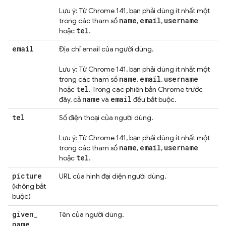
Lưu ý: Từ Chrome 141, bạn phải dùng ít nhất một
name
email
username
trong các tham số
,
,
tel
hoặc
.
email
Địa chỉ email của người dùng.
Lưu ý: Từ Chrome 141, bạn phải dùng ít nhất một
name
email
username
trong các tham số
,
,
tel
hoặc
. Trong các phiên bản Chrome trước
name
email
đây, cả
và
đều bắt buộc.
tel
Số điện thoại của người dùng.
Lưu ý: Từ Chrome 141, bạn phải dùng ít nhất một
name
email
username
trong các tham số
,
,
tel
hoặc
.
picture
URL của hình đại diện người dùng.
(không bắt
buộc)
given
_
Tên của người dùng.
name