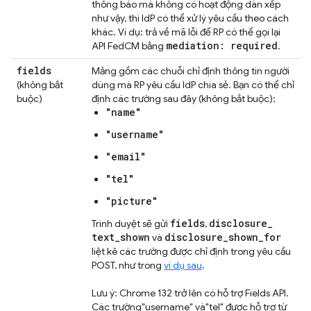
thông báo mà không có hoạt động dàn xếp
như vậy, thì IdP có thể xử lý yêu cầu theo cách
khác. Ví dụ: trả về mã lỗi để RP có thể gọi lại
mediation: required
API FedCM bằng
.
fields
Mảng gồm các chuỗi chỉ định thông tin người
(không bắt
dùng mà RP yêu cầu IdP chia sẻ. Bạn có thể chỉ
buộc)
định các trường sau đây (không bắt buộc):
"name"
"username"
"email"
"tel"
"picture"
fields
disclosure
_
Trình duyệt sẽ gửi
,
text
_
shown
disclosure
_
shown
_
for
và
liệt kê các trường được chỉ định trong yêu cầu
POST, như trong
ví dụ sau
.
Lưu ý: Chrome 132 trở lên có hỗ trợ Fields API.
Các trường"username" và"tel" được hỗ trợ từ