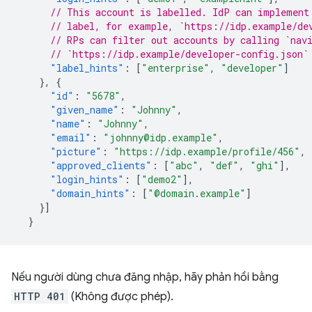
// This account is labelled. IdP can implement
// label, for example, `https://idp.example/de
// RPs can filter out accounts by calling `nav
// `https://idp.example/developer-config.json`
"label_hints"
:
[
"enterprise"
,
"developer"
]
},
{
"id"
:
"5678"
,
"given_name"
:
"Johnny"
,
"name"
:
"Johnny"
,
"email"
:
"johnny@idp.example"
,
"picture"
:
"https://idp.example/profile/456"
,
"approved_clients"
:
[
"abc"
,
"def"
,
"ghi"
],
"login_hints"
:
[
"demo2"
],
"domain_hints"
:
[
"@domain.example"
]
}]
}
Nếu người dùng chưa đăng nhập, hãy phản hồi bằng
HTTP 401
(Không được phép).