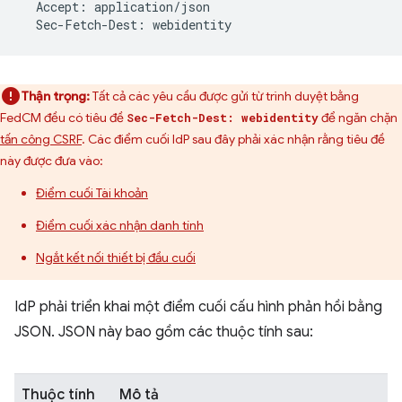
Accept
:
application
/
json
Sec
-
Fetch
-
Dest
:
webidentity
Thận trọng:
Tất cả các yêu cầu được gửi từ trình duyệt bằng
FedCM đều có tiêu đề
để ngăn chặn
Sec-Fetch-Dest: webidentity
tấn công CSRF
. Các điểm cuối IdP sau đây phải xác nhận rằng tiêu đề
này được đưa vào:
Điểm cuối Tài khoản
Điểm cuối xác nhận danh tính
Ngắt kết nối thiết bị đầu cuối
IdP phải triển khai một điểm cuối cấu hình phản hồi bằng
JSON. JSON này bao gồm các thuộc tính sau:
Thuộc tính
Mô tả