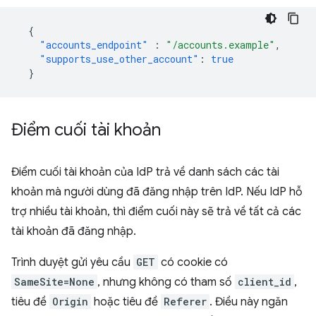
{
"accounts_endpoint"
:
"/accounts.example"
,
"supports_use_other_account"
:
true
}
Điểm cuối tài khoản
Điểm cuối tài khoản của IdP trả về danh sách các tài
khoản mà người dùng đã đăng nhập trên IdP. Nếu IdP hỗ
trợ nhiều tài khoản, thì điểm cuối này sẽ trả về tất cả các
tài khoản đã đăng nhập.
Trình duyệt gửi yêu cầu
GET
có cookie có
SameSite=None
, nhưng không có tham số
client_id
,
tiêu đề
Origin
hoặc tiêu đề
Referer
. Điều này ngăn