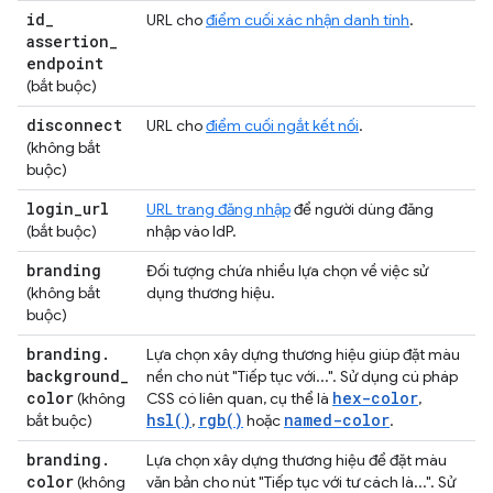
id
_
URL cho
điểm cuối xác nhận danh tính
.
assertion
_
endpoint
(bắt buộc)
disconnect
URL cho
điểm cuối ngắt kết nối
.
(không bắt
buộc)
login
_
url
URL trang đăng nhập
để người dùng đăng
(bắt buộc)
nhập vào IdP.
branding
Đối tượng chứa nhiều lựa chọn về việc sử
(không bắt
dụng thương hiệu.
buộc)
branding
.
Lựa chọn xây dựng thương hiệu giúp đặt màu
background
_
nền cho nút "Tiếp tục với...". Sử dụng cú pháp
color
hex-color
(không
CSS có liên quan, cụ thể là
,
hsl()
rgb()
named-color
bắt buộc)
,
hoặc
.
branding
.
Lựa chọn xây dựng thương hiệu để đặt màu
color
(không
văn bản cho nút "Tiếp tục với tư cách là...". Sử