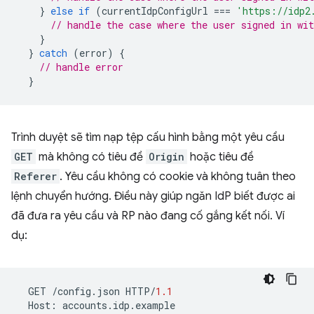
}
else
if
(
currentIdpConfigUrl
===
'https://idp2
// handle the case where the user signed in wit
}
}
catch
(
error
)
{
// handle error
}
Trình duyệt sẽ tìm nạp tệp cấu hình bằng một yêu cầu
GET
mà không có tiêu đề
Origin
hoặc tiêu đề
Referer
. Yêu cầu không có cookie và không tuân theo
lệnh chuyển hướng. Điều này giúp ngăn IdP biết được ai
đã đưa ra yêu cầu và RP nào đang cố gắng kết nối. Ví
dụ:
GET
/
config
.
json
HTTP
/
1.1
Host
:
accounts
.
idp
.
example