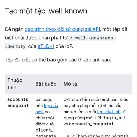
Tạo một tệp
.
well-known
Để ngăn
các trình theo dõi sử dụng sai API
, một tệp đã
biết phải được phân phát từ
/.well-known/web-
identity
của
eTLD+1
của IdP.
Tệp đã biết có thể bao gồm các thuộc tính sau:
Thuộc
Bắt buộc
Mô tả
tính
accounts
_
bắt buộc
URL cho điểm cuối tài khoản. Điều
endpoint
nếu
tệp cấu
này cho phép hỗ trợ nhiều cấu
hình
có
hình, miễn là mỗi
tệp cấu hình
sử
login
_
url
chứa một
dụng cùng một URL
accounts
_
endpoint
điểm cuối
và
.
client
_
metadata
.
Lưu ý: Tham số này được hỗ trợ từ