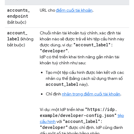
accounts
_
URL cho
điểm cuối tài khoản
.
endpoint
(bắt buộc)
account
_
Chuỗi nhãn tài khoản tuỳ chỉnh, xác định tài
label
(không
khoản nào sẽ được trả về khi tệp cấu hình này
"account
_
label":
bắt buộc)
được dùng, ví dụ:
"developer"
.
IdP có thể triển khai tính năng gắn nhãn tài
khoản tuỳ chỉnh như sau:
Tạo một tệp cấu hình được liên kết với các
nhãn cụ thể (bằng cách sử dụng tham số
account_label
này).
Chỉ định
nhãn trong điểm cuối tài khoản
.
"https:
/
/
idp
.
Ví dụ: một IdP triển khai
example
/
developer-config
.
json"
tệp
"account
_
label":
cấu hình
với
"developer"
được chỉ định. IdP cũng đánh
dấu một số tài khoản bằng nhãn