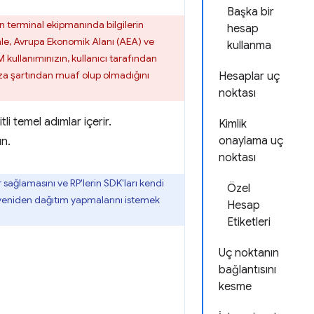
Başka bir
ın terminal ekipmanında bilgilerin
hesap
nle, Avrupa Ekonomik Alanı (AEA) ve
kullanma
dCM kullanımınızın, kullanıcı tarafından
rıza şartından muaf olup olmadığını
Hesaplar uç
noktası
tli temel adımlar içerir.
Kimlik
onaylama uç
ın.
noktası
sağlamasını ve RP'lerin SDK'ları kendi
Özel
 yeniden dağıtım yapmalarını istemek
Hesap
Etiketleri
Uç noktanın
bağlantısını
kesme