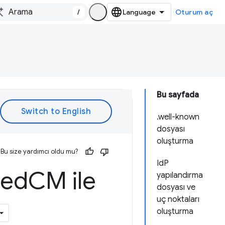
/
Oturum aç
Bu sayfada
.well-known
dosyası
oluşturma
Bu size yardımcı oldu mu?
IdP
Fed
CM ile
yapılandırma
dosyası ve
uç noktaları
oluşturma