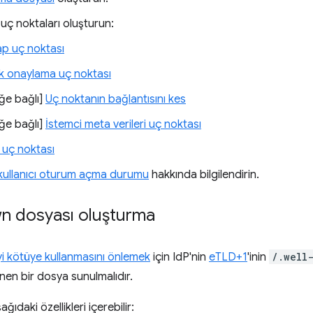
uç noktaları oluşturun:
p uç noktası
ik onaylama uç noktası
eğe bağlı]
Uç noktanın bağlantısını kes
eğe bağlı]
İstemci meta verileri uç noktası
ş uç noktası
kullanıcı oturum açma durumu
hakkında bilgilendirin.
n dosyası oluşturma
I'yi kötüye kullanmasını önlemek
için IdP'nin
eTLD+1
'inin
/.well
linen bir dosya sunulmalıdır.
ğıdaki özellikleri içerebilir: