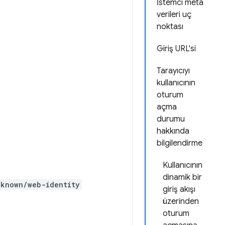
İstemci meta
verileri uç
noktası
Giriş URL'si
Tarayıcıyı
kullanıcının
oturum
açma
durumu
hakkında
bilgilendirme
Kullanıcının
dinamik bir
-known/web-identity
giriş akışı
üzerinden
oturum