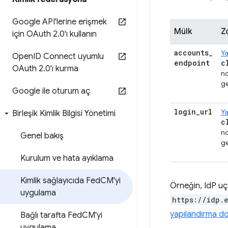
Google API'lerine erişmek
Mülk
Z
için OAuth 2
.
0'ı kullanın
accounts
_
Ya
Open
ID Connect uyumlu
endpoint
c
OAuth 2
.
0'ı kurma
no
ge
Google ile oturum aç
login
_
url
Ya
Birleşik Kimlik Bilgisi Yönetimi
c
no
Genel bakış
ge
Kurulum ve hata ayıklama
Kimlik sağlayıcıda Fed
CM'yi
Örneğin, IdP uç
uygulama
https://idp.
yapılandırma do
Bağlı tarafta Fed
CM'yi
uygulama