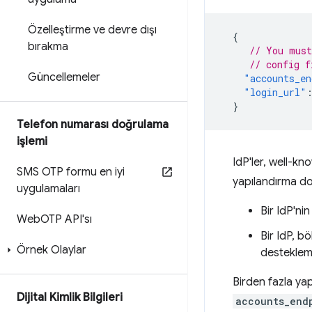
Özelleştirme ve devre dışı
{
bırakma
// You must
// config f
Güncellemeler
"accounts_en
"login_url"
}
Telefon numarası doğrulama
işlemi
IdP'ler, well-k
SMS OTP formu en iyi
yapılandırma dos
uygulamaları
Bir IdP'ni
Web
OTP API'sı
Bir IdP, b
Örnek Olaylar
destekleme
Birden fazla yap
Dijital Kimlik Bilgileri
accounts_end