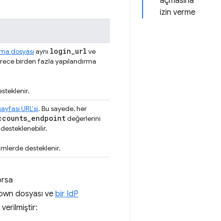
açmasına
izin verme
login
_
url
rma dosyası
aynı
ve
sürece birden fazla yapılandırma
steklenir.
sayfası URL'si
. Bu sayede, her
ccounts
_
endpoint
değerlerini
desteklenebilir.
mlerde desteklenir.
orsa
own dosyası ve
bir IdP
verilmiştir: