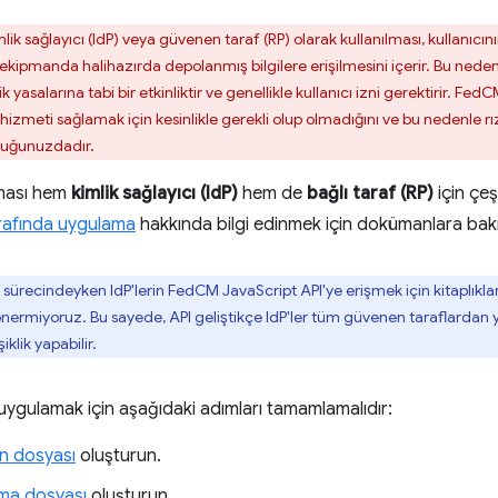
ik sağlayıcı (IdP) veya güvenen taraf (RP) olarak kullanılması, kullanıcın
kipmanda halihazırda depolanmış bilgilere erişilmesini içerir. Bu nede
ilik yasalarına tabi bir etkinliktir ve genellikle kullanıcı izni gerektirir. Fe
e hizmeti sağlamak için kesinlikle gerekli olup olmadığını ve bu nedenle 
uluğunuzdadır.
ması hem
kimlik sağlayıcı (IdP)
hem de
bağlı taraf (RP)
için çeşi
rafında uygulama
hakkında bilgi edinmek için dokümanlara bak
ürecindeyken IdP'lerin FedCM JavaScript API'ye erişmek için kitaplıklar 
önermiyoruz. Bu sayede, API geliştikçe IdP'ler tüm güvenen taraflardan
lik yapabilir.
uygulamak için aşağıdaki adımları tamamlamalıdır:
n dosyası
oluşturun.
rma dosyası
oluşturun.