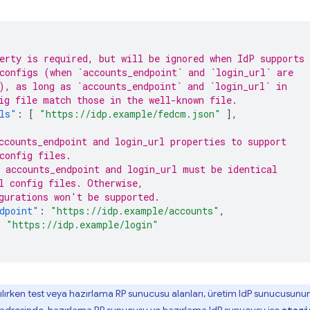
erty is required, but will be ignored when IdP supports
configs (when `accounts_endpoint` and `login_url` are
), as long as `accounts_endpoint` and `login_url` in
ig file match those in the well-known file.
ls"
:
[
"https://idp.example/fedcm.json"
],
ccounts_endpoint and login_url properties to support
config files.
 accounts_endpoint and login_url must be identical
l config files. Otherwise,
gurations won't be supported.
dpoint"
:
"https://idp.example/accounts"
,
:
"https://idp.example/login"
ırken test veya hazırlama RP sunucusu alanları, üretim IdP sunucusunun al