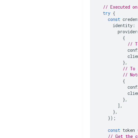
// Executed on
try
{
const
creden
identity
:
provider
{
// T
conf
clie
},
// To 
// Not
{
conf
clie
},
],
},
});
const
token
// Get the c