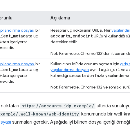
orunlu
Açıklama
pılandırma dosyası
bir
Hesaplar uç noktasının URL'si. Her
yapılandı
lient
_
metadata
accounts
_
endpoint
uç
URL'sini kullandığı 
ktası içeriyorsa
desteklenebilir.
reklidir.
Not: Parametre, Chrome 132'den itibaren de
pılandırma dosyası
bir
Kullanıcının IdP'de oturum açması için
giriş 
lient
_
metadata
login
_
url
a
uç
yapılandırma dosyası
aynı
ve
ktası içeriyorsa
kullandığı sürece birden fazla yapılandırma 
reklidir.
Not: Parametre, Chrome 132 ve sonraki sürü
 noktaları
https://accounts.idp.example/
altında sunuluy
example/.well-known/web-identity
konumunda bir well-kn
syası
sunmaları gerekir. Aşağıda iyi bilinen dosya içeriği örneği 