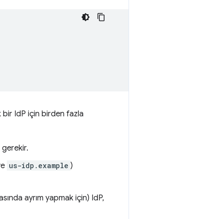
 bir IdP için birden fazla
 gerekir.
ve
us-idp.example
)
asında ayrım yapmak için) IdP,