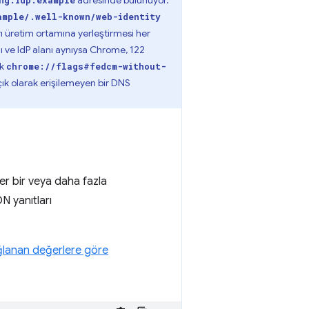
adresinde bulunuyor.
ng.idp.example
ample/.well-known/web-identity
ı üretim ortamına yerleştirmesi her
 ve IdP alanı aynıysa Chrome, 122
ek
chrome://flags#fedcm-without-
çık olarak erişilemeyen bir DNS
'ler bir veya daha fazla
N yanıtları
ğlanan değerlere göre