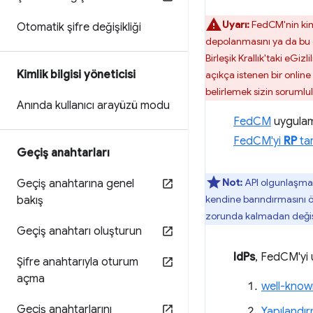
Uyarı:
FedCM'nin kiml
Otomatik şifre değişikliği
depolanmasını ya da bu e
Birleşik Krallık'taki eGizl
Kimlik bilgisi yöneticisi
açıkça istenen bir onlin
belirlemek sizin soruml
Anında kullanıcı arayüzü modu
FedCM
uygula
FedCM'yi
RP
ta
Geçiş anahtarları
Not:
API olgunlaşma s
Geçiş anahtarına genel
kendine barındırmasını 
bakış
zorunda kalmadan değişik
Geçiş anahtarı oluşturun
IdPs
, FedCM'yi 
Şifre anahtarıyla oturum
açma
well-know
Geçiş anahtarlarını
Yapılandı