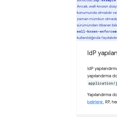
sunucusu
idp.example
Ancak, well-known dosy
konumunda olmalıdır ve b
zaman mümkün olmadığında
sürümünden itibaren bili
well-known-enforcem
kullanıldığında faydalıdır
Id
P yapıla
IdP yapılandırma 
yapılandırma dos
application/
Yapılandırma do
belirlenir.
RP, her