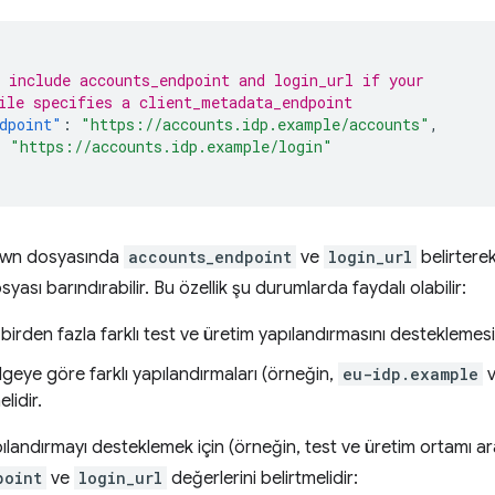
 include accounts_endpoint and login_url if your
ile specifies a client_metadata_endpoint
dpoint"
:
"https://accounts.idp.example/accounts"
,
:
"https://accounts.idp.example/login"
nown dosyasında
accounts_endpoint
ve
login_url
belirterek
yası barındırabilir. Bu özellik şu durumlarda faydalı olabilir:
n birden fazla farklı test ve üretim yapılandırmasını desteklemesi
ölgeye göre farklı yapılandırmaları (örneğin,
eu-idp.example
lidir.
ılandırmayı desteklemek için (örneğin, test ve üretim ortamı ar
point
ve
login_url
değerlerini belirtmelidir: