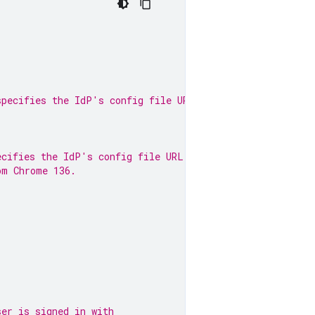
specifies the IdP's config file URL:
ecifies the IdP's config file URL.
om Chrome 136.
ser is signed in with