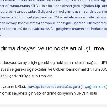
adresinde, hazırlama RP sunucusu ve hazırlama IdP sunucusu ise
stagi
ası IdP sunucusunun eTLD+1'inin kökünde olması gerektiğinden
idp.ex
u, üretim sunucusudur. Geliştiricilerin geliştirme aşamasında dosyalar
n bu durum, geliştiricilerin FedCM'yi test etmesini engeller. RP alanı
nen dosyayı kontrol etmeyi atlayabilir.
işaretini etkinleştirer
configURL
kontrolünü de atlayabilirsiniz. Bu, geliştirme ortamınızda herkese a
ent
.
ndırma dosyası ve uç noktaları oluşturma
dosyası, tarayıcı için gerekli uç noktaların listesini sağlar. IdP
yası ile gerekli uç noktaları ve URL'leri barındırmalıdır. Tüm JSO
json
içerik türüyle sunulmalıdır.
syasının URL'si,
navigator.credentials.get()
çağrısına sa
 kimlik sağlayıcı için yapılandırma dosyasının URL'sini iletir: