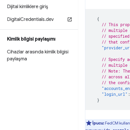
Dijital kimliklere giriş
{
Digital
Credentials
.
dev
// This prop
// multiple 
// specified
Kimlik bilgisi paylaşımı
// that conf
"provider_ur
Cihazlar arasında kimlik bilgisi
paylaşma
// Specify a
// multiple 
// Note: The
// across al
// the confi
"accounts_en
"login_url"
}
İpucu:
FedCM kullanıl