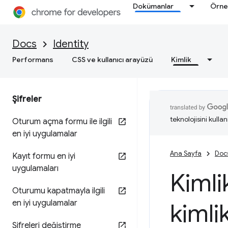
Dokümanlar
Örne
Docs
Identity
Performans
CSS ve kullanıcı arayüzü
Kimlik
Şifreler
teknolojisini kullan
Oturum açma formu ile ilgili
en iyi uygulamalar
Ana Sayfa
Doc
Kayıt formu en iyi
uygulamaları
Kimli
Oturumu kapatmayla ilgili
en iyi uygulamalar
kiml
Şifreleri değiştirme