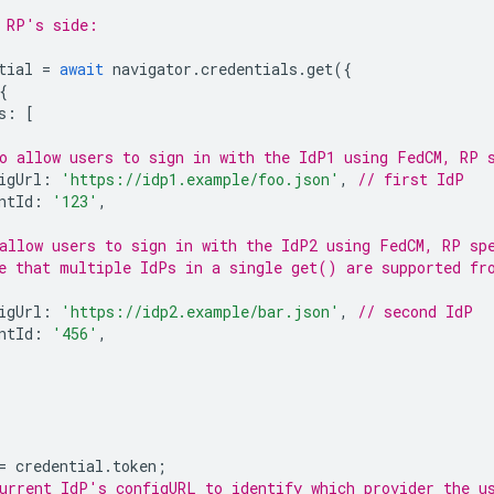
 RP's side:
tial
=
await
navigator
.
credentials
.
get
({
{
s
:
[
o allow users to sign in with the IdP1 using FedCM, RP 
igUrl
:
'https://idp1.example/foo.json'
,
// first IdP
ntId
:
'123'
,
allow users to sign in with the IdP2 using FedCM, RP sp
e that multiple IdPs in a single get() are supported fr
igUrl
:
'https://idp2.example/bar.json'
,
// second IdP
ntId
:
'456'
,
=
credential
.
token
;
urrent IdP's configURL to identify which provider the u