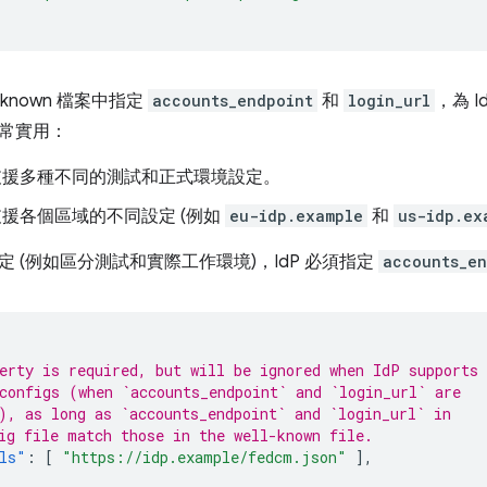
ll-known 檔案中指定
accounts_endpoint
和
login_url
，為 
常實用：
須支援多種不同的測試和正式環境設定。
須支援各個區域的不同設定 (例如
eu-idp.example
和
us-idp.ex
 (例如區分測試和實際工作環境)，IdP 必須指定
accounts_en
erty is required, but will be ignored when IdP supports
configs (when `accounts_endpoint` and `login_url` are
), as long as `accounts_endpoint` and `login_url` in
ig file match those in the well-known file.
ls"
:
[
"https://idp.example/fedcm.json"
],