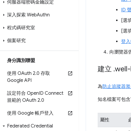
伺服器端密碼金鑰設定
ID
深入探索 Web
Authn
[選
程式碼研究室
[選
個案研究
登入
向瀏覽器
身分識別聯盟
建立
.
wel
使用 OAuth 2
.
0 存取
Google API
為
防止追蹤器濫用
設定符合 Open
ID Connect
知名檔案可包含
規範的 OAuth 2
.
0
使用 Google 帳戶登入
屬性
Federated Credential