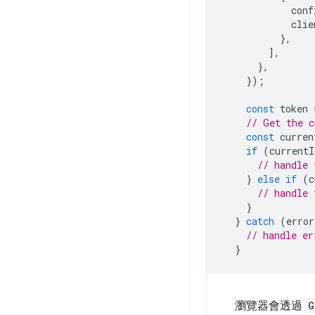
conf
clie
},
],
},
});
const
token
// Get the c
const
curren
if
(
currentI
// handle 
}
else
if
(
c
// handle 
}
}
catch
(
error
// handle er
}
瀏覽器會透過
G