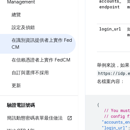
accounts
_
Management
endpoint
m
總覽
設定及偵錯
login
_
url
m
在識別資訊提供者上實作 Fed
CM
在信賴憑證者上實作 Fed
CM
舉例來說，如果 
自訂與選擇不採用
https://idp.
名檔案內容：
更新
{
驗證電話號碼
// You must
// config f
簡訊動態密碼表單最佳做法
"accounts_en
"login_url"