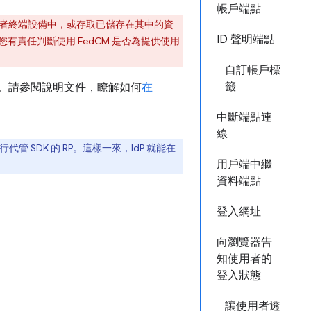
帳戶端點
存在使用者終端設備中，或存取已儲存在其中的資
ID 聲明端點
有責任判斷使用 FedCM 是否為提供使用
自訂帳戶標
籤
。請參閱說明文件，瞭解如何
在
中斷端點連
線
自行代管 SDK 的 RP。這樣一來，IdP 就能在
用戶端中繼
資料端點
登入網址
向瀏覽器告
知使用者的
登入狀態
讓使用者透