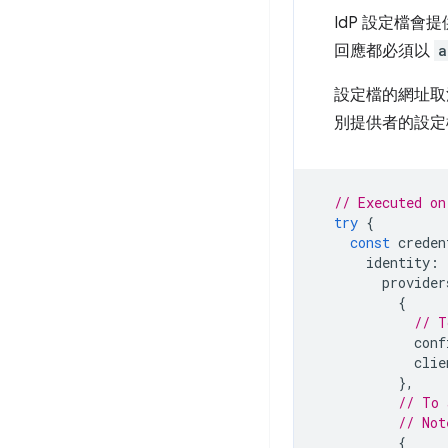
IdP 設定檔會
回應都必須以
a
設定檔的網址取決
別提供者的設定
// Executed on
try
{
const
creden
identity
:
provider
{
// T
conf
clie
},
// To 
// Not
{