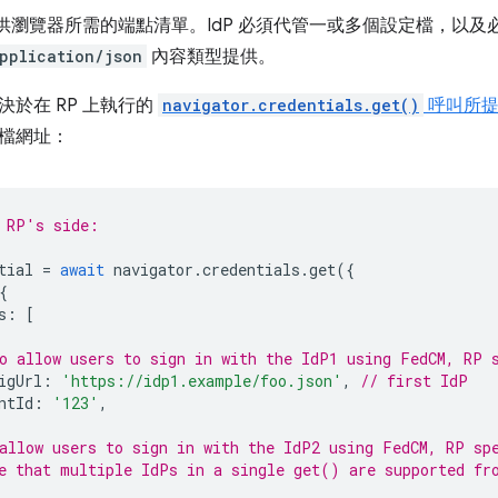
提供瀏覽器所需的端點清單。IdP 必須代管一或多個設定檔，以及必要
pplication/json
內容類型提供。
於在 RP 上執行的
navigator.credentials.get()
呼叫所提
檔網址：
 RP's side:
tial
=
await
navigator
.
credentials
.
get
({
{
s
:
[
o allow users to sign in with the IdP1 using FedCM, RP 
igUrl
:
'https://idp1.example/foo.json'
,
// first IdP
ntId
:
'123'
,
allow users to sign in with the IdP2 using FedCM, RP sp
e that multiple IdPs in a single get() are supported fr