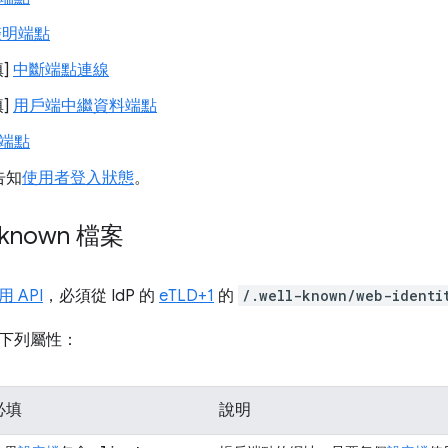
 聲明端點
填]
中斷端點連線
填]
用戶端中繼資料端點
端點
告知
使用者登入狀態
。
l-known 檔案
 API
，必須從 IdP 的
eTLD+1
的
/.well-known/web-identi
下列屬性：
必填
說明