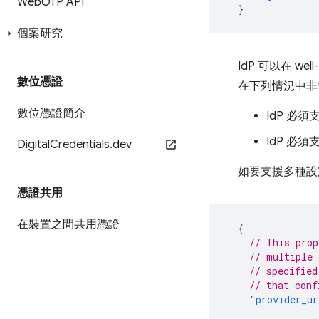
Web
OTP API
}
個案研究
IdP 可以在 we
數位憑證
在下列情況中非
數位憑證簡介
IdP 必
IdP 必
Digital
Credentials
.
dev
如要支援多種設定
憑證共用
在裝置之間共用憑證
{
// This prop
// multiple 
// specified
// that conf
"provider_ur