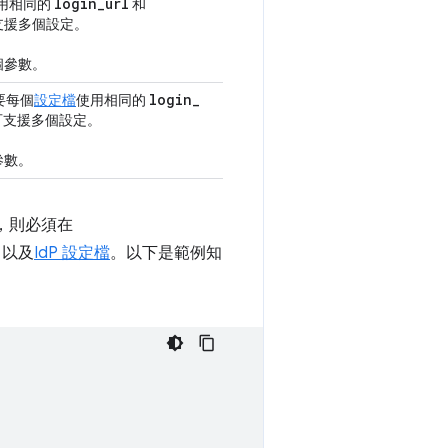
login
_
url
用相同的
和
支援多個設定。
這個參數。
login
_
要每個
設定檔
使用相同的
可支援多個設定。
參數。
，則必須在
案，以及
IdP 設定檔
。以下是範例知