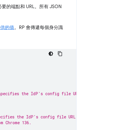
的端點和 URL。所有 JSON
供的值
。RP 會傳遞每個身分識
specifies the IdP's config file URL:
ecifies the IdP's config file URL.
om Chrome 136.