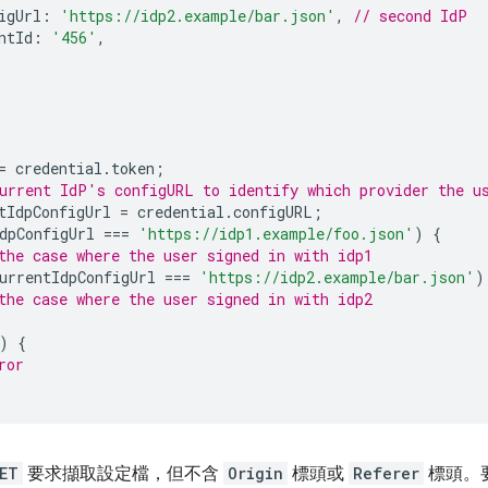
igUrl
:
'https://idp2.example/bar.json'
,
// second IdP
ntId
:
'456'
,
=
credential
.
token
;
urrent IdP's configURL to identify which provider the u
tIdpConfigUrl
=
credential
.
configURL
;
dpConfigUrl
===
'https://idp1.example/foo.json'
)
{
the case where the user signed in with idp1
urrentIdpConfigUrl
===
'https://idp2.example/bar.json'
)
the case where the user signed in with idp2
)
{
ror
ET
要求擷取設定檔，但不含
Origin
標頭或
Referer
標頭。要