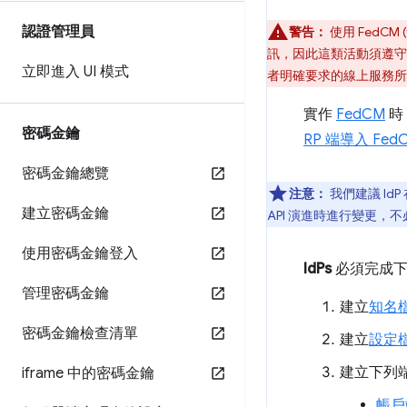
認證管理員
警告：
使用 FedC
訊，因此這類活動須遵守歐
立即進入 UI 模式
者明確要求的線上服務所
實作
FedCM
時
密碼金鑰
RP 端導入 Fed
密碼金鑰總覽
注意：
我們建議 IdP 
建立密碼金鑰
API 演進時進行變更，
使用密碼金鑰登入
IdPs
必須完成下
管理密碼金鑰
建立
知名
密碼金鑰檢查清單
建立
設定
建立下列
iframe 中的密碼金鑰
帳戶