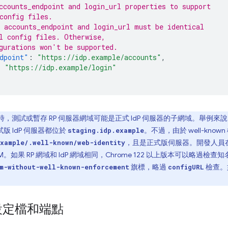
ccounts_endpoint and login_url properties to support
config files.
 accounts_endpoint and login_url must be identical
l config files. Otherwise,
gurations won't be supported.
dpoint"
:
"https://idp.example/accounts"
,
:
"https://idp.example/login"
M 時，測試或暫存 RP 伺服器網域可能是正式 IdP 伺服器的子網域。舉例來說
試版 IdP 伺服器都位於
。不過，由於 well-known
staging.idp.example
，且是正式版伺服器。開發人員
example/.well-known/web-identity
M。如果 RP 網域和 IdP 網域相同，Chrome 122 以上版本可以略過檢
旗標，略過
檢查。
m-without-well-known-enforcement
configURL
 設定檔和端點