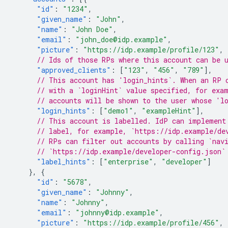
"id"
:
"1234"
,
"given_name"
:
"John"
,
"name"
:
"John Doe"
,
"email"
:
"john_doe@idp.example"
,
"picture"
:
"https://idp.example/profile/123"
,
// Ids of those RPs where this account can be 
"approved_clients"
:
[
"123"
,
"456"
,
"789"
],
// This account has 'login_hints`. When an RP 
// with a `loginHint` value specified, for exa
// accounts will be shown to the user whose 'l
"login_hints"
:
[
"demo1"
,
"exampleHint"
],
// This account is labelled. IdP can implement
// label, for example, `https://idp.example/de
// RPs can filter out accounts by calling `nav
// `https://idp.example/developer-config.json`
"label_hints"
:
[
"enterprise"
,
"developer"
]
},
{
"id"
:
"5678"
,
"given_name"
:
"Johnny"
,
"name"
:
"Johnny"
,
"email"
:
"johnny@idp.example"
,
"picture"
:
"https://idp.example/profile/456"
,