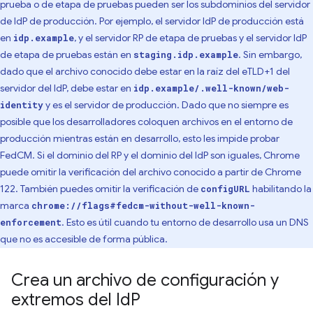
prueba o de etapa de pruebas pueden ser los subdominios del servidor
de IdP de producción. Por ejemplo, el servidor IdP de producción está
en
, y el servidor RP de etapa de pruebas y el servidor IdP
idp.example
de etapa de pruebas están en
. Sin embargo,
staging.idp.example
dado que el archivo conocido debe estar en la raíz del eTLD+1 del
servidor del IdP, debe estar en
idp.example/.well-known/web-
y es el servidor de producción. Dado que no siempre es
identity
posible que los desarrolladores coloquen archivos en el entorno de
producción mientras están en desarrollo, esto les impide probar
FedCM. Si el dominio del RP y el dominio del IdP son iguales, Chrome
puede omitir la verificación del archivo conocido a partir de Chrome
122. También puedes omitir la verificación de
habilitando la
configURL
marca
chrome://flags#fedcm-without-well-known-
. Esto es útil cuando tu entorno de desarrollo usa un DNS
enforcement
que no es accesible de forma pública.
Crea un archivo de configuración y
extremos del Id
P