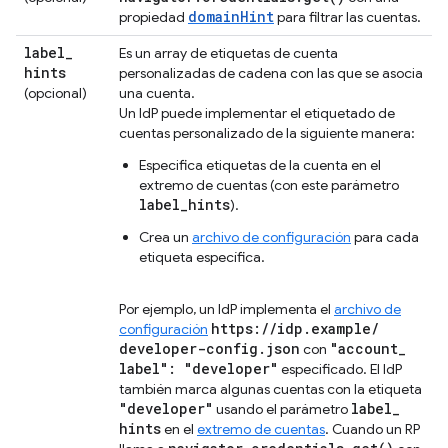
domainHint
propiedad
para filtrar las cuentas.
label
_
Es un array de etiquetas de cuenta
hints
personalizadas de cadena con las que se asocia
(opcional)
una cuenta.
Un IdP puede implementar el etiquetado de
cuentas personalizado de la siguiente manera:
Especifica etiquetas de la cuenta en el
extremo de cuentas (con este parámetro
label_hints
).
Crea un
archivo de configuración
para cada
etiqueta específica.
Por ejemplo, un IdP implementa el
archivo de
https:
/
/
idp
.
example
/
configuración
developer-config
.
json
"account
_
con
label": "developer"
especificado. El IdP
también marca algunas cuentas con la etiqueta
"developer"
label
_
usando el parámetro
hints
en el
extremo de cuentas
. Cuando un RP