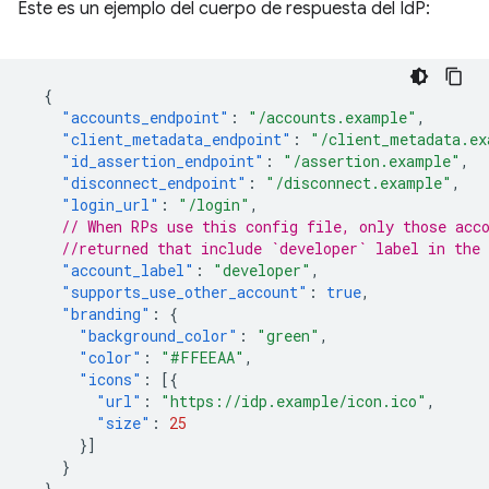
Este es un ejemplo del cuerpo de respuesta del IdP:
{
"accounts_endpoint"
:
"/accounts.example"
,
"client_metadata_endpoint"
:
"/client_metadata.ex
"id_assertion_endpoint"
:
"/assertion.example"
,
"disconnect_endpoint"
:
"/disconnect.example"
,
"login_url"
:
"/login"
,
// When RPs use this config file, only those acc
//returned that include `developer` label in the 
"account_label"
:
"developer"
,
"supports_use_other_account"
:
true
,
"branding"
:
{
"background_color"
:
"green"
,
"color"
:
"#FFEEAA"
,
"icons"
:
[{
"url"
:
"https://idp.example/icon.ico"
,
"size"
:
25
}]
}
}