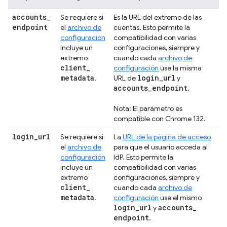
accounts
_
Se requiere si
Es la URL del extremo de las
endpoint
el
archivo de
cuentas. Esto permite la
configuración
compatibilidad con varias
incluye un
configuraciones, siempre y
extremo
cuando cada
archivo de
client
_
configuración
use la misma
metadata
login
_
url
.
URL de
y
accounts
_
endpoint
.
Nota: El parámetro es
compatible con Chrome 132.
login
_
url
Se requiere si
La
URL de la página de acceso
el
archivo de
para que el usuario acceda al
configuración
IdP. Esto permite la
incluye un
compatibilidad con varias
extremo
configuraciones, siempre y
client
_
cuando cada
archivo de
metadata
.
configuración
use el mismo
login
_
url
accounts
_
y
endpoint
.