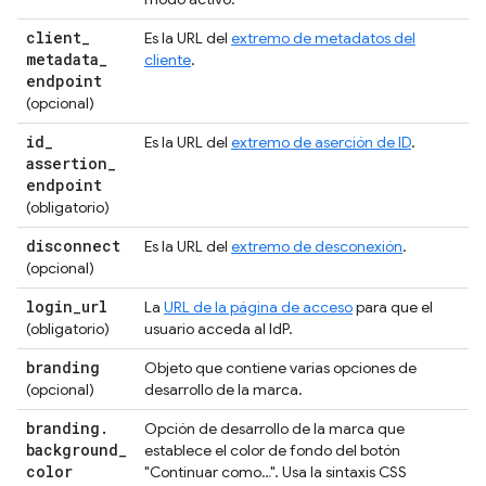
client
_
Es la URL del
extremo de metadatos del
metadata
_
cliente
.
endpoint
(opcional)
id
_
Es la URL del
extremo de aserción de ID
.
assertion
_
endpoint
(obligatorio)
disconnect
Es la URL del
extremo de desconexión
.
(opcional)
login
_
url
La
URL de la página de acceso
para que el
(obligatorio)
usuario acceda al IdP.
branding
Objeto que contiene varias opciones de
(opcional)
desarrollo de la marca.
branding
.
Opción de desarrollo de la marca que
background
_
establece el color de fondo del botón
color
"Continuar como…". Usa la sintaxis CSS