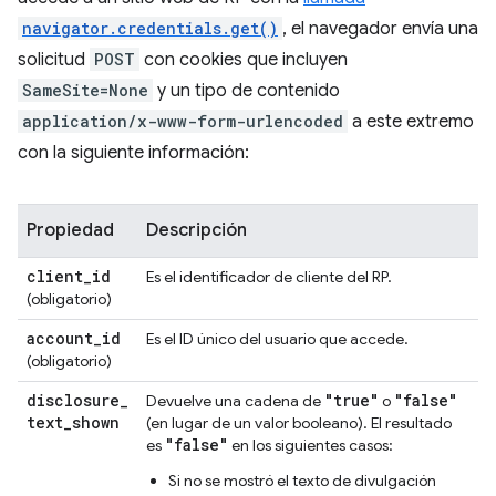
navigator.credentials.get()
, el navegador envía una
solicitud
POST
con cookies que incluyen
SameSite=None
y un tipo de contenido
application/x-www-form-urlencoded
a este extremo
con la siguiente información:
Propiedad
Descripción
client
_
id
Es el identificador de cliente del RP.
(obligatorio)
account
_
id
Es el ID único del usuario que accede.
(obligatorio)
disclosure
_
"true"
"false"
Devuelve una cadena de
o
text
_
shown
(en lugar de un valor booleano). El resultado
"false"
es
en los siguientes casos:
Si no se mostró el texto de divulgación