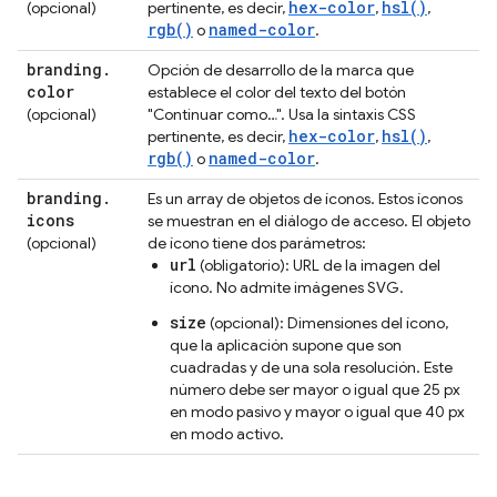
hex-color
hsl()
(opcional)
pertinente, es decir,
,
,
rgb()
named-color
o
.
branding
.
Opción de desarrollo de la marca que
color
establece el color del texto del botón
(opcional)
"Continuar como…". Usa la sintaxis CSS
hex-color
hsl()
pertinente, es decir,
,
,
rgb()
named-color
o
.
branding
.
Es un array de objetos de íconos. Estos íconos
icons
se muestran en el diálogo de acceso. El objeto
(opcional)
de ícono tiene dos parámetros:
url
(obligatorio): URL de la imagen del
ícono. No admite imágenes SVG.
size
(opcional): Dimensiones del ícono,
que la aplicación supone que son
cuadradas y de una sola resolución. Este
número debe ser mayor o igual que 25 px
en modo pasivo y mayor o igual que 40 px
en modo activo.