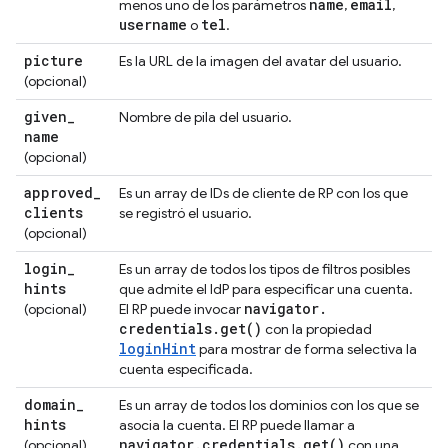
name
email
menos uno de los parámetros
,
,
username
tel
o
.
picture
Es la URL de la imagen del avatar del usuario.
(opcional)
given
_
Nombre de pila del usuario.
name
(opcional)
approved
_
Es un array de IDs de cliente de RP con los que
clients
se registró el usuario.
(opcional)
login
_
Es un array de todos los tipos de filtros posibles
hints
que admite el IdP para especificar una cuenta.
navigator
.
(opcional)
El RP puede invocar
credentials
.
get(
)
con la propiedad
loginHint
para mostrar de forma selectiva la
cuenta especificada.
domain
_
Es un array de todos los dominios con los que se
hints
asocia la cuenta. El RP puede llamar a
navigator
.
credentials
.
get(
)
(opcional)
con una