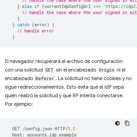
// handle the case where the user signed in wit
}
else
if
(
currentIdpConfigUrl
===
'https://idp2
// handle the case where the user signed in wit
}
}
catch
(
error
)
{
// handle error
}
El navegador recuperará el archivo de configuración
con una solicitud
GET
sin el encabezado
Origin
ni el
encabezado
Referer
. La solicitud no tiene cookies y no
sigue redireccionamientos. Esto evita que el IdP sepa
quién realizó la solicitud y qué RP intenta conectarse.
Por ejemplo:
GET
/
config
.
json
HTTP
/
1.1
Host
:
accounts
.
idp
.
example