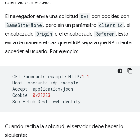
cuentas con acceso.
El navegador envía una solicitud
GET
con cookies con
SameSite=None
, pero sin un parámetro
client_id
, el
encabezado
Origin
o el encabezado
Referer
. Esto
evita de manera eficaz que el IdP sepa a qué RP intenta
acceder el usuario. Por ejemplo:
GET
/
accounts
.
example
HTTP
/
1.1
Host
:
accounts
.
idp
.
example
Accept
:
application
/
json
Cookie
:
0x23223
Sec
-
Fetch
-
Dest
:
webidentity
Cuando reciba la solicitud, el servidor debe hacer lo
siguiente: