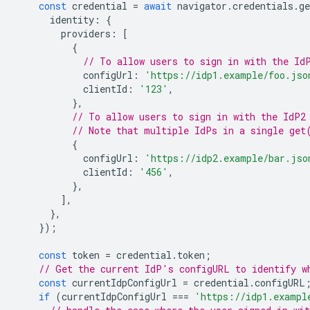
const
credential
=
await
navigator
.
credentials
.
ge
identity
:
{
providers
:
[
{
// To allow users to sign in with the Id
configUrl
:
'https://idp1.example/foo.jso
clientId
:
'123'
,
},
// To allow users to sign in with the IdP2
// Note that multiple IdPs in a single get
{
configUrl
:
'https://idp2.example/bar.jso
clientId
:
'456'
,
},
],
},
});
const
token
=
credential
.
token
;
// Get the current IdP's configURL to identify w
const
currentIdpConfigUrl
=
credential
.
configURL
if
(
currentIdpConfigUrl
===
'https://idp1.exampl