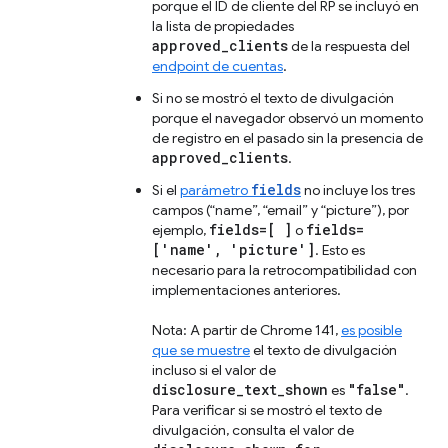
porque el ID de cliente del RP se incluyó en
la lista de propiedades
approved_clients
de la respuesta del
endpoint de cuentas
.
Si no se mostró el texto de divulgación
porque el navegador observó un momento
de registro en el pasado sin la presencia de
approved_clients
.
fields
Si el
parámetro
no incluye los tres
campos (“name”, “email” y “picture”), por
fields=[ ]
fields=
ejemplo,
o
['name', 'picture']
. Esto es
necesario para la retrocompatibilidad con
implementaciones anteriores.
Nota: A partir de Chrome 141,
es posible
que se muestre
el texto de divulgación
incluso si el valor de
disclosure_text_shown
"false"
es
.
Para verificar si se mostró el texto de
divulgación, consulta el valor de