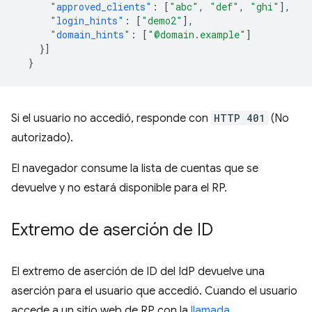
"approved_clients"
:
[
"abc"
,
"def"
,
"ghi"
],
"login_hints"
:
[
"demo2"
],
"domain_hints"
:
[
"@domain.example"
]
}]
}
Si el usuario no accedió, responde con
HTTP 401
(No
autorizado).
El navegador consume la lista de cuentas que se
devuelve y no estará disponible para el RP.
Extremo de aserción de ID
El extremo de aserción de ID del IdP devuelve una
aserción para el usuario que accedió. Cuando el usuario
accede a un sitio web de RP con la
llamada