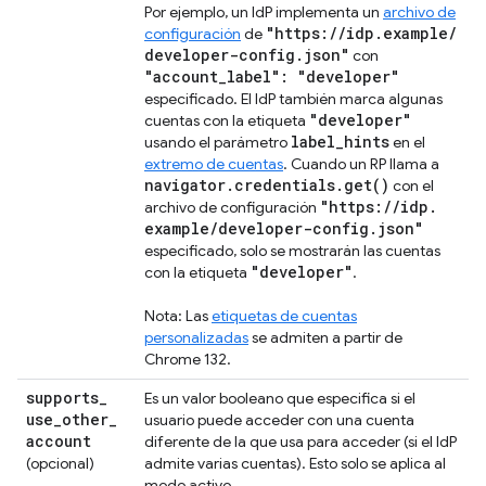
Por ejemplo, un IdP implementa un
archivo de
"https:
/
/
idp
.
example
/
configuración
de
developer-config
.
json"
con
"account
_
label": "developer"
especificado. El IdP también marca algunas
"developer"
cuentas con la etiqueta
label
_
hints
usando el parámetro
en el
extremo de cuentas
. Cuando un RP llama a
navigator
.
credentials
.
get(
)
con el
"https:
/
/
idp
.
archivo de configuración
example
/
developer-config
.
json"
especificado, solo se mostrarán las cuentas
"developer"
con la etiqueta
.
Nota: Las
etiquetas de cuentas
personalizadas
se admiten a partir de
Chrome 132.
supports
_
Es un valor booleano que especifica si el
use
_
other
_
usuario puede acceder con una cuenta
account
diferente de la que usa para acceder (si el IdP
(opcional)
admite varias cuentas). Esto solo se aplica al
modo activo.