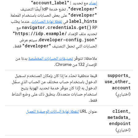
"account
_
label":
إعداد
مع تحديد
"developer"
. تضع خدمة IdP أيضًا التصنيف
"developer"
على بعض الحسابات باستخدام المَعلمة
label
_
hints
في
نقطة نهاية الحسابات
. عندما يطلب
navigator
.
credentials
.
get(
)
RP
مع
"https:
/
/
idp
.
example
/
تحديد ملف الإعداد
developer-config
.
json"
، سيتم عرض
"developer"
الحسابات التي تحمل التصنيف
فقط.
ملاحظة: تتوفّر
تصنيفات الحسابات المخصّصة
بدءًا من
الإصدار 132 من Chrome.
supports
_
قيمة منطقية تحدّد ما إذا كان بإمكان المستخدم تسجيل
use
_
other
_
الدخول باستخدام حساب مختلف عن الحساب الذي سجّل
account
الدخول به (إذا كان موفّر خدمة تحديد الهوية يتيح
(اختياري)
استخدام حسابات متعددة). ينطبق ذلك على وضع النشاط
فقط.
client
_
عنوان URL
لنقطة نهاية البيانات الوصفية للعميل
metadata
_
endpoint
(اختياري)