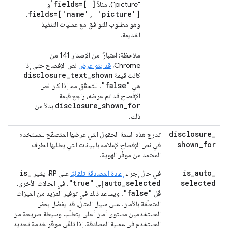
fields=[ ]
"picture")، مثلاً
أو
fields=['name', 'picture']
.
وهو مطلوب للتوافق مع عمليات التنفيذ
القديمة.
ملاحظة: اعتبارًا من الإصدار 141 من
Chrome،
قد يتم عرض
نص الإفصاح حتى إذا
disclosure_text_shown
كانت قيمة
"false"
هي
. للتحقّق مما إذا كان نص
الإفصاح قد تم عرضه، راجِع قيمة
disclosure_shown_for
بدلاً من
ذلك.
disclosure
_
تدرِج هذه السمة الحقول التي عرضها المتصفّح للمستخدم
shown
_
for
في نص الإفصاح لإعلامه بالبيانات التي يطلبها الطرف
المعتمد من موفِّر الهوية.
is
_
is
_
auto
_
في حال إجراء
إعادة المصادقة تلقائيًا
على RP، يشير
"true"
auto
_
selected
selected
إلى
. في الحالات الأخرى،
"false"
قُل
. ويساعد ذلك في توفير المزيد من الميزات
المتعلّقة بالأمان. على سبيل المثال، قد يفضّل بعض
المستخدمين مستوى أمان أعلى يتطلّب وسيطة صريحة من
المستخدم في عملية المصادقة. إذا تلقّى موفّر خدمة تحديد