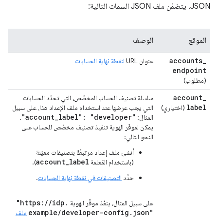
JSON. يتضمّن ملف JSON السمات التالية:
الموقع
الوصف
accounts
_
عنوان URL
لنقطة نهاية الحسابات
endpoint
(مطلوب)
account
_
سلسلة تصنيف الحساب المخصّص، التي تحدّد الحسابات
label
(اختياري)
التي يجب عرضها عند استخدام ملف الإعداد هذا، على سبيل
"account
_
label": "developer"
المثال:
.
يمكن لموفّر الهوية تنفيذ تصنيف مخصّص للحساب على
النحو التالي:
أنشئ ملف إعداد مرتبطًا بتصنيفات معيّنة
account_label
(باستخدام المَعلمة
).
حدِّد
التصنيفات في نقطة نهاية الحسابات
.
"https:
/
/
idp
.
على سبيل المثال، ينفّذ موفِّر الهوية
example
/
developer-config
.
json"
ملف