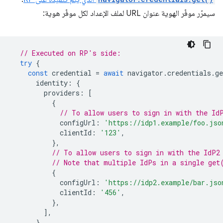
سيمرّر موفّر الهوية عنوان URL لملف الإعداد لكل موفّر هوية:
// Executed on RP's side:
try
{
const
credential
=
await
navigator
.
credentials
.
ge
identity
:
{
providers
:
[
{
// To allow users to sign in with the Id
configUrl
:
'https://idp1.example/foo.jso
clientId
:
'123'
,
},
// To allow users to sign in with the IdP2
// Note that multiple IdPs in a single get
{
configUrl
:
'https://idp2.example/bar.jso
clientId
:
'456'
,
},
],
},