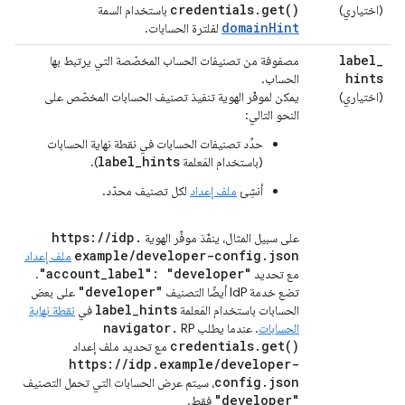
credentials
.
get(
)
(اختياري)
باستخدام السمة
domainHint
لفلترة الحسابات.
label
_
مصفوفة من تصنيفات الحساب المخصّصة التي يرتبط بها
hints
الحساب.
(اختياري)
يمكن لموفّر الهوية تنفيذ تصنيف الحسابات المخصّص على
النحو التالي:
حدِّد تصنيفات الحسابات في نقطة نهاية الحسابات
label_hints
(باستخدام المَعلمة
).
أنشِئ
ملف إعداد
لكل تصنيف محدّد.
https:
/
/
idp
.
على سبيل المثال، ينفّذ موفِّر الهوية
example
/
developer-config
.
json
ملف إعداد
"account
_
label": "developer"
مع تحديد
.
"developer"
تضع خدمة IdP أيضًا التصنيف
على بعض
label
_
hints
الحسابات باستخدام المَعلمة
في
نقطة نهاية
navigator
.
الحسابات
. عندما يطلب RP
credentials
.
get(
)
مع تحديد ملف إعداد
https:
/
/
idp
.
example
/
developer-
config
.
json
، سيتم عرض الحسابات التي تحمل التصنيف
"developer"
فقط.