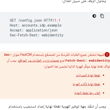
يحاول الربط. على سبيل المثال:
GET
/
config
.
json
HTTP
/
1.1
Host
:
accounts
.
idp
.
example
Accept
:
application
/
json
Sec
-
Fetch
-
Dest
:
webidentity
تنبيه:
تتضمّن جميع الطلبات المُرسَلة من المتصفّح باستخدام FedCM عنوان
Sec-
لمنع
هجمات تزوير الطلبات عبر المواقع
. يجب أن
Fetch-Dest: webidentity
تؤكّد نقاط نهاية موفِّر الهوية التالية تضمين هذا العنوان:
نقطة نهاية الحسابات
نقطة نهاية تأكيد الهوية
إلغاء ربط نقطة النهاية
يجب أن تنفّذ جهة توفير الهوية نقطة نهاية إعداد تستجيب باستخدام