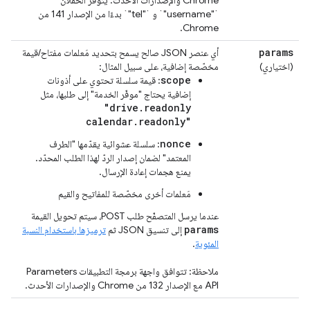
Chrome والإصدارات الأحدث. يتوفّر الحقلان
`"username"` و `"tel"` بدءًا من الإصدار 141 من
Chrome.
params
أي عنصر JSON صالح يسمح بتحديد مَعلمات مفتاح/قيمة
(اختياري)
مخصّصة إضافية، على سبيل المثال:
scope
: قيمة سلسلة تحتوي على أذونات
إضافية يحتاج "موفّر الخدمة" إلى طلبها، مثل
"drive.readonly
calendar.readonly"
nonce
: سلسلة عشوائية يقدّمها "الطرف
المعتمد" لضمان إصدار الردّ لهذا الطلب المحدّد.
يمنع هجمات إعادة الإرسال.
مَعلمات أخرى مخصّصة للمفاتيح والقيم
عندما يرسل المتصفّح طلب POST، سيتم تحويل القيمة
params
إلى تنسيق JSON ثم
ترميزها باستخدام النسبة
المئوية
.
ملاحظة: تتوافق واجهة برمجة التطبيقات Parameters
API مع الإصدار 132 من Chrome والإصدارات الأحدث.