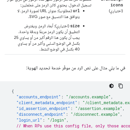
icons
تسجيل الدخول. يحتوي كائن الرمز على مَعلمتَين:
url
(اختياري)
(مطلوب): عنوان URL لصورة الرمز. لا
يتوافق هذا التنسيق مع صور SVG.
size
(اختياري): أبعاد الرمز، ويفترض
التطبيق أن يكون الرمز مربعًا وبدقة واحدة.
يجب أن يكون هذا الرقم أكبر من أو يساوي 25
بكسل في الوضع السلبي وأكبر من أو يساوي
40 بكسل في الوضع النشط.
في ما يلي مثال على نص الرد من موفّر خدمة تحديد الهوية:
{
"accounts_endpoint"
:
"/accounts.example"
,
"client_metadata_endpoint"
:
"/client_metadata.ex
"id_assertion_endpoint"
:
"/assertion.example"
,
"disconnect_endpoint"
:
"/disconnect.example"
,
"login_url"
:
"/login"
,
// When RPs use this config file, only those acc