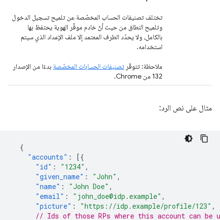
تختلف تصنيفات الحساب المخصّصة عن تلميح تسجيل الدخول
وتلميح النطاق من حيث أنّ خادم موفِّر الهوية يحتفظ بها
بالكامل، ولا يحدّد الطرف المعتمد إلا ملف الإعداد الذي سيتم
استخدامه.
ملاحظة: تتوفّر
تصنيفات الحسابات المخصّصة
بدءًا من الإصدار
132 من Chrome.
مثال على نص الرد:
{
"accounts"
:
[{
"id"
:
"1234"
,
"given_name"
:
"John"
,
"name"
:
"John Doe"
,
"email"
:
"john_doe@idp.example"
,
"picture"
:
"https://idp.example/profile/123"
,
// Ids of those RPs where this account can be 