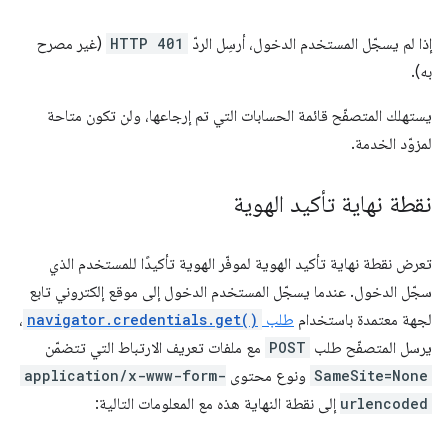
إذا لم يسجّل المستخدم الدخول، أرسِل الردّ
HTTP 401
(غير مصرح
به).
يستهلك المتصفّح قائمة الحسابات التي تم إرجاعها، ولن تكون متاحة
لمزوّد الخدمة.
نقطة نهاية تأكيد الهوية
تعرض نقطة نهاية تأكيد الهوية لموفّر الهوية تأكيدًا للمستخدم الذي
سجّل الدخول. عندما يسجّل المستخدم الدخول إلى موقع إلكتروني تابع
لجهة معتمدة باستخدام
طلب
navigator.credentials.get()
،
يرسل المتصفّح طلب
POST
مع ملفات تعريف الارتباط التي تتضمّن
SameSite=None
ونوع محتوى
application/x-www-form-
urlencoded
إلى نقطة النهاية هذه مع المعلومات التالية: