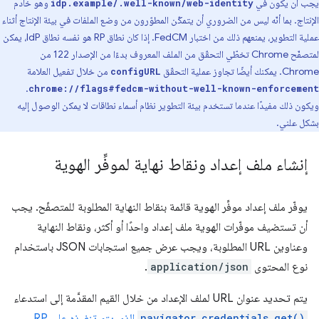
يجب أن يكون في
وهو خادم
idp.example/.well-known/web-identity
الإنتاج. بما أنّه ليس من الضروري أن يتمكّن المطوّرون من وضع الملفات في بيئة الإنتاج أثناء
عملية التطوير، يمنعهم ذلك من اختبار FedCM. إذا كان نطاق RP هو نفسه نطاق IdP، يمكن
لمتصفّح Chrome تخطّي التحقّق من الملف المعروف بدءًا من الإصدار 122 من
Chrome. يمكنك أيضًا تجاوز عملية التحقّق
من خلال تفعيل العلامة
configURL
.
chrome://flags#fedcm-without-well-known-enforcement
ويكون ذلك مفيدًا عندما تستخدم بيئة التطوير نظام أسماء نطاقات لا يمكن الوصول إليه
بشكل علني.
إنشاء ملف إعداد ونقاط نهاية لموفِّر الهوية
يوفّر ملف إعداد موفِّر الهوية قائمة بنقاط النهاية المطلوبة للمتصفّح. يجب
أن تستضيف موفّرات الهوية ملف إعداد واحدًا أو أكثر، ونقاط النهاية
وعناوين URL المطلوبة، ويجب عرض جميع استجابات JSON باستخدام
نوع المحتوى
application/json
.
يتم تحديد عنوان URL لملف الإعداد من خلال القيم المقدَّمة إلى استدعاء
navigator.credentials.get()
الذي يتم تنفيذه على RP
.