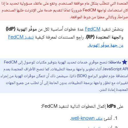
المتحدة التي تتطلّب بشكل عام موافقة المستخدم. وتقع على عاتقك مسؤولية تحديد ما إذا
كان استخدامك لواجهة FedCM ضروريًا تمامًا لتقديم خدمة على الإنترنت طلبها المستخدم
صراحةً، وبالتالي معفيًا من شرط الموافقة.
يتضمّن تنفيذ
FedCM
عدة خطوات أساسية لكل من
موفِّر الهوية (IdP)
و
الجهة المعتمِدة (RP)
. راجِع المستندات لمعرفة كيفية
تنفيذ FedCM
من
جهة موفّر الهوية
.
ملاحظة:
ننصح موفّري خدمات تحديد الهوية بتوفير مكتبات للوصول إلى FedCM
JavaScript API أثناء تطوير واجهة برمجة التطبيقات، كما ننصح الأطراف المعتمِدة بعدم
استضافة حِزم تطوير البرامج (SDK) ذاتيًا. سيضمن ذلك أن تتمكّن موفّرات الهوية من إجراء
تغييرات مع تطوّر واجهة برمجة التطبيقات، بدون الحاجة إلى أن تطلب من جميع الجهات
المعتمِدة إعادة النشر.
على
IdPs
إكمال الخطوات التالية لتنفيذ FedCM:
أنشئ
ملف well-known
.