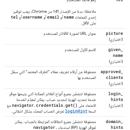
ملاحظة: بدءًا من الإصدار 141 من Chrome، يجب توفير
tel
username
email
name
إحدى المَعلمات
أو
أو
أو
على الأقل.
picture
عنوان URL لصورة الأفاتار للمستخدم
(اختياري)
given
_
الاسم الأول للمستخدم
name
(اختياري)
approved
_
مصفوفة من أرقام تعريف عملاء "الطرف المعتمد" التي سجّل
clients
المستخدم بها
(اختياري)
login
_
مصفوفة تتضمّن جميع أنواع الفلاتر الممكنة التي يتيحها موفّر
hints
خدمة تحديد الهوية لتحديد حساب. يمكن لمقدّم الخدمة
navigator
.
credentials
.
get(
)
(اختياري)
الاعتماد على
مع
loginHint
السمة
لعرض الحساب المحدّد بشكل انتقائي.
domain
_
مصفوفة تتضمّن جميع النطاقات المرتبطة بالحساب. يمكن
navigator
.
hints
لموفّر الهوية (RP) استدعاء