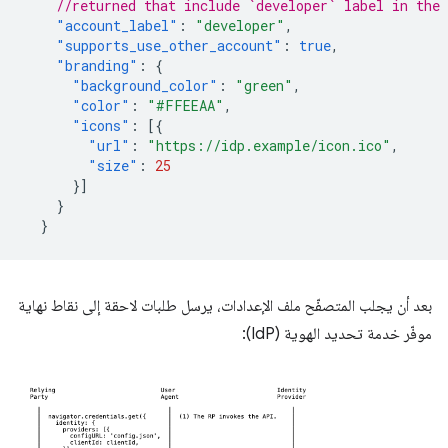
//returned that include `developer` label in the 
"account_label"
:
"developer"
,
"supports_use_other_account"
:
true
,
"branding"
:
{
"background_color"
:
"green"
,
"color"
:
"#FFEEAA"
,
"icons"
:
[{
"url"
:
"https://idp.example/icon.ico"
,
"size"
:
25
}]
}
}
بعد أن يجلب المتصفّح ملف الإعدادات، يرسل طلبات لاحقة إلى نقاط نهاية
موفّر خدمة تحديد الهوية (IdP):