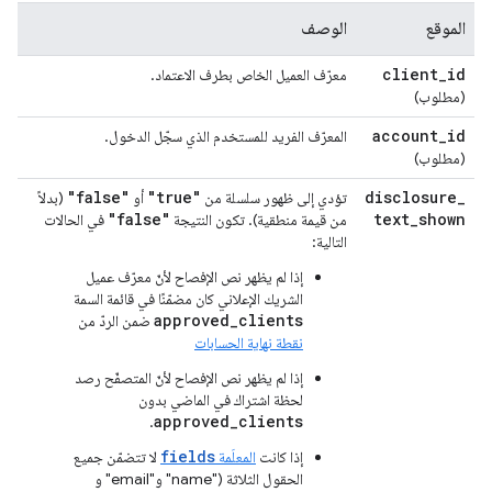
الموقع
الوصف
client
_
id
معرّف العميل الخاص بطرف الاعتماد.
(مطلوب)
account
_
id
المعرّف الفريد للمستخدم الذي سجّل الدخول.
(مطلوب)
"false"
"true"
disclosure
_
تؤدي إلى ظهور سلسلة من
أو
(بدلاً
"false"
text
_
shown
من قيمة منطقية). تكون النتيجة
في الحالات
التالية:
إذا لم يظهر نص الإفصاح لأنّ معرّف عميل
الشريك الإعلاني كان مضمّنًا في قائمة السمة
approved_clients
ضمن الردّ من
نقطة نهاية الحسابات
إذا لم يظهر نص الإفصاح لأنّ المتصفّح رصد
لحظة اشتراك في الماضي بدون
approved_clients
.
fields
إذا كانت
المعلَمة
لا تتضمّن جميع
الحقول الثلاثة ("name" و"email" و