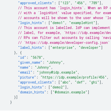
"approved_clients"
:
[
"123"
,
"456"
,
"789"
],
// This account has 'login_hints`. When an RP 
// with a `loginHint` value specified, for exa
// accounts will be shown to the user whose 'l
"login_hints"
:
[
"demo1"
,
"exampleHint"
],
// This account is labelled. IdP can implement
// label, for example, `https://idp.example/de
// RPs can filter out accounts by calling `nav
// `https://idp.example/developer-config.json`
"label_hints"
:
[
"enterprise"
,
"developer"
]
},
{
"id"
:
"5678"
,
"given_name"
:
"Johnny"
,
"name"
:
"Johnny"
,
"email"
:
"johnny@idp.example"
,
"picture"
:
"https://idp.example/profile/456"
,
"approved_clients"
:
[
"abc"
,
"def"
,
"ghi"
],
"login_hints"
:
[
"demo2"
],
"domain_hints"
:
[
"@domain.example"
]
}]
}