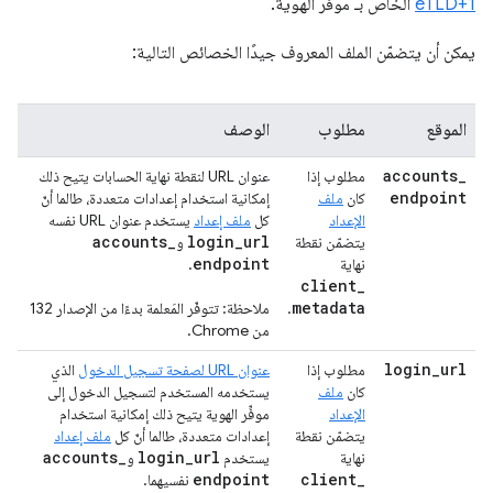
eTLD+1
الخاص بـ موفّر الهوية.
يمكن أن يتضمّن الملف المعروف جيدًا الخصائص التالية:
الموقع
مطلوب
الوصف
accounts
_
مطلوب إذا
عنوان URL لنقطة نهاية الحسابات يتيح ذلك
endpoint
كان
ملف
إمكانية استخدام إعدادات متعددة، طالما أنّ
الإعداد
كل
ملف إعداد
يستخدم عنوان URL نفسه
accounts
_
login
_
url
يتضمّن نقطة
و
endpoint
نهاية
.
client
_
metadata
.
ملاحظة: تتوفّر المَعلمة بدءًا من الإصدار 132
من Chrome.
login
_
url
مطلوب إذا
عنوان URL لصفحة تسجيل الدخول
الذي
كان
ملف
يستخدمه المستخدم لتسجيل الدخول إلى
الإعداد
موفِّر الهوية يتيح ذلك إمكانية استخدام
يتضمّن نقطة
إعدادات متعددة، طالما أنّ كل
ملف إعداد
accounts
_
login
_
url
نهاية
يستخدم
و
endpoint
client
_
نفسيهما.