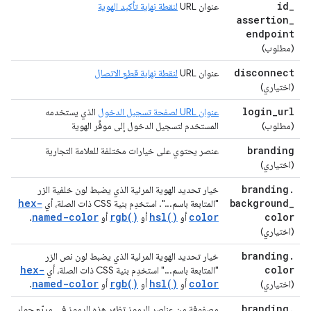
id
_
عنوان URL
لنقطة نهاية تأكيد الهوية
assertion
_
endpoint
(مطلوب)
disconnect
عنوان URL
لنقطة نهاية قطع الاتصال
(اختياري)
login
_
url
عنوان URL لصفحة تسجيل الدخول
الذي يستخدمه
(مطلوب)
المستخدم لتسجيل الدخول إلى موفِّر الهوية
branding
عنصر يحتوي على خيارات مختلفة للعلامة التجارية
(اختياري)
branding
.
خيار تحديد الهوية المرئية الذي يضبط لون خلفية الزر
hex-
background
_
"المتابعة باسم...". استخدِم بنية CSS ذات الصلة، أي
named-color
rgb()
hsl()
color
color
أو
أو
أو
.
(اختياري)
branding
.
خيار تحديد الهوية المرئية الذي يضبط لون نص الزر
hex-
color
"المتابعة باسم..." استخدِم بنية CSS ذات الصلة، أي
named-color
rgb()
hsl()
color
(اختياري)
أو
أو
أو
.
branding
.
مصفوفة من عناصر الرموز تظهر هذه الرموز في مربّع حوار