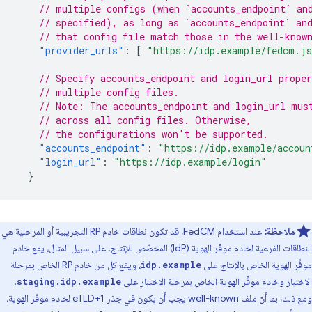
// multiple configs (when `accounts_endpoint` an
// specified), as long as `accounts_endpoint` an
// that config file match those in the well-know
"provider_urls"
:
[
"https://idp.example/fedcm.j
// Specify accounts_endpoint and login_url proper
// multiple config files.
// Note: The accounts_endpoint and login_url mus
// across all config files. Otherwise,
// the configurations won't be supported.
"accounts_endpoint"
:
"https://idp.example/accoun
"login_url"
:
"https://idp.example/login"
}
ملاحظة:
عند استخدام FedCM، قد تكون نطاقات خادم RP التجريبية أو المرحلية هي
النطاقات الفرعية لخادم موفّر الهوية (IdP) المخصّص للإنتاج. على سبيل المثال، يقع خادم
موفِّر الهوية الخاص بالإنتاج على
، ويقع كل من خادم RP الخاص بمرحلة
idp.example
الاختبار وخادم موفِّر الهوية الخاص بمرحلة الاختبار على
.
staging.idp.example
ومع ذلك، بما أنّ ملف well-known يجب أن يكون في جذر eTLD+1 لخادم موفّر الهوية،