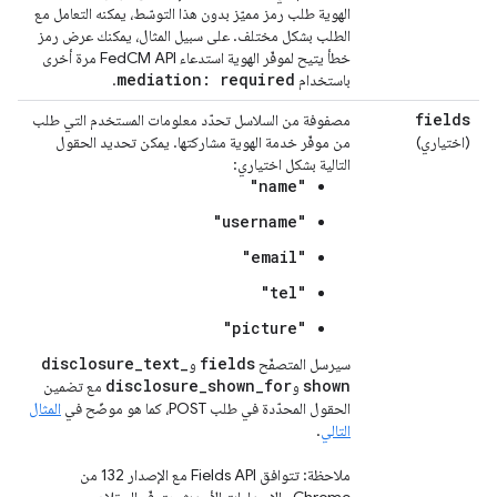
الهوية طلب رمز مميّز بدون هذا التوسّط، يمكنه التعامل مع
الطلب بشكل مختلف. على سبيل المثال، يمكنك عرض رمز
خطأ يتيح لموفّر الهوية استدعاء FedCM API مرة أخرى
mediation: required
باستخدام
.
fields
مصفوفة من السلاسل تحدّد معلومات المستخدم التي طلب
(اختياري)
من موفّر خدمة الهوية مشاركتها. يمكن تحديد الحقول
التالية بشكل اختياري:
"name"
"username"
"email"
"tel"
"picture"
disclosure
_
text
_
fields
سيرسل المتصفّح
و
disclosure
_
shown
_
for
shown
و
مع تضمين
الحقول المحدّدة في طلب POST، كما هو موضّح في
المثال
التالي
.
ملاحظة: تتوافق Fields API مع الإصدار 132 من