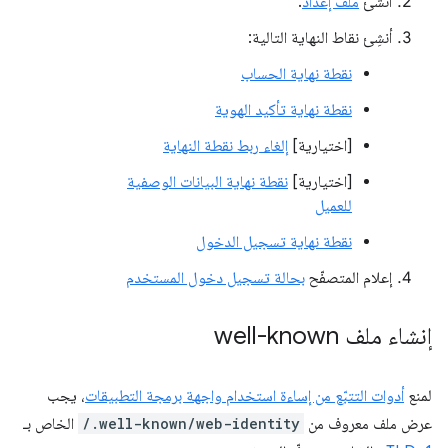
أنشئ
ملف إعداد
.
أنشِئ نقاط النهاية التالية:
نقطة نهاية الحساب
نقطة نهاية تأكيد الهوية
[اختيارية]
إلغاء ربط نقطة النهاية
[اختيارية]
نقطة نهاية البيانات الوصفية
للعميل
نقطة نهاية تسجيل الدخول
إعلام المتصفّح
بحالة تسجيل دخول المستخدم
إنشاء ملف well-known
لمنع
أدوات التتبّع من إساءة استخدام واجهة برمجة التطبيقات
، يجب
عرض ملف معروف من
/.well-known/web-identity
الخاص بـ