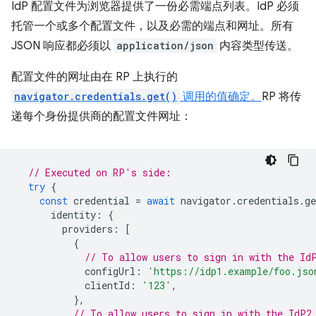
IdP 配置文件为浏览器提供了一份必需端点列表。IdP 必须
托管一个或多个配置文件，以及必需的端点和网址。所有
JSON 响应都必须以
application/json
内容类型传送。
配置文件的网址由在 RP 上执行的
navigator.credentials.get()
调用的值确定。
RP 将传
递每个身份提供商的配置文件网址：
// Executed on RP's side:
try
{
const
credential
=
await
navigator
.
credentials
.
ge
identity
:
{
providers
:
[
{
// To allow users to sign in with the Id
configUrl
:
'https://idp1.example/foo.jso
clientId
:
'123'
,
},
// To allow users to sign in with the IdP2