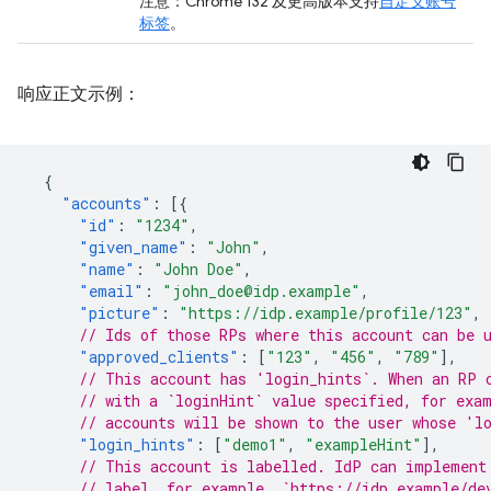
注意：Chrome 132 及更高版本支持
自定义账号
标签
。
响应正文示例：
{
"accounts"
:
[{
"id"
:
"1234"
,
"given_name"
:
"John"
,
"name"
:
"John Doe"
,
"email"
:
"john_doe@idp.example"
,
"picture"
:
"https://idp.example/profile/123"
,
// Ids of those RPs where this account can be 
"approved_clients"
:
[
"123"
,
"456"
,
"789"
],
// This account has 'login_hints`. When an RP 
// with a `loginHint` value specified, for exa
// accounts will be shown to the user whose 'l
"login_hints"
:
[
"demo1"
,
"exampleHint"
],
// This account is labelled. IdP can implement
// label, for example, `https://idp.example/de