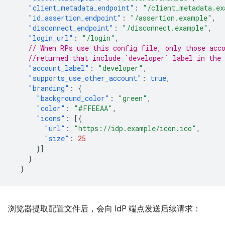
"client_metadata_endpoint"
:
"/client_metadata.ex
"id_assertion_endpoint"
:
"/assertion.example"
,
"disconnect_endpoint"
:
"/disconnect.example"
,
"login_url"
:
"/login"
,
// When RPs use this config file, only those acc
//returned that include `developer` label in the 
"account_label"
:
"developer"
,
"supports_use_other_account"
:
true
,
"branding"
:
{
"background_color"
:
"green"
,
"color"
:
"#FFEEAA"
,
"icons"
:
[{
"url"
:
"https://idp.example/icon.ico"
,
"size"
:
25
}]
}
}
浏览器提取配置文件后，会向 IdP 端点发送后续请求：