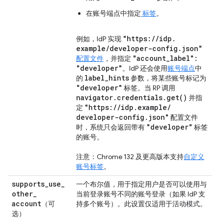
在账号端点中指定
标签
。
"https:
/
/
idp
.
例如，IdP 实现
example
/
developer-config
.
json"
"account
_
label":
配置文件
，并指定
"developer"
。IdP 还会使用
账号端点
中
label
_
hints
的
参数，将某些账号标记为
"developer"
标签。当 RP 调用
navigator
.
credentials
.
get(
)
并指
"https:
/
/
idp
.
example
/
定
developer-config
.
json"
配置文件
"developer"
时，系统只会返回带有
标签
的账号。
注意：Chrome 132 及更高版本支持
自定义
账号标签
。
supports
_
use
_
一个布尔值，用于指定用户是否可以使用与
other
_
当前登录账号不同的账号登录（如果 IdP 支
account
（可
持多个账号）。此设置仅适用于活动模式。
选）