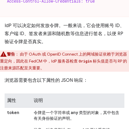
Access-Control-Allow-Credentials: true
IdP 可以决定如何发放令牌。一般来说，它会使用账号 ID、
客户端 ID、签发者来源和随机数等信息进行签名，以便 RP
验证令牌是否真实。
警告
：
由于 OAuth 或 OpenID Connect 上的网域验证依赖于浏览器
重定向，因此在 FedCM 中，IdP 服务器检查
标头值是否与 RP 的
Origin
注册来源匹配至关重要。
浏览器需要包含以下属性的 JSON 响应：
属性
说明
token
any
令牌是一个字符串或
类型的对象，其中包含
有关身份验证的声明。