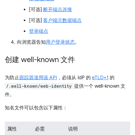
[可选]
断开端点连接
[可选]
客户端元数据端点
登录端点
向浏览器告知
用户登录状态
。
创建 well-known 文件
为防止
跟踪器滥用该 API
，必须从 IdP 的
eTLD+1
的
/.well-known/web-identity
提供一个 well-known 文
件。
知名文件可以包含以下属性：
属性
必需
说明