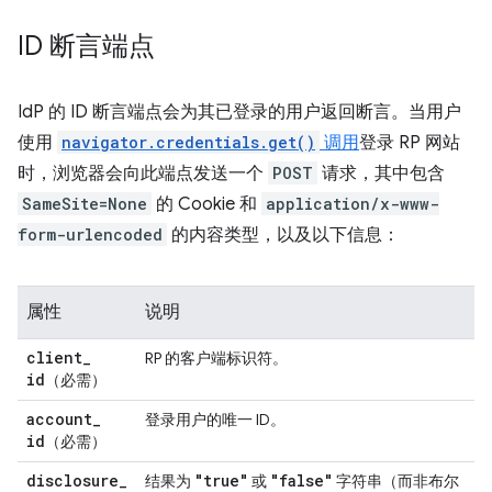
ID 断言端点
IdP 的 ID 断言端点会为其已登录的用户返回断言。当用户
使用
navigator.credentials.get()
调用
登录 RP 网站
时，浏览器会向此端点发送一个
POST
请求，其中包含
SameSite=None
的 Cookie 和
application/x-www-
form-urlencoded
的内容类型，以及以下信息：
属性
说明
client
_
RP 的客户端标识符。
id
（必需）
account
_
登录用户的唯一 ID。
id
（必需）
disclosure
_
"true"
"false"
结果为
或
字符串（而非布尔