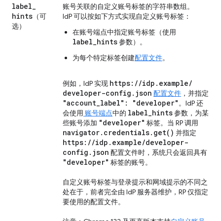
label
_
账号关联的自定义账号标签的字符串数组。
hints
（可
IdP 可以按如下方式实现自定义账号标签：
选）
在账号端点中指定账号标签（使用
label_hints
参数）。
为每个特定标签创建
配置文件
。
https:
/
/
idp
.
example
/
例如，IdP 实现
developer-config
.
json
配置文件
，并指定
"account
_
label": "developer"
。IdP 还
label
_
hints
会使用
账号端点
中的
参数，为某
"developer"
些账号添加
标签。当 RP 调用
navigator
.
credentials
.
get(
)
并指定
https:
/
/
idp
.
example
/
developer-
config
.
json
配置文件时，系统只会返回具有
"developer"
标签的账号。
自定义账号标签与登录提示和网域提示的不同之
处在于，前者完全由 IdP 服务器维护，RP 仅指定
要使用的配置文件。