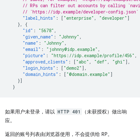
// RPs can filter out accounts by calling `nav
// `https://idp.example/developer-config.json`
"label_hints"
:
[
"enterprise"
,
"developer"
]
},
{
"id"
:
"5678"
,
"given_name"
:
"Johnny"
,
"name"
:
"Johnny"
,
"email"
:
"johnny@idp.example"
,
"picture"
:
"https://idp.example/profile/456"
,
"approved_clients"
:
[
"abc"
,
"def"
,
"ghi"
],
"login_hints"
:
[
"demo2"
],
"domain_hints"
:
[
"@domain.example"
]
}]
}
如果用户未登录，请以
HTTP 401
（未获授权）做出响
应。
返回的账号列表由浏览器使用，不会提供给 RP。