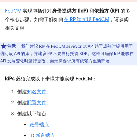
FedCM
实现包括针对
身份提供方 (IdP)
和
依赖方 (RP)
的多
个核心步骤。如需了解如何
在
RP
端实现 FedCM
，请参阅
相关文档。
注意
：
我们建议 IdP 在 FedCM JavaScript API 趋于成熟时提供用于
访问该 API 的库，并建议 RP 不要自行托管 SDK。这样可确保 IdP 能够在
API 发展变化时进行更改，而无需要求所有依赖方重新部署。
IdPs
必须完成以下步骤才能实现 FedCM：
创建
知名文件
。
创建
配置文件
。
创建以下端点：
账号端点
ID 断言端点