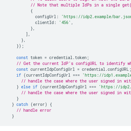
// Note that multiple IdPs in a single get
{
configUrl
:
'https://idp2.example/bar.jso
clientId
:
'456'
,
},
],
},
});
const
token
=
credential
.
token
;
// Get the current IdP's configURL to identify w
const
currentIdpConfigUrl
=
credential
.
configURL
if
(
currentIdpConfigUrl
===
'https://idp1.exampl
// handle the case where the user signed in wit
}
else
if
(
currentIdpConfigUrl
===
'https://idp2
// handle the case where the user signed in wit
}
}
catch
(
error
)
{
// handle error
}