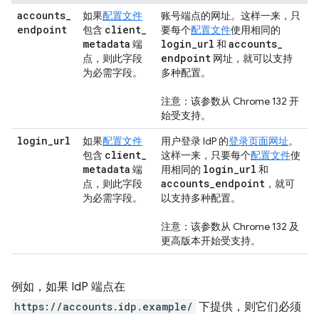
accounts
_
如果
配置文件
账号端点的网址。这样一来，只
endpoint
client
_
包含
要每个
配置文件
使用相同的
metadata
login
_
url
accounts
_
端
和
endpoint
点，则此字段
网址，就可以支持
为必需字段。
多种配置。
注意：该参数从 Chrome 132 开
始受支持。
login
_
url
如果
配置文件
用户登录 IdP 的
登录页面网址
。
client
_
包含
这样一来，只要每个
配置文件
使
metadata
login
_
url
端
用相同的
和
accounts
_
endpoint
点，则此字段
，就可
为必需字段。
以支持多种配置。
注意：该参数从 Chrome 132 及
更高版本开始受支持。
例如，如果 IdP 端点在
https://accounts.idp.example/
下提供，则它们必须