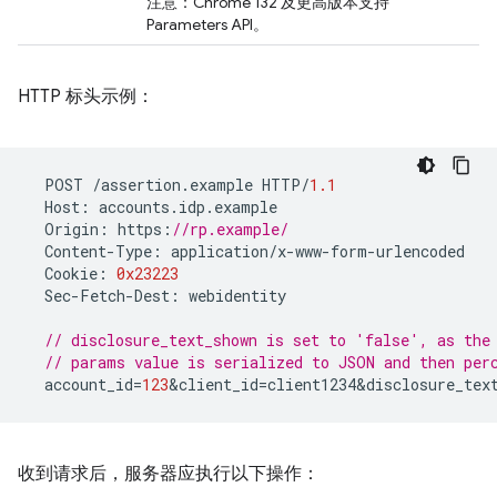
注意：Chrome 132 及更高版本支持
Parameters API。
HTTP 标头示例：
POST
/
assertion
.
example
HTTP
/
1.1
Host
:
accounts
.
idp
.
example
Origin
:
https
:
//rp.example/
Content
-
Type
:
application
/
x
-
www
-
form
-
urlencoded
Cookie
:
0x23223
Sec
-
Fetch
-
Dest
:
webidentity
// disclosure_text_shown is set to 'false', as the
// params value is serialized to JSON and then per
account_id
=
123
&
client_id
=
client1234&disclosure_tex
收到请求后，服务器应执行以下操作：