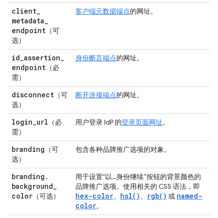
client
_
客户端元数据端点
的网址。
metadata
_
endpoint
（可
选）
id
_
assertion
_
身份断言端点
的网址。
endpoint
（必
需）
disconnect
（可
断开连接端点
的网址。
选）
login
_
url
（必
用户登录 IdP 的
登录页面网址
。
需）
branding
（可
包含各种品牌推广选项的对象。
选）
branding
.
用于设置“以…身份继续”按钮的背景颜色的
background
_
品牌推广选项。使用相关的 CSS 语法，即
color
hex-color
hsl()
rgb()
named-
（可选）
、
、
或
color
。