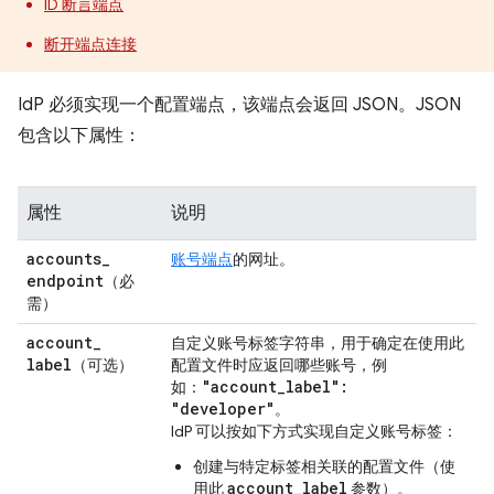
ID 断言端点
断开端点连接
IdP 必须实现一个配置端点，该端点会返回 JSON。JSON
包含以下属性：
属性
说明
accounts
_
账号端点
的网址。
endpoint
（必
需）
account
_
自定义账号标签字符串，用于确定在使用此
label
（可选）
配置文件时应返回哪些账号，例
"account
_
label":
如：
"developer"
。
IdP 可以按如下方式实现自定义账号标签：
创建与特定标签相关联的配置文件（使
account_label
用此
参数）。