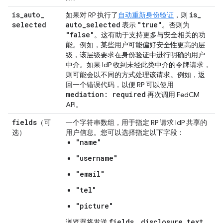
is
_
auto
_
is
_
如果对 RP 执行了
自动重新身份验证
，则
selected
auto
_
selected
"true"
表示
。否则为
"false"
。这有助于支持更多与安全相关的功
能。例如，某些用户可能偏好安全性更高的层
级，该层级要求在身份验证中进行明确的用户
中介。如果 IdP 收到未经此类中介的令牌请求，
则可能会以不同的方式处理该请求。例如，返
回一个错误代码，以便 RP 可以使用
mediation: required
再次调用 FedCM
API。
fields
（可
一个字符串数组，用于指定 RP 请求 IdP 共享的
选）
用户信息。您可以选择指定以下字段：
"name"
"username"
"email"
"tel"
"picture"
fields
disclosure
_
text
_
浏览器将发送
、