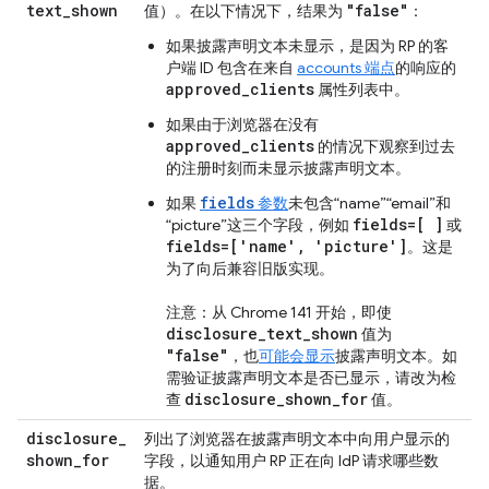
text
_
shown
"false"
值）。在以下情况下，结果为
：
如果披露声明文本未显示，是因为 RP 的客
户端 ID 包含在来自
accounts 端点
的响应的
approved_clients
属性列表中。
如果由于浏览器在没有
approved_clients
的情况下观察到过去
的注册时刻而未显示披露声明文本。
fields
如果
参数
未包含“name”“email”和
fields=[ ]
“picture”这三个字段，例如
或
fields=['name', 'picture']
。这是
为了向后兼容旧版实现。
注意：从 Chrome 141 开始，即使
disclosure_text_shown
值为
"false"
，也
可能会显示
披露声明文本。如
需验证披露声明文本是否已显示，请改为检
disclosure_shown_for
查
值。
disclosure
_
列出了浏览器在披露声明文本中向用户显示的
shown
_
for
字段，以通知用户 RP 正在向 IdP 请求哪些数
据。