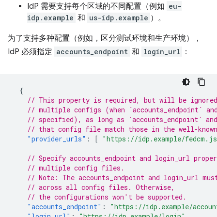
IdP 需要支持每个区域的不同配置（例如
eu-
idp.example
和
us-idp.example
）。
为了支持多种配置（例如，区分测试环境和生产环境），
IdP 必须指定
accounts_endpoint
和
login_url
：
{
// This property is required, but will be ignore
// multiple configs (when `accounts_endpoint` an
// specified), as long as `accounts_endpoint` an
// that config file match those in the well-know
"provider_urls"
:
[
"https://idp.example/fedcm.j
// Specify accounts_endpoint and login_url proper
// multiple config files.
// Note: The accounts_endpoint and login_url mus
// across all config files. Otherwise,
// the configurations won't be supported.
"accounts_endpoint"
:
"https://idp.example/accoun
"login_url"
:
"https://idp.example/login"