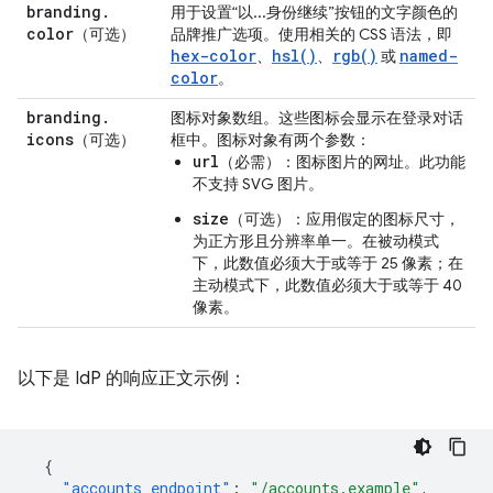
branding
.
用于设置“以...身份继续”按钮的文字颜色的
color
（可选）
品牌推广选项。使用相关的 CSS 语法，即
hex-color
hsl()
rgb()
named-
、
、
或
color
。
branding
.
图标对象数组。这些图标会显示在登录对话
icons
（可选）
框中。图标对象有两个参数：
url
（必需）：图标图片的网址。此功能
不支持 SVG 图片。
size
（可选）：应用假定的图标尺寸，
为正方形且分辨率单一。在被动模式
下，此数值必须大于或等于 25 像素；在
主动模式下，此数值必须大于或等于 40
像素。
以下是 IdP 的响应正文示例：
{
"accounts_endpoint"
:
"/accounts.example"
,