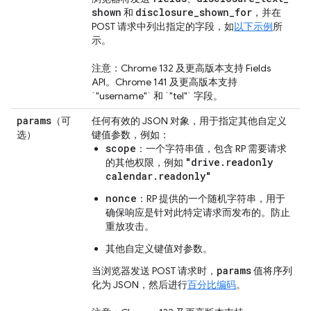
shown
disclosure
_
shown
_
for
和
，并在
POST 请求中列出指定的字段，如
以下示例
所
示。
注意：Chrome 132 及更高版本支持 Fields
API。Chrome 141 及更高版本支持
`"username"` 和 `"tel"` 字段。
params
（可
任何有效的 JSON 对象，用于指定其他自定义
选）
键值参数，例如：
scope
：一个字符串值，包含 RP 需要请求
"drive.readonly
的其他权限，例如
calendar.readonly"
nonce
：RP 提供的一个随机字符串，用于
确保响应是针对此特定请求而发布的。防止
重放攻击。
其他自定义键值对参数。
params
当浏览器发送 POST 请求时，
值将序列
化为 JSON，然后进行
百分比编码
。