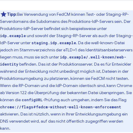
Tipp
:Bei Verwendung von FedCM können Test- oder Staging-RP-
Serverdomains die Subdomains des Produktions-IdP-Servers sein. Der
Produktions-IdP-Server befindet sich beispielsweise unter
und sowohl der Staging-RP-Server als auch der Staging-
idp.example
IdP-Server unter
. Da die well-known-Datei
staging.idp.example
jedoch im Stammverzeichnis der eTLD+1 des Identitätsanbieterservers
liegen muss, muss sie sich unter
idp.example/.well-known/web-
befinden. Das ist der Produktionsserver. Da es für Entwickler
identity
während der Entwicklung nicht unbedingt möglich ist, Dateien in der
Produktionsumgebung zu platzieren, können sie FedCM nicht testen.
Wenn die RP-Domain und die IdP-Domain identisch sind, kann Chrome
ab Version 122 die Überprüfung der bekannten Datei überspringen. Sie
können die
-Prüfung auch umgehen, indem Sie das Flag
configURL
chrome://flags#fedcm-without-well-known-enforcement
aktivieren. Das ist nützlich, wenn in Ihrer Entwicklungsumgebung ein
DNS verwendet wird, auf das nicht öffentlich zugegriffen werden
kann.