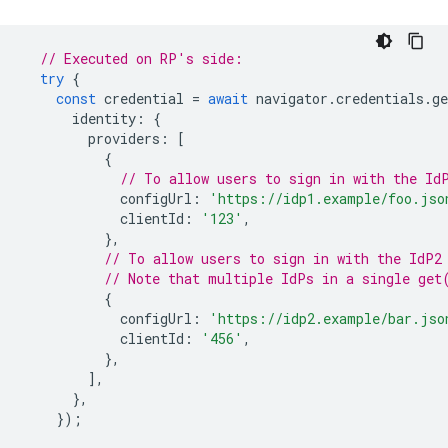
// Executed on RP's side:
try
{
const
credential
=
await
navigator
.
credentials
.
ge
identity
:
{
providers
:
[
{
// To allow users to sign in with the Id
configUrl
:
'https://idp1.example/foo.jso
clientId
:
'123'
,
},
// To allow users to sign in with the IdP2
// Note that multiple IdPs in a single get
{
configUrl
:
'https://idp2.example/bar.jso
clientId
:
'456'
,
},
],
},
});