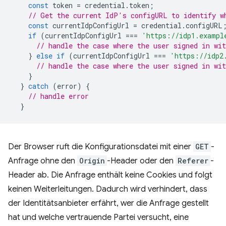
const
token
=
credential
.
token
;
// Get the current IdP's configURL to identify w
const
currentIdpConfigUrl
=
credential
.
configURL
if
(
currentIdpConfigUrl
===
'https://idp1.exampl
// handle the case where the user signed in wit
}
else
if
(
currentIdpConfigUrl
===
'https://idp2
// handle the case where the user signed in wit
}
}
catch
(
error
)
{
// handle error
}
Der Browser ruft die Konfigurationsdatei mit einer
GET
-
Anfrage ohne den
Origin
-Header oder den
Referer
-
Header ab. Die Anfrage enthält keine Cookies und folgt
keinen Weiterleitungen. Dadurch wird verhindert, dass
der Identitätsanbieter erfährt, wer die Anfrage gestellt
hat und welche vertrauende Partei versucht, eine