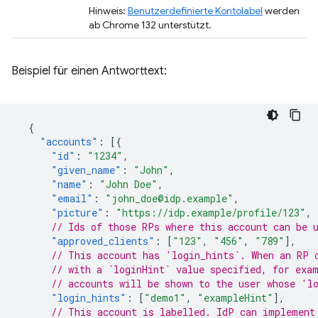
Hinweis:
Benutzerdefinierte Kontolabel
werden
ab Chrome 132 unterstützt.
Beispiel für einen Antworttext:
{
"accounts"
:
[{
"id"
:
"1234"
,
"given_name"
:
"John"
,
"name"
:
"John Doe"
,
"email"
:
"john_doe@idp.example"
,
"picture"
:
"https://idp.example/profile/123"
,
// Ids of those RPs where this account can be 
"approved_clients"
:
[
"123"
,
"456"
,
"789"
],
// This account has 'login_hints`. When an RP 
// with a `loginHint` value specified, for exa
// accounts will be shown to the user whose 'l
"login_hints"
:
[
"demo1"
,
"exampleHint"
],
// This account is labelled. IdP can implement