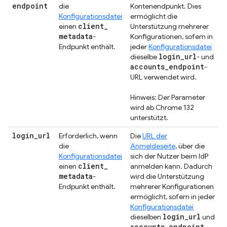
endpoint
die
Kontenendpunkt. Dies
Konfigurationsdatei
ermöglicht die
client
_
einen
Unterstützung mehrerer
metadata
-
Konfigurationen, sofern in
Endpunkt enthält.
jeder
Konfigurationsdatei
login
_
url
dieselbe
- und
accounts
_
endpoint
-
URL verwendet wird.
Hinweis: Der Parameter
wird ab Chrome 132
unterstützt.
login
_
url
Erforderlich, wenn
Die
URL der
die
Anmeldeseite
, über die
Konfigurationsdatei
sich der Nutzer beim IdP
client
_
einen
anmelden kann. Dadurch
metadata
-
wird die Unterstützung
Endpunkt enthält.
mehrerer Konfigurationen
ermöglicht, sofern in jeder
Konfigurationsdatei
login
_
url
dieselben
und
accounts
_
endpoint