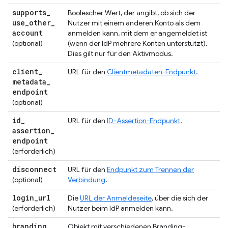
supports
_
Boolescher Wert, der angibt, ob sich der
use
_
other
_
Nutzer mit einem anderen Konto als dem
account
anmelden kann, mit dem er angemeldet ist
(optional)
(wenn der IdP mehrere Konten unterstützt).
Dies gilt nur für den Aktivmodus.
client
_
URL für den
Clientmetadaten-Endpunkt
.
metadata
_
endpoint
(optional)
id
_
URL für den
ID-Assertion-Endpunkt
.
assertion
_
endpoint
(erforderlich)
disconnect
URL für den
Endpunkt zum Trennen der
(optional)
Verbindung
.
login
_
url
Die
URL der Anmeldeseite
, über die sich der
(erforderlich)
Nutzer beim IdP anmelden kann.
branding
Objekt mit verschiedenen Branding-