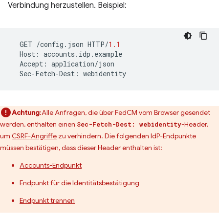
Verbindung herzustellen. Beispiel:
GET
/
config
.
json
HTTP
/
1.1
Host
:
accounts
.
idp
.
example
Accept
:
application
/
json
Sec
-
Fetch
-
Dest
:
webidentity
Achtung
:Alle Anfragen, die über FedCM vom Browser gesendet
werden, enthalten einen
-Header,
Sec-Fetch-Dest: webidentity
um
CSRF-Angriffe
zu verhindern. Die folgenden IdP-Endpunkte
müssen bestätigen, dass dieser Header enthalten ist:
Accounts-Endpunkt
Endpunkt für die Identitätsbestätigung
Endpunkt trennen