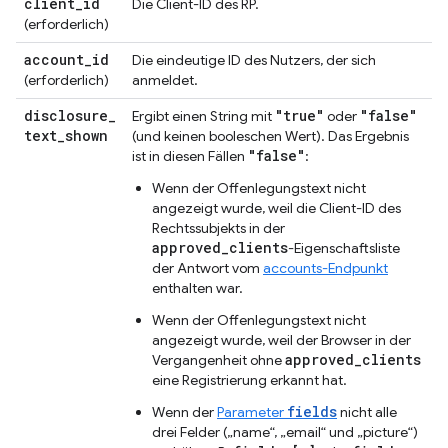
client
_
id
Die Client-ID des RP.
(erforderlich)
account
_
id
Die eindeutige ID des Nutzers, der sich
(erforderlich)
anmeldet.
disclosure
_
"true"
"false"
Ergibt einen String mit
oder
text
_
shown
(und keinen booleschen Wert). Das Ergebnis
"false"
ist in diesen Fällen
:
Wenn der Offenlegungstext nicht
angezeigt wurde, weil die Client-ID des
Rechtssubjekts in der
approved_clients
-Eigenschaftsliste
der Antwort vom
accounts-Endpunkt
enthalten war.
Wenn der Offenlegungstext nicht
angezeigt wurde, weil der Browser in der
approved_clients
Vergangenheit ohne
eine Registrierung erkannt hat.
fields
Wenn der
Parameter
nicht alle
drei Felder („name“, „email“ und „picture“)