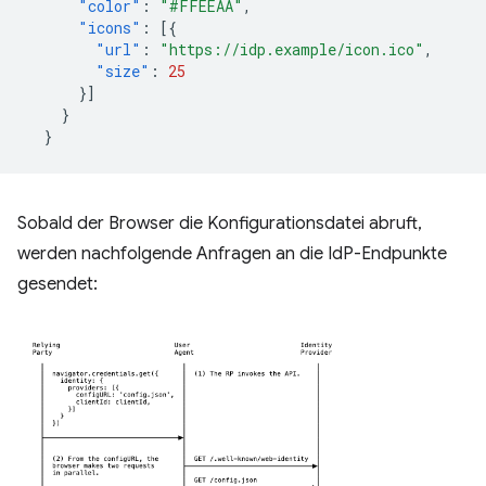
"color"
:
"#FFEEAA"
,
"icons"
:
[{
"url"
:
"https://idp.example/icon.ico"
,
"size"
:
25
}]
}
}
Sobald der Browser die Konfigurationsdatei abruft,
werden nachfolgende Anfragen an die IdP-Endpunkte
gesendet: