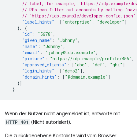
// label, for example, `https://idp.example/de
// RPs can filter out accounts by calling `nav
// `https://idp.example/developer-config.json`
"label_hints"
:
[
"enterprise"
,
"developer"
]
},
{
"id"
:
"5678"
,
"given_name"
:
"Johnny"
,
"name"
:
"Johnny"
,
"email"
:
"johnny@idp.example"
,
"picture"
:
"https://idp.example/profile/456"
,
"approved_clients"
:
[
"abc"
,
"def"
,
"ghi"
],
"login_hints"
:
[
"demo2"
],
"domain_hints"
:
[
"@domain.example"
]
}]
}
Wenn der Nutzer nicht angemeldet ist, antworte mit
HTTP 401
(Nicht autorisiert).
Die zurückgegebene Kontoliste wird vom Browser