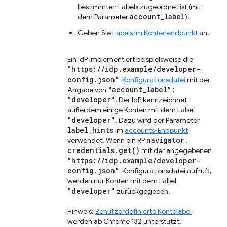
bestimmten Labels zugeordnet ist (mit
account_label
dem Parameter
).
Geben Sie
Labels im Kontenendpunkt
an.
Ein IdP implementiert beispielsweise die
"https:
/
/
idp
.
example
/
developer-
config
.
json"
-
Konfigurationsdatei
mit der
"account
_
label":
Angabe von
"developer"
. Der IdP kennzeichnet
außerdem einige Konten mit dem Label
"developer"
. Dazu wird der Parameter
label
_
hints
im
accounts-Endpunkt
navigator
.
verwendet. Wenn ein RP
credentials
.
get(
)
mit der angegebenen
"https:
/
/
idp
.
example
/
developer-
config
.
json"
-Konfigurationsdatei aufruft,
werden nur Konten mit dem Label
"developer"
zurückgegeben.
Hinweis:
Benutzerdefinierte Kontolabel
werden ab Chrome 132 unterstützt.