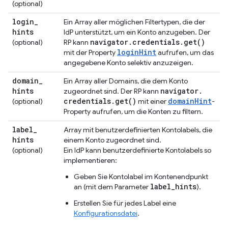
(optional)
login
_
Ein Array aller möglichen Filtertypen, die der
hints
IdP unterstützt, um ein Konto anzugeben. Der
navigator
.
credentials
.
get(
)
(optional)
RP kann
loginHint
mit der Property
aufrufen, um das
angegebene Konto selektiv anzuzeigen.
domain
_
Ein Array aller Domains, die dem Konto
hints
navigator
.
zugeordnet sind. Der RP kann
credentials
.
get(
)
domainHint
(optional)
mit einer
-
Property aufrufen, um die Konten zu filtern.
label
_
Array mit benutzerdefinierten Kontolabels, die
hints
einem Konto zugeordnet sind.
(optional)
Ein IdP kann benutzerdefinierte Kontolabels so
implementieren:
Geben Sie Kontolabel im Kontenendpunkt
label_hints
an (mit dem Parameter
).
Erstellen Sie für jedes Label eine
Konfigurationsdatei
.