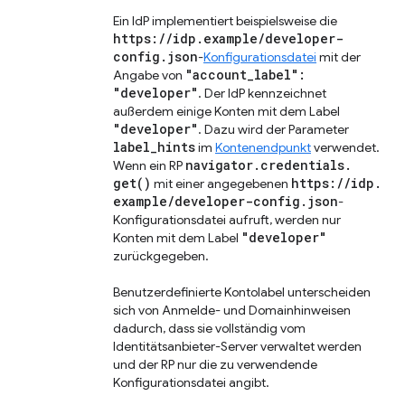
Ein IdP implementiert beispielsweise die
https:
/
/
idp
.
example
/
developer-
config
.
json
-
Konfigurationsdatei
mit der
"account
_
label":
Angabe von
"developer"
. Der IdP kennzeichnet
außerdem einige Konten mit dem Label
"developer"
. Dazu wird der Parameter
label
_
hints
im
Kontenendpunkt
verwendet.
navigator
.
credentials
.
Wenn ein RP
get(
)
https:
/
/
idp
.
mit einer angegebenen
example
/
developer-config
.
json
-
Konfigurationsdatei aufruft, werden nur
"developer"
Konten mit dem Label
zurückgegeben.
Benutzerdefinierte Kontolabel unterscheiden
sich von Anmelde- und Domainhinweisen
dadurch, dass sie vollständig vom
Identitätsanbieter-Server verwaltet werden
und der RP nur die zu verwendende
Konfigurationsdatei angibt.