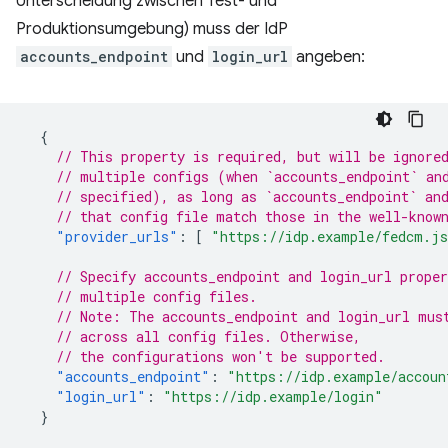
Unterscheidung zwischen Test- und
Produktionsumgebung) muss der IdP
accounts_endpoint
und
login_url
angeben:
{
// This property is required, but will be ignore
// multiple configs (when `accounts_endpoint` an
// specified), as long as `accounts_endpoint` an
// that config file match those in the well-know
"provider_urls"
:
[
"https://idp.example/fedcm.j
// Specify accounts_endpoint and login_url proper
// multiple config files.
// Note: The accounts_endpoint and login_url mus
// across all config files. Otherwise,
// the configurations won't be supported.
"accounts_endpoint"
:
"https://idp.example/accoun
"login_url"
:
"https://idp.example/login"
}