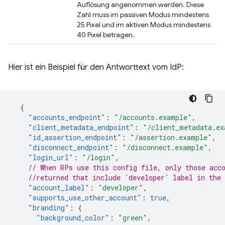
Auflösung angenommen werden. Diese
Zahl muss im passiven Modus mindestens
25 Pixel und im aktiven Modus mindestens
40 Pixel betragen.
Hier ist ein Beispiel für den Antworttext vom IdP:
{
"accounts_endpoint"
:
"/accounts.example"
,
"client_metadata_endpoint"
:
"/client_metadata.ex
"id_assertion_endpoint"
:
"/assertion.example"
,
"disconnect_endpoint"
:
"/disconnect.example"
,
"login_url"
:
"/login"
,
// When RPs use this config file, only those acc
//returned that include `developer` label in the 
"account_label"
:
"developer"
,
"supports_use_other_account"
:
true
,
"branding"
:
{
"background_color"
:
"green"
,