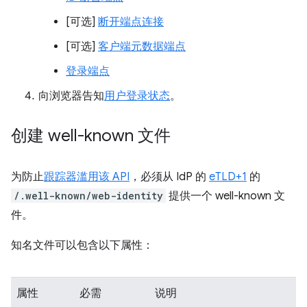
[可选]
断开端点连接
[可选]
客户端元数据端点
登录端点
向浏览器告知
用户登录状态
。
创建 well-known 文件
为防止
跟踪器滥用该 API
，必须从 IdP 的
eTLD+1
的
/.well-known/web-identity
提供一个 well-known 文
件。
知名文件可以包含以下属性：
属性
必需
说明