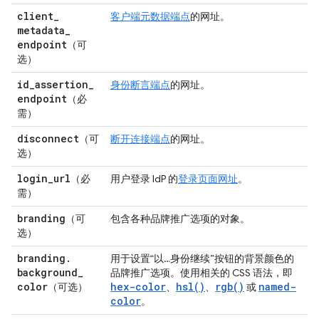
client
_
客户端元数据端点
的网址。
metadata
_
endpoint
（可
选）
id
_
assertion
_
身份断言端点
的网址。
endpoint
（必
需）
disconnect
（可
断开连接端点
的网址。
选）
login
_
url
（必
用户登录 IdP 的
登录页面网址
。
需）
branding
（可
包含各种品牌推广选项的对象。
选）
branding
.
用于设置“以…身份继续”按钮的背景颜色的
background
_
品牌推广选项。使用相关的 CSS 语法，即
color
hex-color
hsl()
rgb()
named-
（可选）
、
、
或
color
。