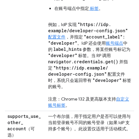
在账号端点中指定
标签
。
"https:
/
/
idp
.
例如，IdP 实现
example
/
developer-config
.
json"
"account
_
label":
配置文件
，并指定
"developer"
。IdP 还会使用
账号端点
中
label
_
hints
的
参数，将某些账号标记为
"developer"
标签。当 RP 调用
navigator
.
credentials
.
get(
)
并指
"https:
/
/
idp
.
example
/
定
developer-config
.
json"
配置文件
"developer"
时，系统只会返回带有
标签
的账号。
注意：Chrome 132 及更高版本支持
自定义
账号标签
。
supports
_
use
_
一个布尔值，用于指定用户是否可以使用与
other
_
当前登录账号不同的账号登录（如果 IdP 支
account
（可
持多个账号）。此设置仅适用于活动模式。
选）