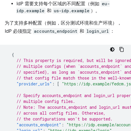
IdP 需要支持每个区域的不同配置（例如
eu-
idp.example
和
us-idp.example
）。
为了支持多种配置（例如，区分测试环境和生产环境），
IdP 必须指定
accounts_endpoint
和
login_url
：
{
// This property is required, but will be ignore
// multiple configs (when `accounts_endpoint` an
// specified), as long as `accounts_endpoint` an
// that config file match those in the well-know
"provider_urls"
:
[
"https://idp.example/fedcm.j
// Specify accounts_endpoint and login_url proper
// multiple config files.
// Note: The accounts_endpoint and login_url mus
// across all config files. Otherwise,
// the configurations won't be supported.
"accounts_endpoint"
:
"https://idp.example/accoun
"login_url"
:
"https://idp.example/login"