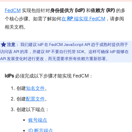
FedCM
实现包括针对
身份提供方 (IdP)
和
依赖方 (RP)
的多
个核心步骤。如需了解如何
在
RP
端实现 FedCM
，请参阅
相关文档。
注意
：
我们建议 IdP 在 FedCM JavaScript API 趋于成熟时提供用于
访问该 API 的库，并建议 RP 不要自行托管 SDK。这样可确保 IdP 能够在
API 发展变化时进行更改，而无需要求所有依赖方重新部署。
IdPs
必须完成以下步骤才能实现 FedCM：
创建
知名文件
。
创建
配置文件
。
创建以下端点：
账号端点
ID 断言端点