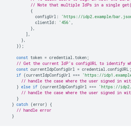
// Note that multiple IdPs in a single get
{
configUrl
:
'https://idp2.example/bar.jso
clientId
:
'456'
,
},
],
},
});
const
token
=
credential
.
token
;
// Get the current IdP's configURL to identify w
const
currentIdpConfigUrl
=
credential
.
configURL
if
(
currentIdpConfigUrl
===
'https://idp1.exampl
// handle the case where the user signed in wit
}
else
if
(
currentIdpConfigUrl
===
'https://idp2
// handle the case where the user signed in wit
}
}
catch
(
error
)
{
// handle error
}