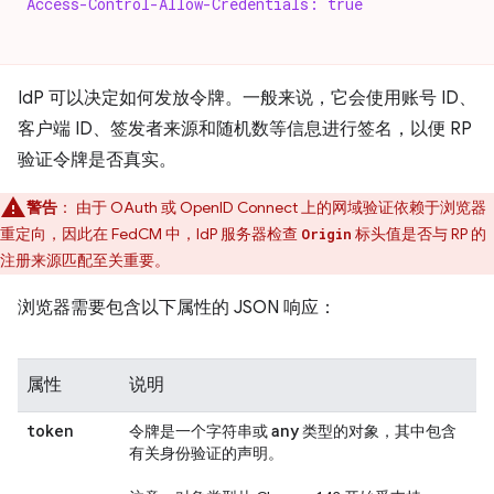
Access-Control-Allow-Credentials: true
IdP 可以决定如何发放令牌。一般来说，它会使用账号 ID、
客户端 ID、签发者来源和随机数等信息进行签名，以便 RP
验证令牌是否真实。
警告
：
由于 OAuth 或 OpenID Connect 上的网域验证依赖于浏览器
重定向，因此在 FedCM 中，IdP 服务器检查
标头值是否与 RP 的
Origin
注册来源匹配至关重要。
浏览器需要包含以下属性的 JSON 响应：
属性
说明
token
any
令牌是一个字符串或
类型的对象，其中包含
有关身份验证的声明。