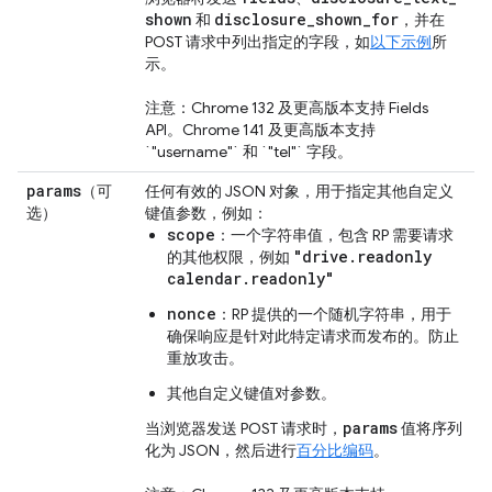
shown
disclosure
_
shown
_
for
和
，并在
POST 请求中列出指定的字段，如
以下示例
所
示。
注意：Chrome 132 及更高版本支持 Fields
API。Chrome 141 及更高版本支持
`"username"` 和 `"tel"` 字段。
params
（可
任何有效的 JSON 对象，用于指定其他自定义
选）
键值参数，例如：
scope
：一个字符串值，包含 RP 需要请求
"drive.readonly
的其他权限，例如
calendar.readonly"
nonce
：RP 提供的一个随机字符串，用于
确保响应是针对此特定请求而发布的。防止
重放攻击。
其他自定义键值对参数。
params
当浏览器发送 POST 请求时，
值将序列
化为 JSON，然后进行
百分比编码
。