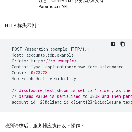
注意：Chrome 132 及更高版本支持
Parameters API。
HTTP 标头示例：
POST
/
assertion
.
example
HTTP
/
1.1
Host
:
accounts
.
idp
.
example
Origin
:
https
:
//rp.example/
Content
-
Type
:
application
/
x
-
www
-
form
-
urlencoded
Cookie
:
0x23223
Sec
-
Fetch
-
Dest
:
webidentity
// disclosure_text_shown is set to 'false', as the
// params value is serialized to JSON and then per
account_id
=
123
&
client_id
=
client1234&disclosure_tex
收到请求后，服务器应执行以下操作：