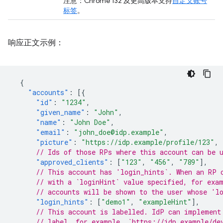
注意：Chrome 132 及更高版本支持
自定义账号
标签
。
响应正文示例：
{
"accounts"
:
[{
"id"
:
"1234"
,
"given_name"
:
"John"
,
"name"
:
"John Doe"
,
"email"
:
"john_doe@idp.example"
,
"picture"
:
"https://idp.example/profile/123"
,
// Ids of those RPs where this account can be 
"approved_clients"
:
[
"123"
,
"456"
,
"789"
],
// This account has 'login_hints`. When an RP 
// with a `loginHint` value specified, for exa
// accounts will be shown to the user whose 'l
"login_hints"
:
[
"demo1"
,
"exampleHint"
],
// This account is labelled. IdP can implement
// label, for example, `https://idp.example/de