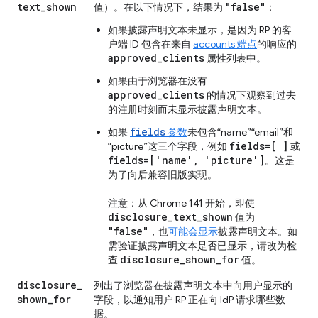
text
_
shown
"false"
值）。在以下情况下，结果为
：
如果披露声明文本未显示，是因为 RP 的客
户端 ID 包含在来自
accounts 端点
的响应的
approved_clients
属性列表中。
如果由于浏览器在没有
approved_clients
的情况下观察到过去
的注册时刻而未显示披露声明文本。
fields
如果
参数
未包含“name”“email”和
fields=[ ]
“picture”这三个字段，例如
或
fields=['name', 'picture']
。这是
为了向后兼容旧版实现。
注意：从 Chrome 141 开始，即使
disclosure_text_shown
值为
"false"
，也
可能会显示
披露声明文本。如
需验证披露声明文本是否已显示，请改为检
disclosure_shown_for
查
值。
disclosure
_
列出了浏览器在披露声明文本中向用户显示的
shown
_
for
字段，以通知用户 RP 正在向 IdP 请求哪些数
据。