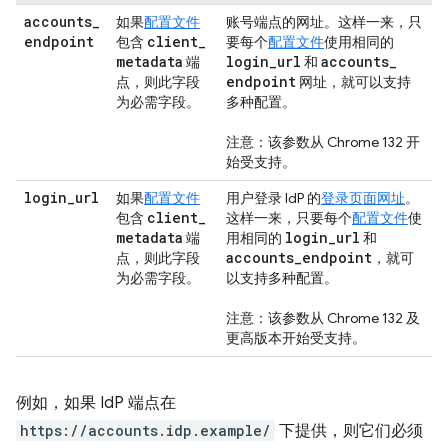
accounts
_
如果
配置文件
账号端点的网址。这样一来，只
endpoint
client
_
包含
要每个
配置文件
使用相同的
metadata
login
_
url
accounts
_
端
和
endpoint
点，则此字段
网址，就可以支持
为必需字段。
多种配置。
注意：该参数从 Chrome 132 开
始受支持。
login
_
url
如果
配置文件
用户登录 IdP 的
登录页面网址
。
client
_
包含
这样一来，只要每个
配置文件
使
metadata
login
_
url
端
用相同的
和
accounts
_
endpoint
点，则此字段
，就可
为必需字段。
以支持多种配置。
注意：该参数从 Chrome 132 及
更高版本开始受支持。
例如，如果 IdP 端点在
https://accounts.idp.example/
下提供，则它们必须