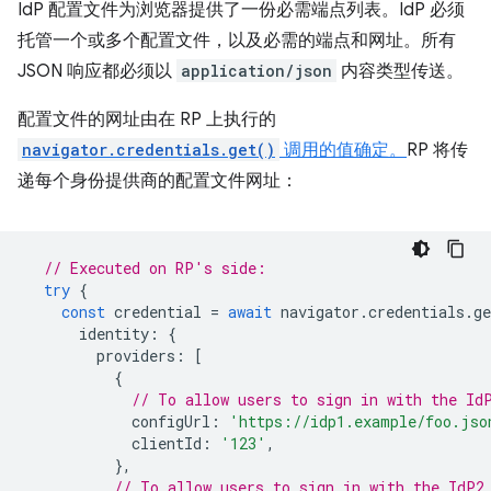
IdP 配置文件为浏览器提供了一份必需端点列表。IdP 必须
托管一个或多个配置文件，以及必需的端点和网址。所有
JSON 响应都必须以
application/json
内容类型传送。
配置文件的网址由在 RP 上执行的
navigator.credentials.get()
调用的值确定。
RP 将传
递每个身份提供商的配置文件网址：
// Executed on RP's side:
try
{
const
credential
=
await
navigator
.
credentials
.
ge
identity
:
{
providers
:
[
{
// To allow users to sign in with the Id
configUrl
:
'https://idp1.example/foo.jso
clientId
:
'123'
,
},
// To allow users to sign in with the IdP2