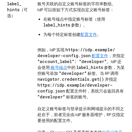
label
_
账号关联的自定义账号标签的字符串数组。
hints
（可
IdP 可以按如下方式实现自定义账号标签：
选）
在账号端点中指定账号标签（使用
label_hints
参数）。
为每个特定标签创建
配置文件
。
https:
/
/
idp
.
example
/
例如，IdP 实现
developer-config
.
json
配置文件
，并指定
"account
_
label": "developer"
。IdP 还
label
_
hints
会使用
账号端点
中的
参数，为某
"developer"
些账号添加
标签。当 RP 调用
navigator
.
credentials
.
get(
)
并指定
https:
/
/
idp
.
example
/
developer-
config
.
json
配置文件时，系统只会返回具有
"developer"
标签的账号。
自定义账号标签与登录提示和网域提示的不同之
处在于，前者完全由 IdP 服务器维护，RP 仅指定
要使用的配置文件。