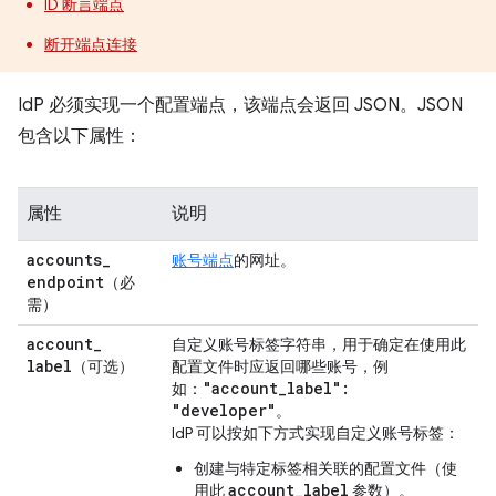
ID 断言端点
断开端点连接
IdP 必须实现一个配置端点，该端点会返回 JSON。JSON
包含以下属性：
属性
说明
accounts
_
账号端点
的网址。
endpoint
（必
需）
account
_
自定义账号标签字符串，用于确定在使用此
label
（可选）
配置文件时应返回哪些账号，例
"account
_
label":
如：
"developer"
。
IdP 可以按如下方式实现自定义账号标签：
创建与特定标签相关联的配置文件（使
account_label
用此
参数）。