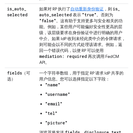
is
_
auto
_
is
_
如果对 RP 执行了
自动重新身份验证
，则
selected
auto
_
selected
"true"
表示
。否则为
"false"
。这有助于支持更多与安全相关的功
能。例如，某些用户可能偏好安全性更高的层
级，该层级要求在身份验证中进行明确的用户
中介。如果 IdP 收到未经此类中介的令牌请求，
则可能会以不同的方式处理该请求。例如，返
回一个错误代码，以便 RP 可以使用
mediation: required
再次调用 FedCM
API。
fields
（可
一个字符串数组，用于指定 RP 请求 IdP 共享的
选）
用户信息。您可以选择指定以下字段：
"name"
"username"
"email"
"tel"
"picture"
fields
disclosure
_
text
_
浏览器将发送
、