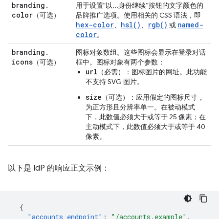
branding
.
用于设置“以...身份继续”按钮的文字颜色的
color
（可选）
品牌推广选项。使用相关的 CSS 语法，即
hex-color
hsl()
rgb()
named-
、
、
或
color
。
branding
.
图标对象数组。这些图标会显示在登录对话
icons
（可选）
框中。图标对象有两个参数：
url
（必需）：图标图片的网址。此功能
不支持 SVG 图片。
size
（可选）：应用假定的图标尺寸，
为正方形且分辨率单一。在被动模式
下，此数值必须大于或等于 25 像素；在
主动模式下，此数值必须大于或等于 40
像素。
以下是 IdP 的响应正文示例：
{
"accounts_endpoint"
:
"/accounts.example"
,