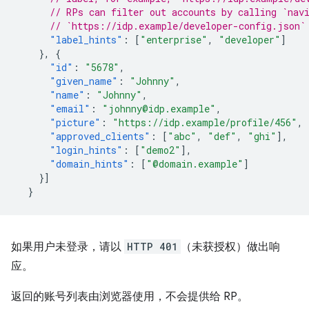
// RPs can filter out accounts by calling `nav
// `https://idp.example/developer-config.json`
"label_hints"
:
[
"enterprise"
,
"developer"
]
},
{
"id"
:
"5678"
,
"given_name"
:
"Johnny"
,
"name"
:
"Johnny"
,
"email"
:
"johnny@idp.example"
,
"picture"
:
"https://idp.example/profile/456"
,
"approved_clients"
:
[
"abc"
,
"def"
,
"ghi"
],
"login_hints"
:
[
"demo2"
],
"domain_hints"
:
[
"@domain.example"
]
}]
}
如果用户未登录，请以
HTTP 401
（未获授权）做出响
应。
返回的账号列表由浏览器使用，不会提供给 RP。