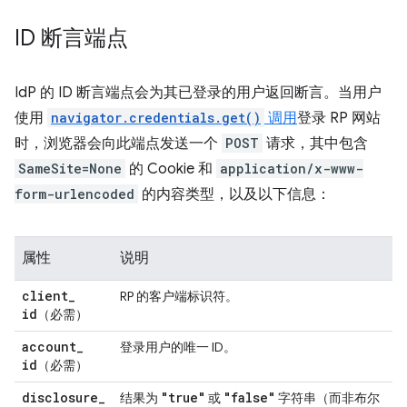
ID 断言端点
IdP 的 ID 断言端点会为其已登录的用户返回断言。当用户
使用
navigator.credentials.get()
调用
登录 RP 网站
时，浏览器会向此端点发送一个
POST
请求，其中包含
SameSite=None
的 Cookie 和
application/x-www-
form-urlencoded
的内容类型，以及以下信息：
属性
说明
client
_
RP 的客户端标识符。
id
（必需）
account
_
登录用户的唯一 ID。
id
（必需）
disclosure
_
"true"
"false"
结果为
或
字符串（而非布尔