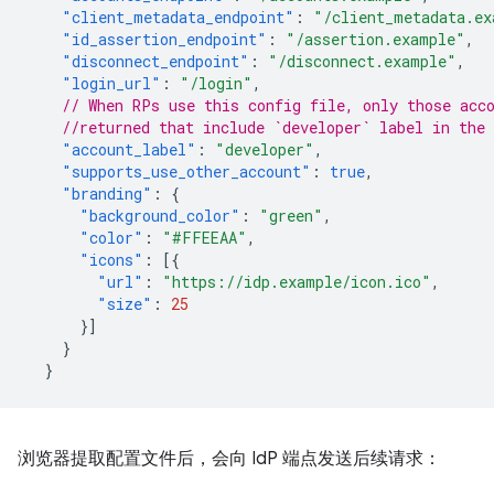
"client_metadata_endpoint"
:
"/client_metadata.ex
"id_assertion_endpoint"
:
"/assertion.example"
,
"disconnect_endpoint"
:
"/disconnect.example"
,
"login_url"
:
"/login"
,
// When RPs use this config file, only those acc
//returned that include `developer` label in the 
"account_label"
:
"developer"
,
"supports_use_other_account"
:
true
,
"branding"
:
{
"background_color"
:
"green"
,
"color"
:
"#FFEEAA"
,
"icons"
:
[{
"url"
:
"https://idp.example/icon.ico"
,
"size"
:
25
}]
}
}
浏览器提取配置文件后，会向 IdP 端点发送后续请求：