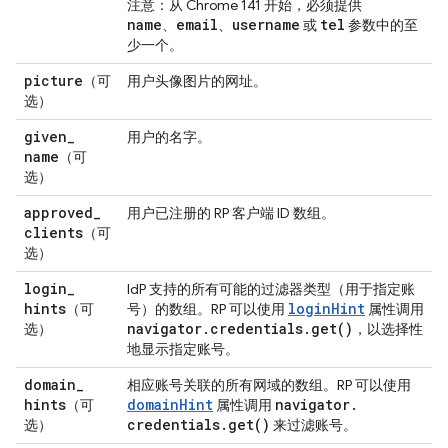
注意：从 Chrome 141 开始，必须提供
name
email
username
tel
、
、
或
参数中的至
少一个。
picture
（可
用户头像图片的网址。
选）
given
_
用户的名字。
name
（可
选）
approved
_
用户已注册的 RP 客户端 ID 数组。
clients
（可
选）
login
_
IdP 支持的所有可能的过滤器类型（用于指定账
hints
loginHint
（可
号）的数组。RP 可以使用
属性调用
navigator
.
credentials
.
get(
)
选）
，以选择性
地显示指定账号。
domain
_
相应账号关联的所有网域的数组。RP 可以使用
hints
domainHint
navigator
.
（可
属性调用
credentials
.
get(
)
选）
来过滤账号。