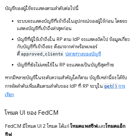
บัญชีของผู้ใช้จะแสดงตามลำดับต่อไปนี้
ระบบจะแสดงบัญชีที่เข้าถึงในอุปกรณ์ของผู้ใช้ก่อน โดยจะ
แสดงบัญชีที่เข้าถึงล่าสุดก่อน
บัญชีที่ผู้ใช้เข้าถึงใน RP ตาม IdP จะแสดงถัดไป ข้อมูลเกี่ยว
กับบัญชีที่เข้าถึงจะ ดึงมาจากค่าพร็อพเพอร์
ตี้
approved_clients
ปลายทางของบัญชี
บัญชีที่ยังไม่เคยใช้ใน RP จะแสดงเป็นบัญชีสุดท้าย
หากมีหลายบัญชีในระดับความสำคัญใดก็ตาม บัญชีเหล่านี้จะได้รับ
การจัดลำดับเพิ่มเติมตามลำดับของ IdP ที่ RP ระบุใน
get()
การ
เรียก
โหมด UI ของ Fed
CM
FedCM มีโหมด UI 2 โหมด ได้แก่
โหมดแพสซีฟ
และ
โหมดแอ็ก
ทีฟ