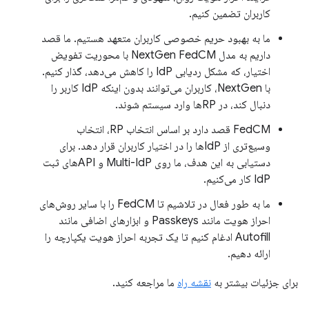
کاربران تضمین کنیم.
ما به بهبود حریم خصوصی کاربران متعهد هستیم. ما قصد
داریم به مدل NextGen FedCM با محوریت تفویض
اختیار، که مشکل ردیابی IdP را کاهش می‌دهد، گذار کنیم.
با NextGen، کاربران می‌توانند بدون اینکه IdP کاربر را
دنبال کند، در RPها وارد سیستم شوند.
FedCM قصد دارد بر اساس انتخاب RP، انتخاب
وسیع‌تری از IdPها را در اختیار کاربران قرار دهد. برای
دستیابی به این هدف، ما روی Multi-IdP و APIهای ثبت
IdP کار می‌کنیم.
ما به طور فعال در تلاشیم تا FedCM را با سایر روش‌های
احراز هویت مانند Passkeys و ابزارهای اضافی مانند
Autofill ادغام کنیم تا یک تجربه احراز هویت یکپارچه را
ارائه دهیم.
برای جزئیات بیشتر به
نقشه راه
ما مراجعه کنید.