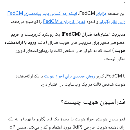
،
این صفحه
مزایای
FedCM،
اینکه چه کسانی باید پیاده‌سازی FedCM
را در نظر بگیرند
و نحوه
تعامل کاربران با FedCM
را توضیح می‌دهد.
مدیریت اعتبارنامه فدرال (FedCM)
یک رویکرد کاربرپسند و حریم
خصوصی‌محور برای سرویس‌های هویت فدرال (مانند
ورود با ارائه‌دهنده
هویت
) است که به کوکی‌های شخص ثالث یا ریدایرکت‌های ناوبری
متکی نیست.
با FedCM، کاربر
روش جدیدی برای احراز هویت
با یک ارائه‌دهنده
هویت شخص ثالث در یک وب‌سایت در اختیار دارد.
فدراسیون هویت چیست؟
فدراسیون هویت، احراز هویت یا مجوز یک فرد (کاربر یا نهاد) را به یک
ارائه‌دهنده هویت خارجی (IdP) مورد اعتماد واگذار می‌کند. سپس IdP