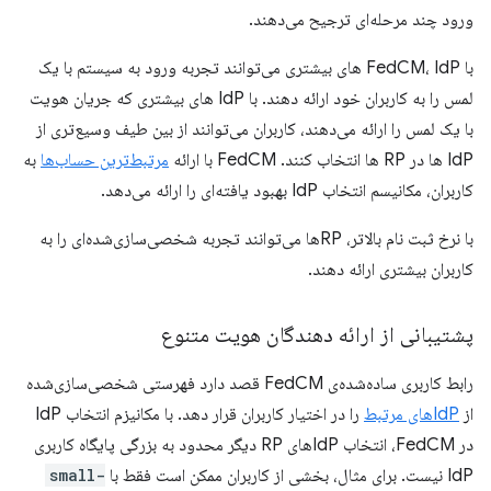
ورود چند مرحله‌ای ترجیح می‌دهند.
با FedCM، IdP های بیشتری می‌توانند تجربه ورود به سیستم با یک
لمس را به کاربران خود ارائه دهند. با IdP های بیشتری که جریان هویت
با یک لمس را ارائه می‌دهند، کاربران می‌توانند از بین طیف وسیع‌تری از
IdP ها در RP ها انتخاب کنند. FedCM با ارائه
مرتبط‌ترین حساب‌ها
به
کاربران، مکانیسم انتخاب IdP بهبود یافته‌ای را ارائه می‌دهد.
با نرخ ثبت نام بالاتر، RPها می‌توانند تجربه شخصی‌سازی‌شده‌ای را به
کاربران بیشتری ارائه دهند.
پشتیبانی از ارائه دهندگان هویت متنوع
رابط کاربری ساده‌شده‌ی FedCM قصد دارد فهرستی شخصی‌سازی‌شده
از
IdPهای مرتبط
را در اختیار کاربران قرار دهد. با مکانیزم انتخاب IdP
در FedCM، انتخاب IdPهای RP دیگر محدود به بزرگی پایگاه کاربری
IdP نیست. برای مثال، بخشی از کاربران ممکن است فقط با
small-