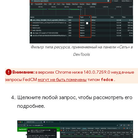
Фильтр типа ресурса, применяемый на панели «Сеть» в
DevTools
Внимание:
в версиях Chrome ниже 140.0.7259.0 неудачные
запросы FedCM
могут не быть помечены
типом
.
fedcm
Щелкните любой запрос, чтобы рассмотреть его
подробнее.