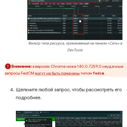
Фильтр типа ресурса, применяемый на панели «Сеть» в
DevTools
Внимание:
в версиях Chrome ниже 140.0.7259.0 неудачные
запросы FedCM
могут не быть помечены
типом
.
fedcm
Щелкните любой запрос, чтобы рассмотреть его
подробнее.