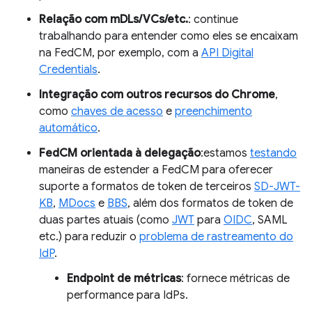
Relação com mDLs/VCs/etc.
: continue
trabalhando para entender como eles se encaixam
na FedCM, por exemplo, com a
API Digital
Credentials
.
Integração com outros recursos do Chrome
,
como
chaves de acesso
e
preenchimento
automático
.
FedCM orientada à delegação
:estamos
testando
maneiras de estender a FedCM para oferecer
suporte a formatos de token de terceiros
SD-JWT-
KB
,
MDocs
e
BBS
, além dos formatos de token de
duas partes atuais (como
JWT
para
OIDC
, SAML
etc.) para reduzir o
problema de rastreamento do
IdP
.
Endpoint de métricas
: fornece métricas de
performance para IdPs.